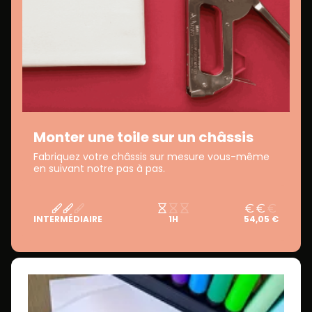
Monter une toile sur un châssis
Fabriquez votre châssis sur mesure vous-même
en suivant notre pas à pas.
INTERMÉDIAIRE
1H
54,05 €