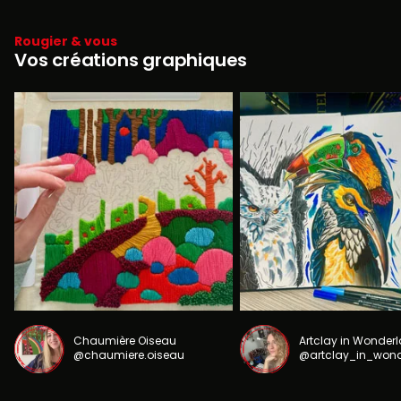
Rougier & vous
Vos créations graphiques
Chaumière Oiseau
Artclay in Wonder
@chaumiere.oiseau
@artclay_in_won