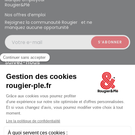
Rougier&Plé
Nos offres d’emploi
Rejoignez la communauté Rougier et ne
manquez aucune opportunité
Votre e-mail
Suivez-nous
Rougier et Plé 2024 Copyright
jusqu'au Samedi à 10:00
Mentions légales
Conditions générales des ventes