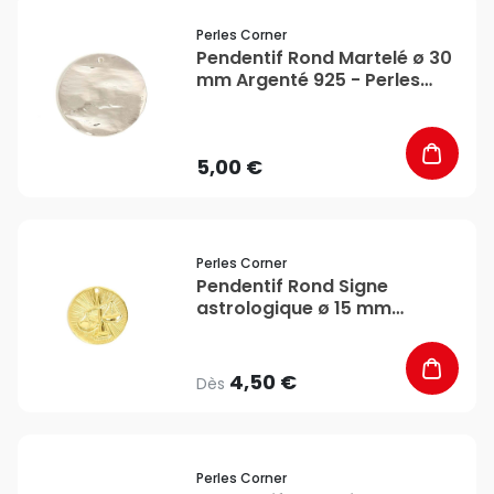
favorite_border
Perles Corner
Pendentif Rond Martelé ø 30
mm Argenté 925 - Perles
Corner
5,00 €
favorite_border
Perles Corner
Pendentif Rond Signe
astrologique ø 15 mm
Balance - Perles Corner
4,50 €
Dès
favorite_border
Perles Corner