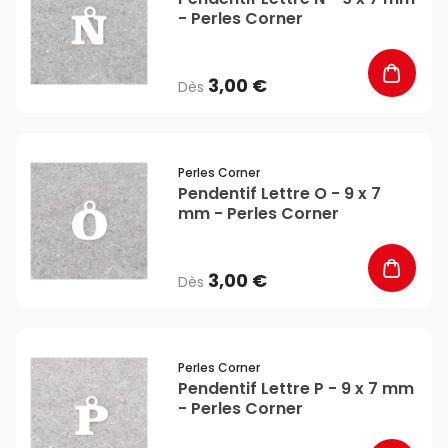
- Perles Corner
3,00 €
Dès
favorite_border
Perles Corner
Pendentif Lettre O - 9 x 7
mm - Perles Corner
3,00 €
Dès
favorite_border
Perles Corner
Pendentif Lettre P - 9 x 7 mm
- Perles Corner