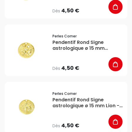
4,50 €
Dès
favorite_border
Perles Corner
Pendentif Rond Signe
astrologique ø 15 mm
Gémeaux - Perles Corner
4,50 €
Dès
favorite_border
Perles Corner
Pendentif Rond Signe
astrologique ø 15 mm Lion -
Perles Corner
4,50 €
Dès