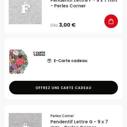
Pendentif Lettre F - 9 x 7 mm
- Perles Corner
3,00 €
Dès
E-Carte cadeau
OFFREZ UNE CARTE CADEAU
favorite_border
Perles Corner
Pendentif Lettre G - 9 x 7