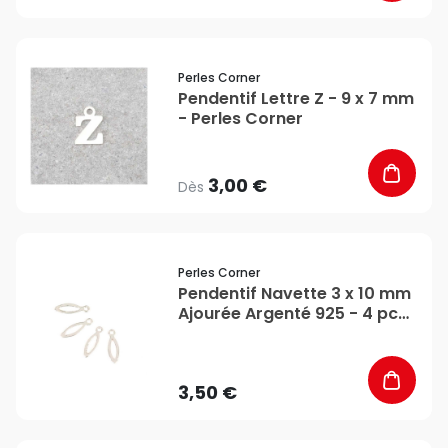
favorite_border
Perles Corner
Pendentif Lettre Z - 9 x 7 mm
- Perles Corner
3,00 €
Dès
favorite_border
Perles Corner
Pendentif Navette 3 x 10 mm
Ajourée Argenté 925 - 4 pcs
- Perles Corner
3,50 €