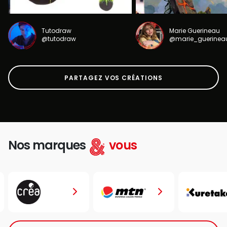
Tutodraw
Marie Guerineau
@tutodraw
@marie_guerinea
PARTAGEZ VOS CRÉATIONS
Nos marques
vous