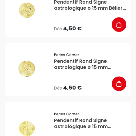
Pendentif Rond Signe
astrologique ø 15 mm Bélier
- Perles Corner
4,50 €
Dès
favorite_border
Perles Corner
Pendentif Rond Signe
astrologique ø 15 mm
Cancer - Perles Corner
4,50 €
Dès
favorite_border
Perles Corner
Pendentif Rond Signe
astrologique ø 15 mm
Capricorne - Perles Corner