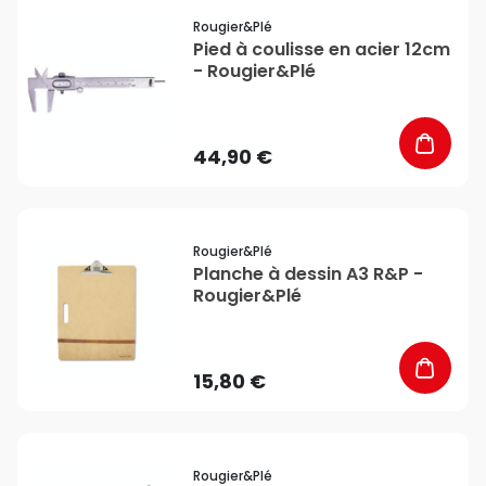
favorite_border
Rougier&plé
Pied à coulisse en acier 12cm
- Rougier&Plé
44,90 €
favorite_border
Rougier&plé
Planche à dessin A3 R&P -
Rougier&Plé
15,80 €
favorite_border
Rougier&plé