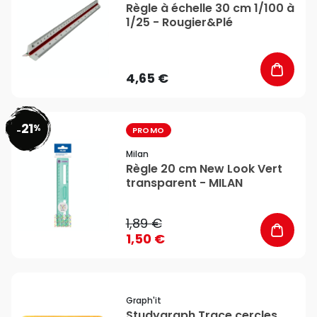
Règle à échelle 30 cm 1/100 à
1/25 - Rougier&Plé
4,65 €
21
%
favorite_border
-
PROMO
Milan
Règle 20 cm New Look Vert
transparent - MILAN
1,89 €
1,50 €
favorite_border
Graph'it
Studygraph Trace cercles