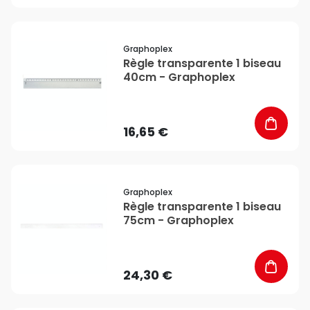
favorite_border
Graphoplex
Règle transparente 1 biseau
40cm - Graphoplex
16,65 €
favorite_border
Graphoplex
Règle transparente 1 biseau
75cm - Graphoplex
24,30 €