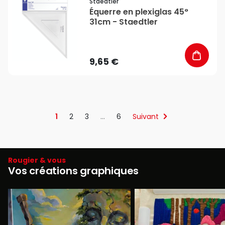
Staedtler
Équerre en plexiglas 45°
31cm - Staedtler
9,65 €
1
2
3
…
6
Suivant
Rougier & vous
Vos créations graphiques