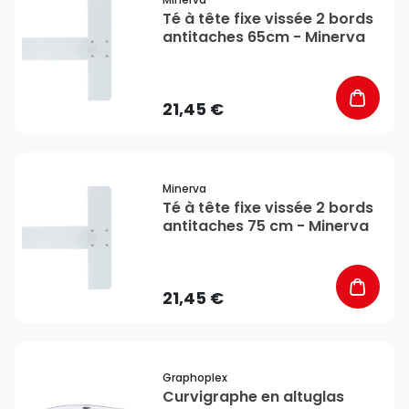
Té à tête fixe vissée 2 bords
antitaches 65cm - Minerva
21,45 €
favorite_border
Minerva
Té à tête fixe vissée 2 bords
antitaches 75 cm - Minerva
21,45 €
favorite_border
Graphoplex
Curvigraphe en altuglas