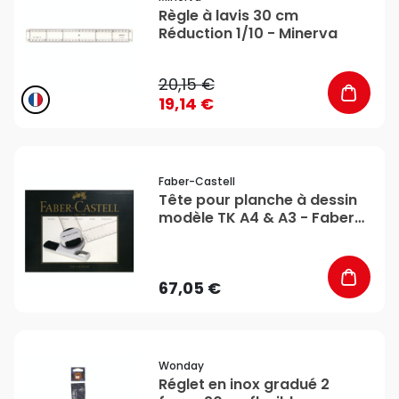
Règle à lavis 30 cm
Réduction 1/10 - Minerva
20,15 €
19,14 €
favorite_border
Faber-Castell
Tête pour planche à dessin
modèle TK A4 & A3 - Faber-
Castell
67,05 €
favorite_border
Wonday
Réglet en inox gradué 2