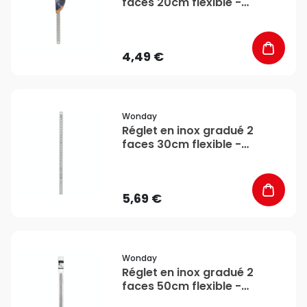
faces 20cm flexible -
Wonday
4,49 €
favorite_border
Wonday
Réglet en inox gradué 2
faces 30cm flexible -
Wonday
5,69 €
favorite_border
Wonday
Réglet en inox gradué 2
faces 50cm flexible -
Wonday