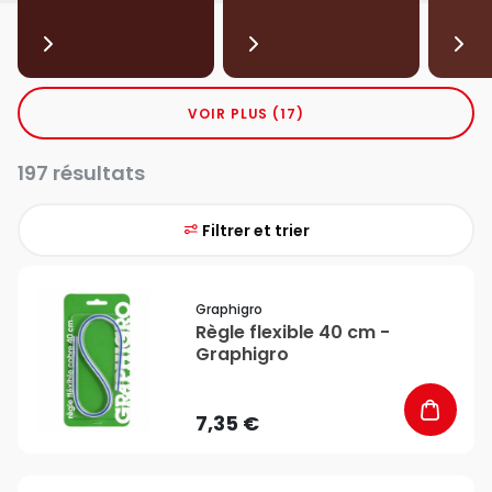
VOIR PLUS (17)
197 résultats
Filtrer et trier
favorite_border
Graphigro
Règle flexible 40 cm -
Graphigro
7,35 €