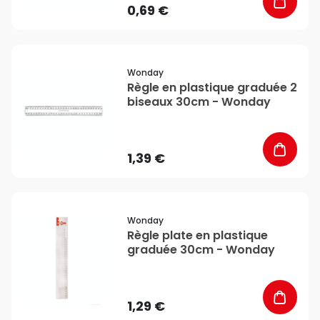
0,69 €
favorite_border
Wonday
Règle en plastique graduée 2
biseaux 30cm - Wonday
1,39 €
favorite_border
Wonday
Règle plate en plastique
graduée 30cm - Wonday
1,29 €