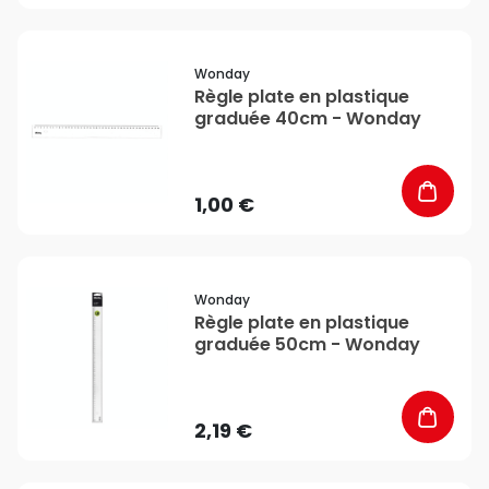
favorite_border
Wonday
Règle plate en plastique
graduée 40cm - Wonday
1,00 €
favorite_border
Wonday
Règle plate en plastique
graduée 50cm - Wonday
2,19 €