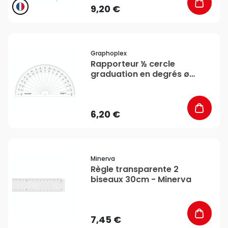
9,20 €
favorite_border
Graphoplex
Rapporteur ½ cercle
graduation en degrés ø
10cm - Graphoplex
6,20 €
favorite_border
Minerva
Règle transparente 2
biseaux 30cm - Minerva
7,45 €