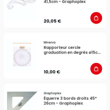
41,5cm - Graphoplex
20,05 €
favorite_border
Minerva
Rapporteur cercle
graduation en degrés ø15cm
- Minerva
10,00 €
favorite_border
Graphoplex
Équerre 3 bords droits 45°
26cm - Graphoplex