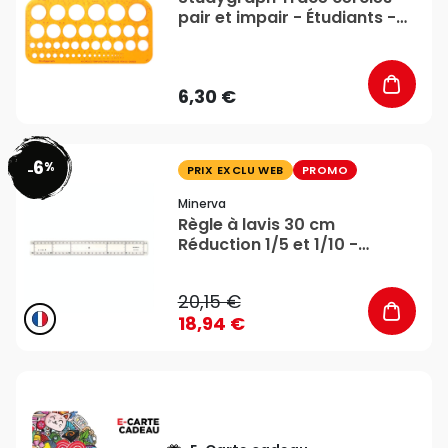
pair et impair - Étudiants -
Graph'it
6,30 €
6
%
favorite_border
-
PRIX EXCLU WEB
PROMO
Minerva
Règle à lavis 30 cm
Réduction 1/5 et 1/10 -
Minerva
20,15 €
18,94 €