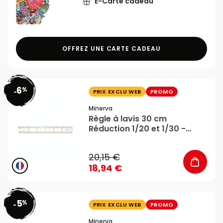
E-Carte cadeau
OFFREZ UNE CARTE CADEAU
6
%
favorite_border
-
PRIX EXCLU WEB
PROMO
Minerva
Règle à lavis 30 cm
Réduction 1/20 et 1/30 -
Minerva
20,15 €
18,94 €
5
%
favorite_border
-
PRIX EXCLU WEB
PROMO
Minerva