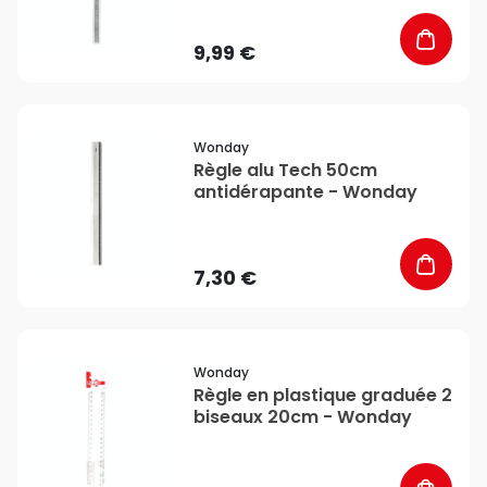
9,99 €
favorite_border
Wonday
Règle alu Tech 50cm
antidérapante - Wonday
7,30 €
favorite_border
Wonday
Règle en plastique graduée 2
biseaux 20cm - Wonday