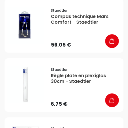
favorite_border
Staedtler
Compas technique Mars
Comfort - Staedtler
56,05 €
favorite_border
Staedtler
Règle plate en plexiglas
30cm - Staedtler
6,75 €
favorite_border