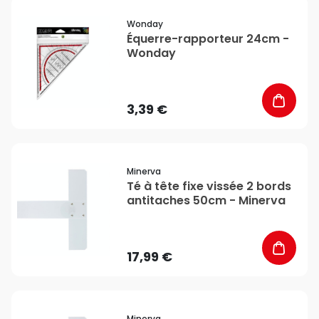
favorite_border
Wonday
Équerre-rapporteur 24cm -
Wonday
3,39 €
favorite_border
Minerva
Té à tête fixe vissée 2 bords
antitaches 50cm - Minerva
17,99 €
favorite_border
Minerva