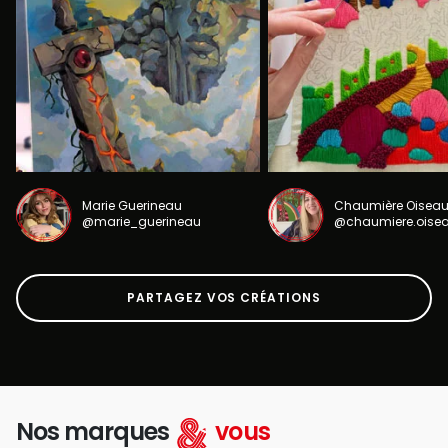
Marie Guerineau
Chaumière Oisea
@marie_guerineau
@chaumiere.oise
PARTAGEZ VOS CRÉATIONS
Nos marques
vous