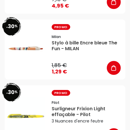
4,95 €
30
%
favorite_border
-
PROMO
Milan
Stylo à bille Encre bleue The
Fun - MILAN
1,85 €
1,29 €
30
%
favorite_border
-
PROMO
Pilot
Surligneur Frixion Light
effaçable - Pilot
3 Nuances d'encre feutre