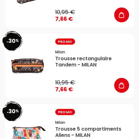
10,95 €
7,66 €
30
%
favorite_border
-
PROMO
Milan
Trousse rectangulaire
Tandem - MILAN
10,95 €
7,66 €
30
%
favorite_border
-
PROMO
Milan
Trousse 5 compartiments
Aliens - MILAN