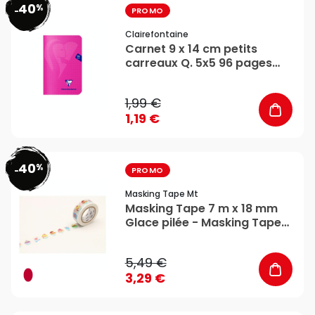
40
%
favorite_border
-
PROMO
Clairefontaine
Carnet 9 x 14 cm petits
carreaux Q. 5x5 96 pages
Mimesys - Clairefontaine
1,99 €
1,19 €
40
%
favorite_border
-
PROMO
Masking Tape Mt
Masking Tape 7 m x 18 mm
Glace pilée - Masking Tape
mt
5,49 €
3,29 €