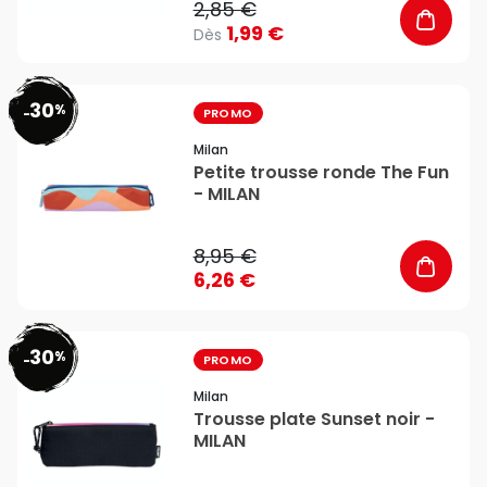
2,85 €
1,99 €
Dès
30
%
favorite_border
-
PROMO
Milan
Petite trousse ronde The Fun
- MILAN
8,95 €
6,26 €
30
%
favorite_border
-
PROMO
Milan
Trousse plate Sunset noir -
MILAN