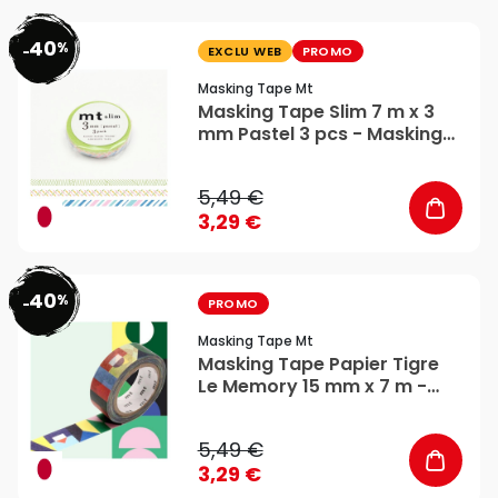
40
%
favorite_border
-
EXCLU WEB
PROMO
Masking Tape Mt
Masking Tape Slim 7 m x 3
mm Pastel 3 pcs - Masking
Tape mt
5,49 €
3,29 €
40
%
favorite_border
-
PROMO
Masking Tape Mt
Masking Tape Papier Tigre
Le Memory 15 mm x 7 m -
Masking Tape mt
5,49 €
3,29 €