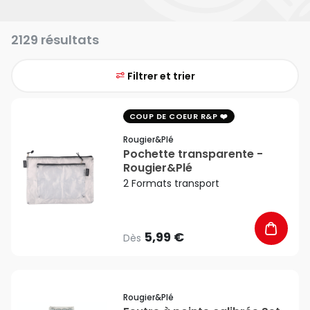
2129 résultats
Filtrer et trier
favorite_border
COUP DE COEUR R&P
Rougier&plé
Pochette transparente -
Rougier&Plé
2 Formats transport
5,99 €
Dès
favorite_border
Rougier&plé