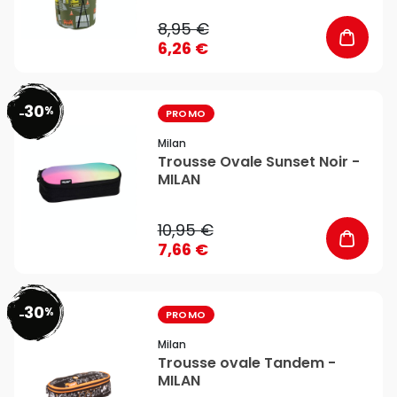
8,95 €
6,26 €
30
%
favorite_border
-
PROMO
Milan
Trousse Ovale Sunset Noir -
MILAN
10,95 €
7,66 €
30
%
favorite_border
-
PROMO
Milan
Trousse ovale Tandem -
MILAN