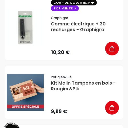
favorite_border
COUP DE COEUR R&P
TOP VENTE
Graphigro
Gomme électrique + 30
recharges - Graphigro
10,20 €
favorite_border
Rougier&plé
Kit Malin Tampons en bois -
Rougier&Plé
9,99 €