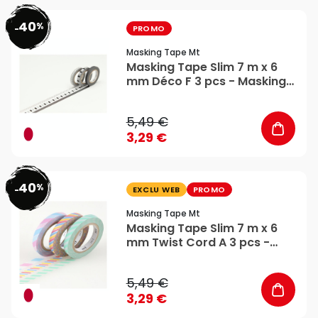
40
%
favorite_border
-
PROMO
Masking Tape Mt
Masking Tape Slim 7 m x 6
mm Déco F 3 pcs - Masking
Tape mt
5,49 €
3,29 €
40
%
favorite_border
-
EXCLU WEB
PROMO
Masking Tape Mt
Masking Tape Slim 7 m x 6
mm Twist Cord A 3 pcs -
Masking Tape mt
5,49 €
3,29 €