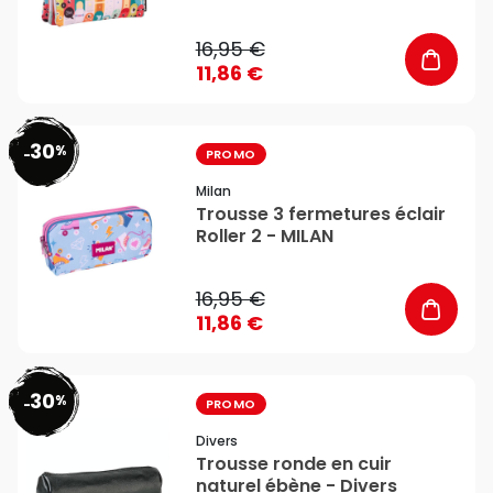
16,95 €
11,86 €
30
%
favorite_border
-
PROMO
Milan
Trousse 3 fermetures éclair
Roller 2 - MILAN
16,95 €
11,86 €
30
%
favorite_border
-
PROMO
Divers
Trousse ronde en cuir
naturel ébène - Divers