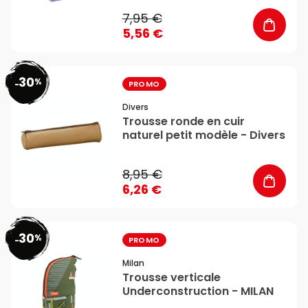
7,95 €
5,56 €
30
%
favorite_border
-
PROMO
Divers
Trousse ronde en cuir
naturel petit modèle - Divers
8,95 €
6,26 €
30
%
favorite_border
-
PROMO
Milan
Trousse verticale
Underconstruction - MILAN