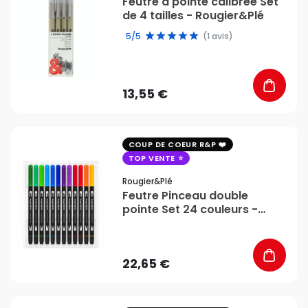
Feutre à pointe calibrée Set
de 4 tailles - Rougier&Plé
5/5
(1 avis)
13,55 €
favorite_border
COUP DE COEUR R&P
TOP VENTE
Rougier&plé
Feutre Pinceau double
pointe Set 24 couleurs -
Rougier&Plé
22,65 €