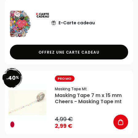
E-Carte cadeau
OFFREZ UNE CARTE CADEAU
40
%
favorite_border
-
PROMO
Masking Tape Mt
Masking Tape 7 m x 15 mm
Cheers - Masking Tape mt
4,99 €
2,99 €