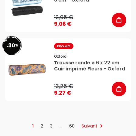
12,95 €
9,06 €
30
%
favorite_border
-
PROMO
Oxford
Trousse ronde ø 6 x 22 cm
Cuir imprimé Fleurs - Oxford
13,25 €
9,27 €
1
2
3
…
60
Suivant