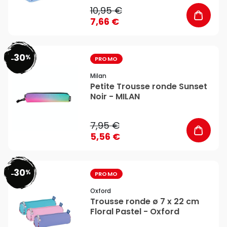
10,95 €
7,66 €
30
%
favorite_border
-
PROMO
Milan
Petite Trousse ronde Sunset
Noir - MILAN
7,95 €
5,56 €
30
%
favorite_border
-
PROMO
Oxford
Trousse ronde ø 7 x 22 cm
Floral Pastel - Oxford