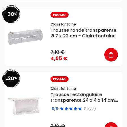
30
%
favorite_border
-
PROMO
Clairefontaine
Trousse ronde transparente
Ø 7 x 22 cm - Clairefontaine
7,10 €
4,95 €
30
%
favorite_border
-
PROMO
Clairefontaine
Trousse rectangulaire
transparente 24 x 4 x 14 cm
- Clairefontaine
5/5
(1 avis)
7,10 €