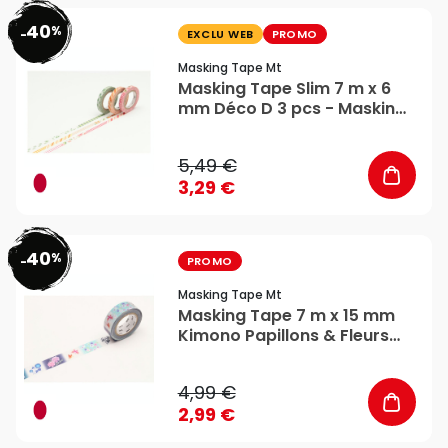
40
%
favorite_border
-
EXCLU WEB
PROMO
Masking Tape Mt
Masking Tape Slim 7 m x 6
mm Déco D 3 pcs - Masking
Tape mt
5,49 €
3,29 €
40
%
favorite_border
-
PROMO
Masking Tape Mt
Masking Tape 7 m x 15 mm
Kimono Papillons & Fleurs
Yukuta - Masking Tape mt
4,99 €
2,99 €