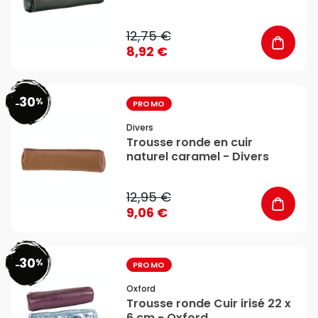
12,75 €
8,92 €
30
%
favorite_border
-
PROMO
Divers
Trousse ronde en cuir
naturel caramel - Divers
12,95 €
9,06 €
30
%
favorite_border
-
PROMO
Oxford
Trousse ronde Cuir irisé 22 x
6 cm - Oxford