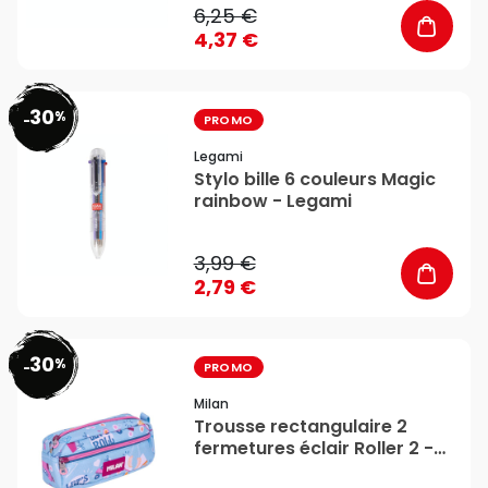
6,25 €
4,37 €
30
%
favorite_border
-
PROMO
Legami
Stylo bille 6 couleurs Magic
rainbow - Legami
3,99 €
2,79 €
30
%
favorite_border
-
PROMO
Milan
Trousse rectangulaire 2
fermetures éclair Roller 2 -
MILAN