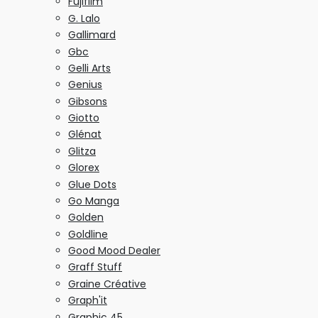
Fujifilm
G. Lalo
Gallimard
Gbc
Gelli Arts
Genius
Gibsons
Giotto
Glénat
Glitza
Glorex
Glue Dots
Go Manga
Golden
Goldline
Good Mood Dealer
Graff Stuff
Graine Créative
Graph'it
Graphic 45