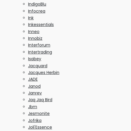
IndigoBlu
Infocrea
Ink
Inkessentials
Inneo
Innobiz
Interforum
Intertrading
Isabey
Jacquard
Jacques Herbin
JADE
Janod
Janrev
Jaq Jaq Bird
Jbm
Jesmonite
Jofrika
Joli'Essence