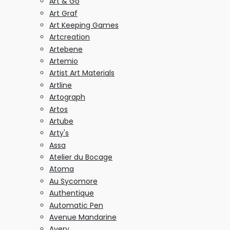
Art & Go
Art Graf
Art Keeping Games
Artcreation
Artebene
Artemio
Artist Art Materials
Artline
Artograph
Artos
Artube
Arty's
Assa
Atelier du Bocage
Atoma
Au Sycomore
Authentique
Automatic Pen
Avenue Mandarine
Avery