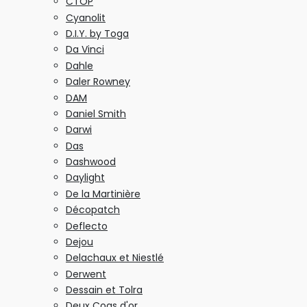
CTOP
Cyanolit
D.I.Y. by Toga
Da Vinci
Dahle
Daler Rowney
DAM
Daniel Smith
Darwi
Das
Dashwood
Daylight
De la Martinière
Décopatch
Deflecto
Dejou
Delachaux et Niestlé
Derwent
Dessain et Tolra
Deux Coqs d'or