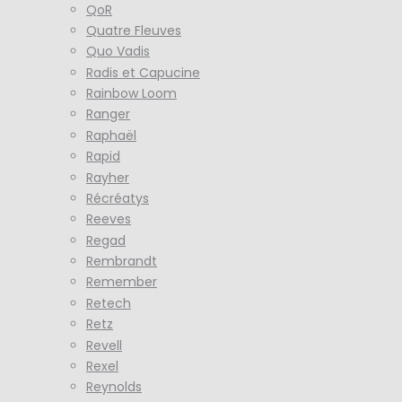
QoR
Quatre Fleuves
Quo Vadis
Radis et Capucine
Rainbow Loom
Ranger
Raphaël
Rapid
Rayher
Récréatys
Reeves
Regad
Rembrandt
Remember
Retech
Retz
Revell
Rexel
Reynolds