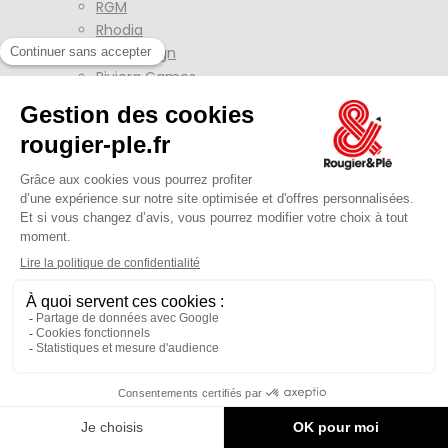
RGM
Rhodia
Rico Design
Riviera Games
Robert Sennelier
Rolife
Roller Pops
Rössler
Rotring
Rougier&Plé
Royal Posthumus
Rubafilm
RulerShutters
Rumold
Rustica
Sakura
Sanford Ecriture
Santex
Santoro