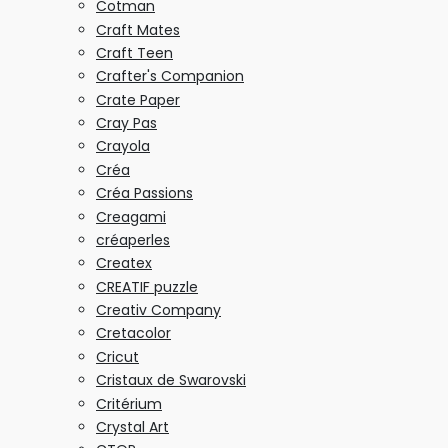
Cotman
Craft Mates
Craft Teen
Crafter's Companion
Crate Paper
Cray Pas
Crayola
Créa
Créa Passions
Creagami
créaperles
Createx
CREATIF puzzle
Creativ Company
Cretacolor
Cricut
Cristaux de Swarovski
Critérium
Crystal Art