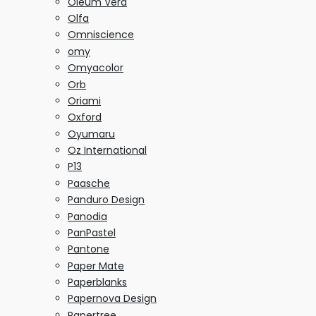
Oleum Vera
Olfa
Omniscience
omy
Omyacolor
Orb
Oriami
Oxford
Oyumaru
Oz International
P13
Paasche
Panduro Design
Panodia
PanPastel
Pantone
Paper Mate
Paperblanks
Papernova Design
Papertree