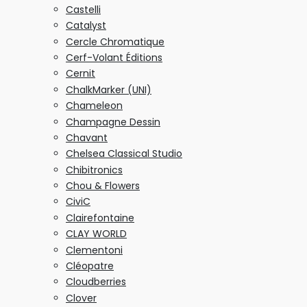
Castelli
Catalyst
Cercle Chromatique
Cerf-Volant Éditions
Cernit
ChalkMarker (UNI)
Chameleon
Champagne Dessin
Chavant
Chelsea Classical Studio
Chibitronics
Chou & Flowers
CiviC
Clairefontaine
CLAY WORLD
Clementoni
Cléopatre
Cloudberries
Clover