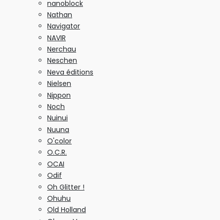
nanoblock
Nathan
Navigator
NAVIR
Nerchau
Neschen
Neva éditions
Nielsen
Nippon
Noch
Nuinui
Nuuna
O'color
O.C.R.
OCAI
Odif
Oh Glitter !
Ohuhu
Old Holland