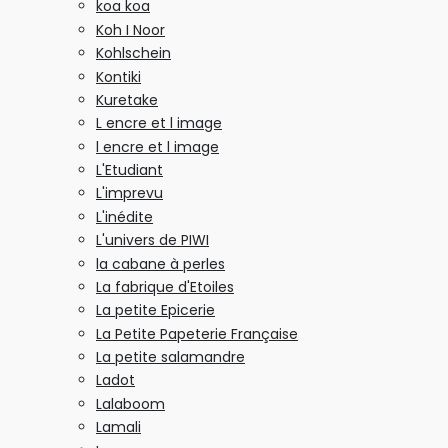
koa koa
Koh I Noor
Kohlschein
Kontiki
Kuretake
L encre et l image
l encre et l image
L'Etudiant
L'imprevu
L'inédite
L'univers de PIWI
la cabane à perles
La fabrique d'Etoiles
La petite Epicerie
La Petite Papeterie Française
La petite salamandre
Ladot
Lalaboom
Lamali