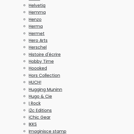
Helvetiq
Hemma
Henzo
Herma
Hermet
Hero Arts
Herschel
Histoire d'écrire
Hobby Time
Hoooked
Hors Collection
HUCH!
Hugging Muninn
Hugo & Cie
I Rock
i2c Editions
iChic Gear
IKKS
Imaginisce stamp