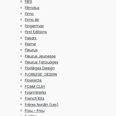
Fill'It
Filmolux
Fimo
Fimo Air
Fingermax
First Editions
Fiskars
Flame
Fleurus
Fleurus Jeunesse
Fleurus Tatouages
Florilèges Design
FLORILEGE_DESIGN
Flowrette
FOAM CLAY
FoamWerks
French'Kits
Frères Nordin (Les)
Frou - Frou