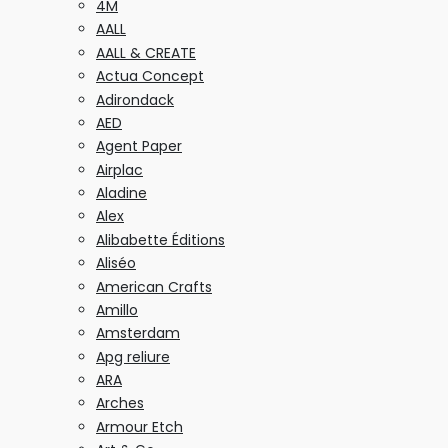
4M
AALL
AALL & CREATE
Actua Concept
Adirondack
AED
Agent Paper
Airplac
Aladine
Alex
Alibabette Éditions
Aliséo
American Crafts
Amillo
Amsterdam
Apg reliure
ARA
Arches
Armour Etch