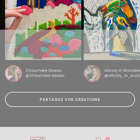
Chaumière Oiseau
Artclay in Wonder
@chaumiere.oiseau
@artclay_in_won
PARTAGEZ VOS CRÉATIONS