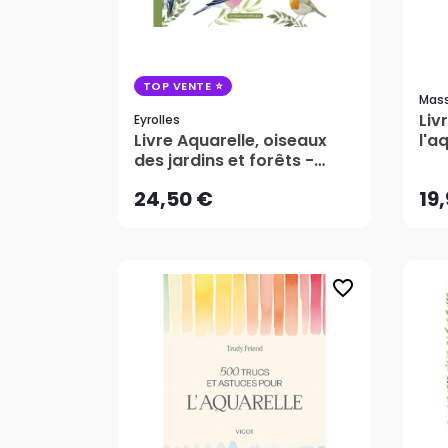
TOP VENTE
Mass
Liv
Eyrolles
24,50 €
19
Livre Aquarelle, oiseaux
l'a
des jardins et forêts -
Eyrolles
AJOUTER AU PANIER
24,50 €
19
favorite_border