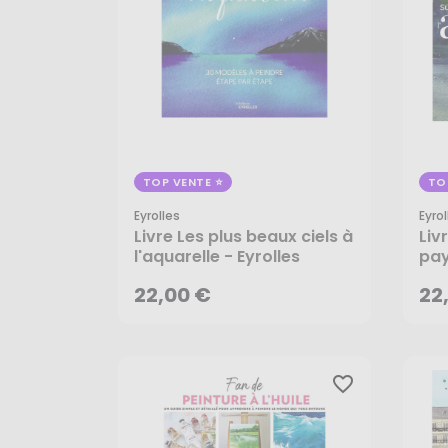
TOP VENTE
TO
Eyrolles
Eyrol
22,00 €
22
Livre Les plus beaux ciels à
Liv
l'aquarelle - Eyrolles
pay
Eyr
AJOUTER AU PANIER
22,00 €
22
favorite_border