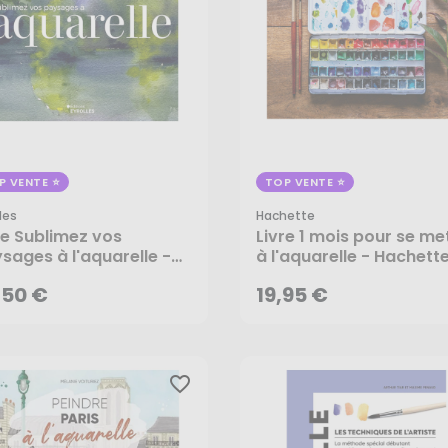
P VENTE
TOP VENTE
les
Hachette
,50 €
19,95 €
re Sublimez vos
Livre 1 mois pour se me
sages à l'aquarelle -
à l'aquarelle - Hachett
olles
AJOUTER AU PANIER
AJOUTER AU PANIER
,50 €
19,95 €
favorite_border