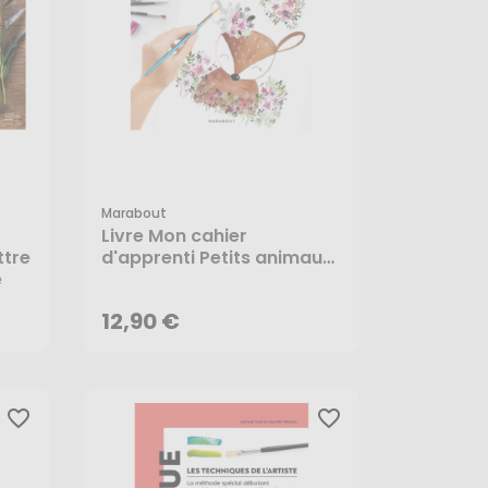
Marabout
Livre Mon cahier
12,90 €
ttre
d'apprenti Petits animaux
e
à l'aquarelle - Marabout
AJOUTER AU PANIER
12,90 €
favorite_border
favorite_border