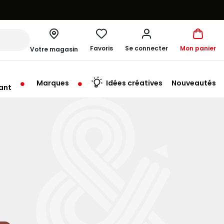
Favoris
Se connecter
Mon panier
Votre magasin
Marques
Idées créatives
Nouveautés
ant
me à 19:30