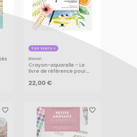
TOP VENTE
tés
Massin
22,00 €
Crayon-aquarelle - Le
livre de référence pour
débutants - Massin
AJOUTER AU PANIER
22,00 €
favorite_border
favorite_border