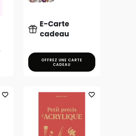
E-Carte
cadeau
OFFREZ UNE CARTE
CADEAU
favorite_border
favorite_border