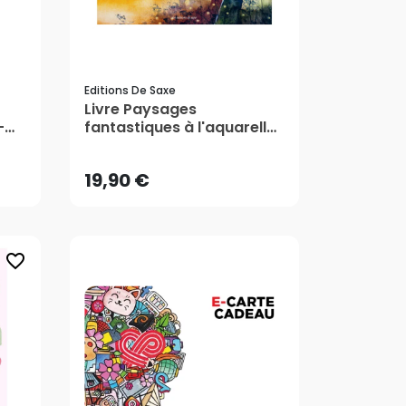
Editions De Saxe
Livre Paysages
19,90 €
-
fantastiques à l'aquarelle
- Editions de Saxe
AJOUTER AU PANIER
19,90 €
favorite_border