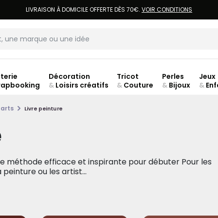
LIVRAISON À DOMICILE OFFERTE DÈS 70€.
VOIR CONDITIONS
terie
Décoration
Tricot
Perles
Jeux
rapbooking
&
Loisirs créatifs
&
Couture
&
Bijoux
&
Enf
Fer
-arts
Livre peinture
e
ne méthode efficace et inspirante pour débuter Pour les
einture ou les artist...