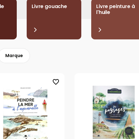
le
Livre gouache
Livre peinture à
l'huile
Marque
favorite_border