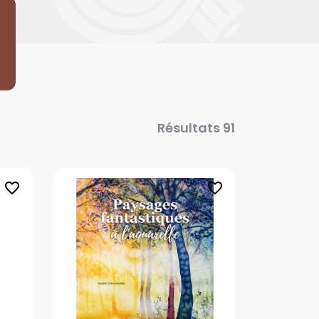
Résultats 91
favorite_border
favorite_border