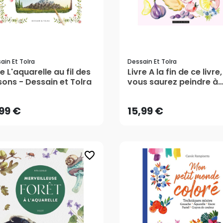
ain Et Tolra
Dessain Et Tolra
re L'aquarelle au fil des
Livre A la fin de ce livre,
,99 €
15,99 €
sons - Dessain et Tolra
vous saurez peindre à
l'aquarelle - Dessain et
Tolra
AJOUTER AU PANIER
AJOUTER AU PANIER
,99 €
15,99 €
favorite_border