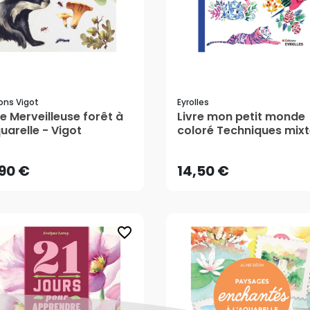
ions Vigot
Eyrolles
re Merveilleuse forêt à
Livre mon petit monde
,90 €
14,50 €
quarelle - Vigot
coloré Techniques mix
- Eyrolles
AJOUTER AU PANIER
AJOUTER AU PANIER
,90 €
14,50 €
favorite_border