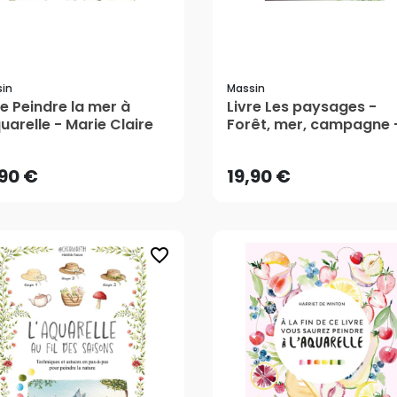
in
Massin
re Peindre la mer à
Livre Les paysages -
,90 €
19,90 €
quarelle - Marie Claire
Forêt, mer, campagne 
Marie Claire
AJOUTER AU PANIER
AJOUTER AU PANIER
,90 €
19,90 €
favorite_border