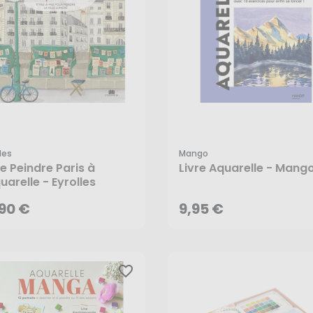
les
Mango
,90 €
9,95 €
re Peindre Paris à
Livre Aquarelle - Mang
quarelle - Eyrolles
AJOUTER AU PANIER
AJOUTER AU PANIER
,90 €
9,95 €
favorite_border