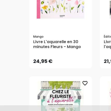
Mango
Édit
Livre L'aquarelle en 30
Liv
24,95 €
21
minutes Fleurs - Mango
l'a
AJOUTER AU PANIER
24,95 €
21
favorite_border