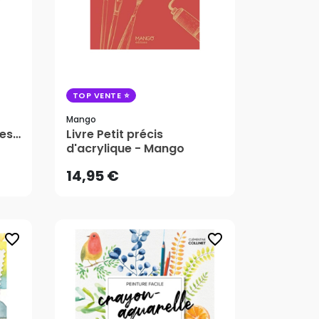
TOP VENTE
Mango
14,95 €
tes
Livre Petit précis
d'acrylique - Mango
AJOUTER AU PANIER
14,95 €
favorite_border
favorite_border