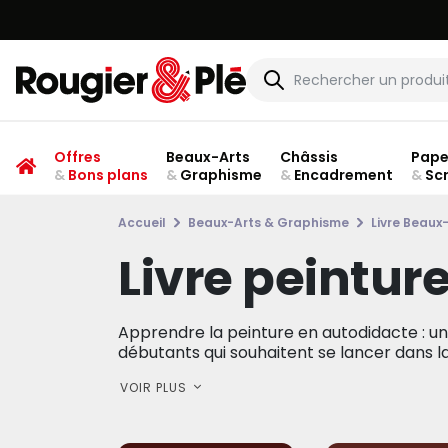
Offres
Beaux-Arts
Châssis
Pape
&
Bons plans
&
Graphisme
&
Encadrement
&
Sc
Accueil
Beaux-Arts & Graphisme
Livre Beaux
Livre peintur
Apprendre la peinture en autodidacte : u
débutants qui souhaitent se lancer dans la p
VOIR PLUS