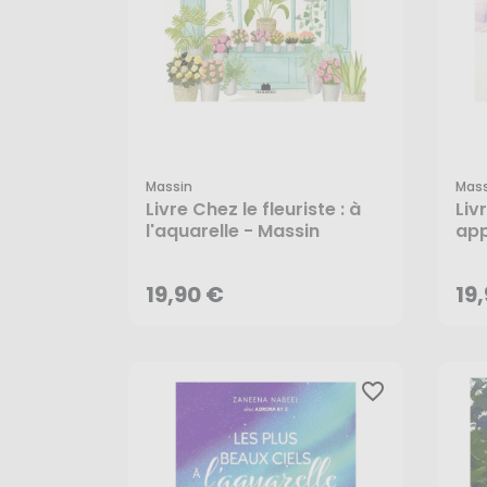
Massin
Mass
Livre Chez le fleuriste : à
Liv
19,90 €
19
l'aquarelle - Massin
app
fle
Mas
AJOUTER AU PANIER
19,90 €
19
favorite_border