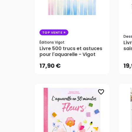
TOP VENTE
Dess
Liv
Éditions Vigot
17,90 €
19
Livre 500 trucs et astuces
sai
pour l'aquarelle - Vigot
AJOUTER AU PANIER
17,90 €
19
favorite_border