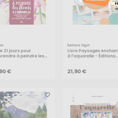
in
Éditions Vigot
re 21 jours pour
Livre Paysages enchan
,90 €
21,90 €
rendre à peindre les
à l'aquarelle - Éditions
urs à l'aquarelle -
Vigot
sin
AJOUTER AU PANIER
AJOUTER AU PANIER
,90 €
21,90 €
favorite_border