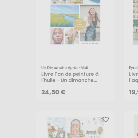
Un Dimanche Après-Midi
Eyrol
24,50 €
19
Livre Fan de peinture à
Liv
l'huile - Un dimanche
l'a
après-midi
AJOUTER AU PANIER
24,50 €
19
favorite_border