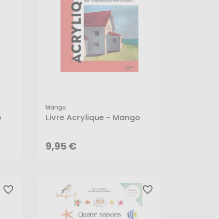
Mango
9,95 €
o
Livre Acrylique - Mango
AJOUTER AU PANIER
9,95 €
favorite_border
favorite_border