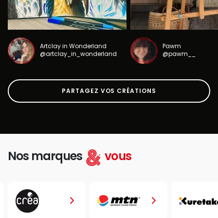
Artclay in Wonderland
Pawm
@artclay_in_wonderland
@pawm__
PARTAGEZ VOS CRÉATIONS
Nos marques
vous