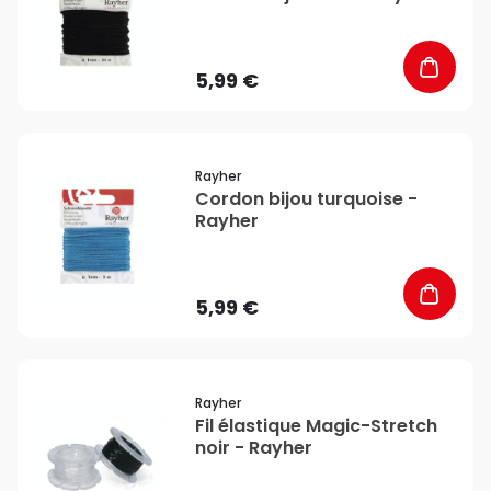
5,99 €
favorite_border
Rayher
Cordon bijou turquoise -
Rayher
5,99 €
favorite_border
Rayher
Fil élastique Magic-Stretch
noir - Rayher