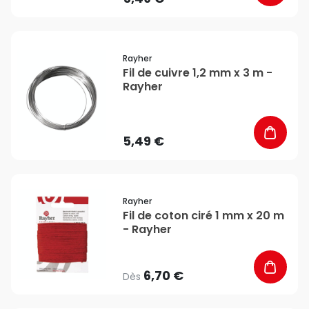
favorite_border
Rayher
Fil de cuivre 1,2 mm x 3 m -
Rayher
5,49 €
favorite_border
Rayher
Fil de coton ciré 1 mm x 20 m
- Rayher
6,70 €
Dès