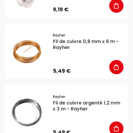
9,19 €
favorite_border
Rayher
Fil de cuivre 0,8 mm x 6 m -
Rayher
5,49 €
favorite_border
Rayher
Fil de cuivre argenté 1,2 mm
x 3 m - Rayher
5,49 €