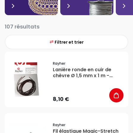
107 résultats
Filtrer et trier
favorite_border
Rayher
Lanière ronde en cuir de
chèvre Ø 1,5 mm x 1 m -
Rayher
8,10 €
favorite_border
Rayher
Fil élastique Magic-Stretch