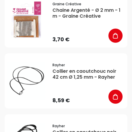
favorite_border
Graine Créative
Chaine Argenté - Ø 2 mm - 1
m - Graine Créative
3,70 €
favorite_border
Rayher
Collier en caoutchouc noir
42 cm Ø 1,25 mm - Rayher
8,59 €
favorite_border
Rayher