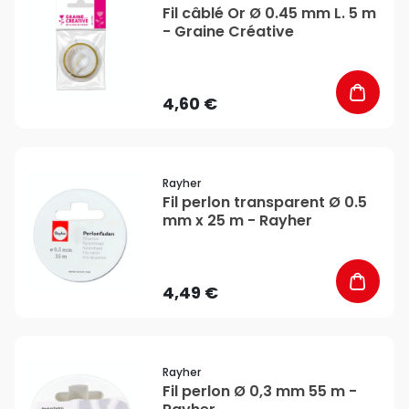
Fil câblé Or Ø 0.45 mm L. 5 m
- Graine Créative
4,60 €
favorite_border
Rayher
Fil perlon transparent Ø 0.5
mm x 25 m - Rayher
4,49 €
favorite_border
Rayher
Fil perlon Ø 0,3 mm 55 m -