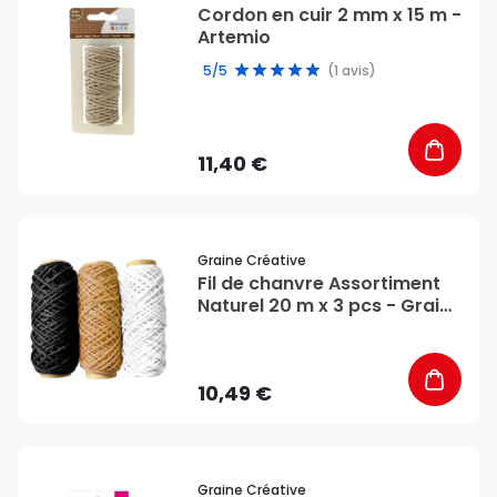
Cordon en cuir 2 mm x 15 m -
Artemio
5/5
(1 avis)
11,40 €
favorite_border
Graine Créative
Fil de chanvre Assortiment
Naturel 20 m x 3 pcs - Graine
Créative
10,49 €
favorite_border
Graine Créative