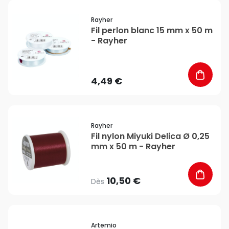
favorite_border
Rayher
Fil perlon blanc 15 mm x 50 m
- Rayher
4,49 €
favorite_border
Rayher
Fil nylon Miyuki Delica Ø 0,25
mm x 50 m - Rayher
10,50 €
Dès
favorite_border
Artemio