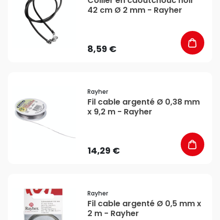
Collier en caoutchouc noir
42 cm Ø 2 mm - Rayher
8,59 €
favorite_border
Rayher
Fil cable argenté Ø 0,38 mm
x 9,2 m - Rayher
14,29 €
favorite_border
Rayher
Fil cable argenté Ø 0,5 mm x
2 m - Rayher