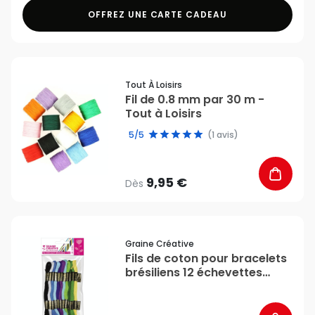
OFFREZ UNE CARTE CADEAU
favorite_border
Tout À Loisirs
Fil de 0.8 mm par 30 m -
Tout à Loisirs
5/5
(1 avis)
9,95 €
Dès
favorite_border
Graine Créative
Fils de coton pour bracelets
brésiliens 12 échevettes
Mers du sud - Graine
Créative