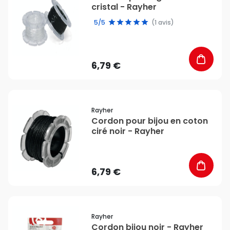
cristal - Rayher
5/5
(1 avis)
6,79 €
favorite_border
Rayher
Cordon pour bijou en coton
ciré noir - Rayher
6,79 €
favorite_border
Rayher
Cordon bijou noir - Rayher