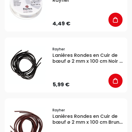
Rayher
4,49 €
favorite_border
Rayher
Lanières Rondes en Cuir de
bœuf ø 2 mm x 100 cm Noir 2
pcs - Rayher
5,99 €
favorite_border
Rayher
Lanières Rondes en Cuir de
bœuf ø 2 mm x 100 cm Brun
2 pcs - Rayher