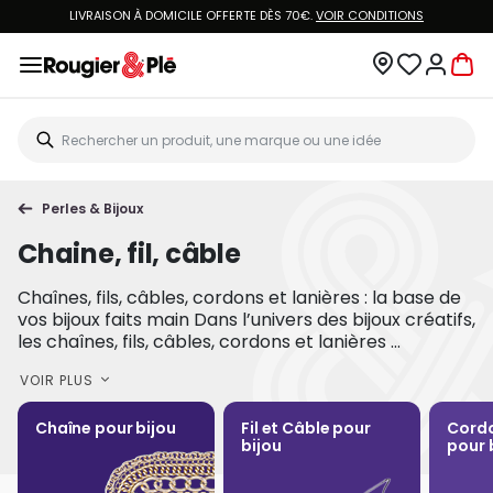
LIVRAISON À DOMICILE OFFERTE DÈS 70€.
VOIR CONDITIONS
Perles & Bijoux
Chaine, fil, câble
Chaînes, fils, câbles, cordons et lanières : la base de
vos bijoux faits main Dans l’univers des bijoux créatifs,
les chaînes, fils, câbles, cordons et lanières ...
VOIR PLUS
Chaîne pour bijou
Fil et Câble pour
Cordo
bijou
pour 