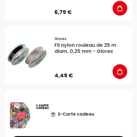
6,79 €
favorite_border
Glorex
Fil nylon rouleau de 25 m
diam. 0,25 mm - Glorex
4,49 €
E-Carte cadeau