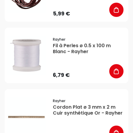
5,99 €
favorite_border
Rayher
Fil à Perles ø 0.5 x 100 m
Blanc - Rayher
6,79 €
favorite_border
Rayher
Cordon Plat ø 3 mm x 2 m
Cuir synthétique Or - Rayher