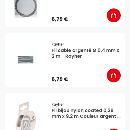
6,79 €
favorite_border
Rayher
Fil cable argenté Ø 0,4 mm x
2 m - Rayher
6,79 €
favorite_border
Rayher
Fil bijou nylon coated 0,38
mm x 9.2 m Couleur argent -
Rayher