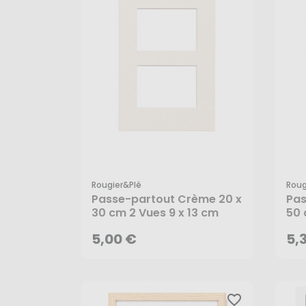
Rougier&plé
Roug
5,00 €
5,
Passe-partout Crème 20 x
Pas
30 cm 2 Vues 9 x 13 cm
50 
AJOUTER AU PANIER
5,00 €
5,
favorite_border