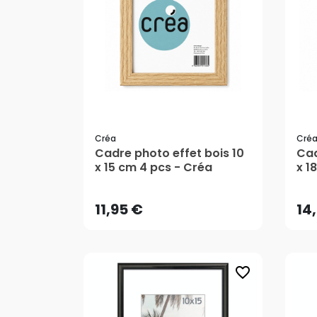
Créa
Cré
Cadre photo effet bois 10
Cad
11,95 €
14
x 15 cm 4 pcs - Créa
x 1
11,95 €
14
favorite_border