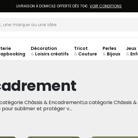
LIVRAISON À DOMICILE OFFERTE DÈS 70€.
VOIR CONDITIONS
terie
Décoration
Tricot
Perles
Jeux
rapbooking
&
Loisirs créatifs
&
Couture
&
Bijoux
&
Enf
ouve
ncadrement
 catégorie Châssis & EncadrementLa catégorie Châssis &
pour sublimer et protéger v...