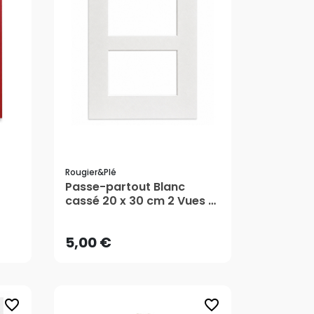
Rougier&plé
Passe-partout Blanc
5,00 €
cassé 20 x 30 cm 2 Vues 9
x 13 cm
AJOUTER AU PANIER
5,00 €
favorite_border
favorite_border