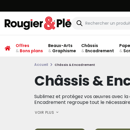
Offres
Beaux-Arts
Châssis
Pape
&
Bons plans
&
Graphisme
&
Encadrement
&
Sc
Accueil
Châssis & Encadrement
Châssis & E
Sublimez et protégez vos œuvres avec la
Encadrement regroupe tout le nécessaire 
VOIR PLUS