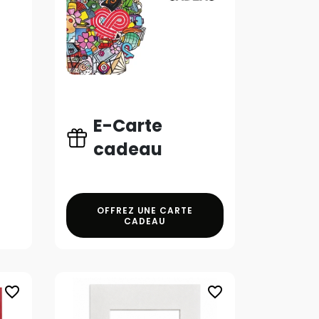
E-Carte
cadeau
OFFREZ UNE CARTE
CADEAU
favorite_border
favorite_border