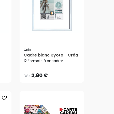
Créa
Cadre blanc Kyoto - Créa
2,80 €
Dès
12 Formats à encadrer
2,80 €
Dès
favorite_border