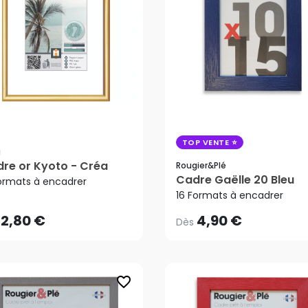
TOP VENTE
a
re or Kyoto - Créa
Rougier&plé
2,80 €
4,90 €
Dès
Cadre Gaëlle 20 Bleu
Formats à encadrer
16 Formats à encadrer
2,80 €
4,90 €
Dès
favorite_border