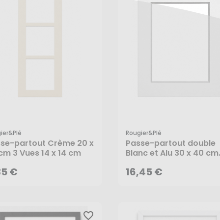
ier&plé
Rougier&plé
35 €
16,45 €
se-partout Crème 20 x
Passe-partout double
cm 3 Vues 14 x 14 cm
Blanc et Alu 30 x 40 cm
Vue A4
AJOUTER AU PANIER
AJOUTER AU PANIER
35 €
16,45 €
favorite_border