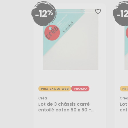
12
1
%
favorite_border
-
-
PRIX EXCLU WEB
PROMO
PR
Créa
Cré
Lot de 3 châssis carré
Lot
entoilé coton 50 x 50 -
ent
24,95 €
22
Créa
Cr
21,95 €
19