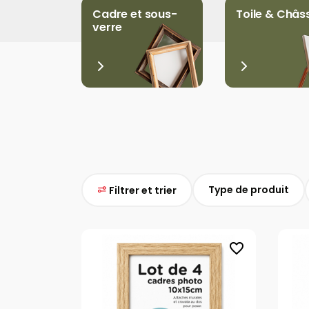
Cadre et sous-
Toile & Châs
verre
Type de produit
Filtrer et trier
favorite_border