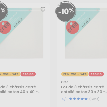
2
10
%
%
favorite_border
-
IX EXCLU WEB
PROMO
PRIX EXCLU WEB
PROMO
a
Créa
 de 3 châssis carré
Lot de 3 châssis carré
oilé coton 40 x 40 -
entoilé coton 30 x 30 -
,65 €
13,00 €
éa
Créa
5/5
(1 avis)
,93 €
11,70 €