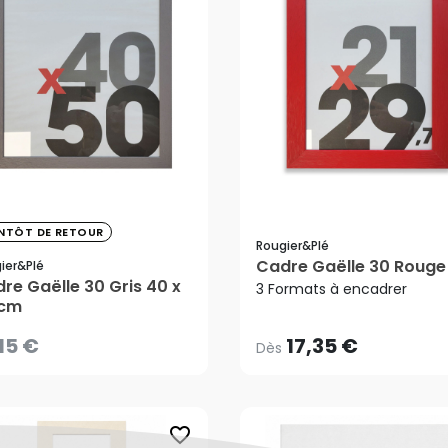
,15 €
ENTÔT DE RETOUR
Rougier&plé
Cadre Gaëlle 30 Rouge
ier&plé
17,35 €
Dès
re Gaëlle 30 Gris 40 x
3 Formats à encadrer
 cm
,15 €
17,35 €
CRÉER UNE ALERTE
Dès
favorite_border