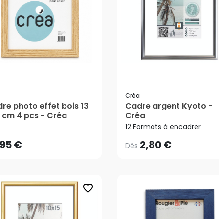
a
Créa
re photo effet bois 13
Cadre argent Kyoto -
,95 €
2,80 €
Dès
8 cm 4 pcs - Créa
Créa
12 Formats à encadrer
,95 €
2,80 €
Dès
favorite_border