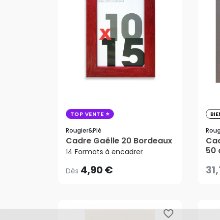
31
TOP VENTE
BI
Rougier&plé
Roug
4,90 €
Dès
Cadre Gaëlle 20 Bordeaux
Cad
50
14 Formats à encadrer
4,90 €
31
Dès
favorite_border