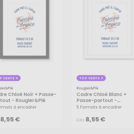
P VENTE
TOP VENTE
ier&plé
Rougier&plé
re Chloé Noir + Passe-
Cadre Chloé Blanc +
8,55 €
8,55 €
Dès
tout - Rougier&Plé
Passe-partout -
Rougier&Plé
ormats à encadrer
5 Formats à encadrer
8,55 €
8,55 €
Dès