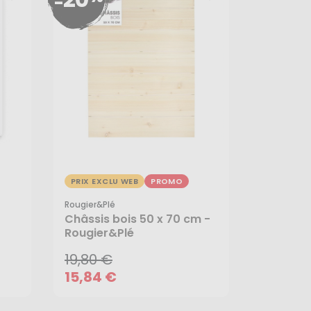
-
PRIX EXCLU WEB
PROMO
Rougier&plé
19,80 €
Châssis bois 50 x 70 cm -
Rougier&Plé
15,84 €
19,80 €
AJOUTER AU PANIER
15,84 €