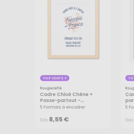
TOP VENTE
TO
Rougier&plé
Roug
Cadre Chloé Chêne +
Cad
8,55 €
Dès
Dès
Passe-partout -
par
Rougier&Plé
5 Formats à encadrer
5 F
8,55 €
Dès
Dès