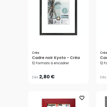
Créa
Cré
Cadre noir Kyoto - Créa
Cad
2,80 €
Dès
Dès
12 Formats à encadrer
12 
2,80 €
Dès
Dès
favorite_border