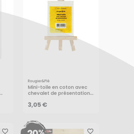
Rougier&plé
3,05 €
Mini-toile en coton avec
chevalet de présentation
6 x 8 cm - Rougier&Plé
AJOUTER AU PANIER
3,05 €
20
%
favorite_border
favorite_border