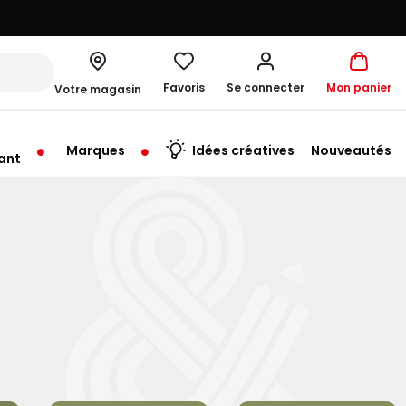
Favoris
Se connecter
Mon panier
Votre magasin
Marques
Idées créatives
Nouveautés
ant
rt à 10:00