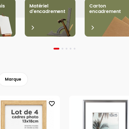
sis
Matériel
Carton
d'encadrement
encadrement
Marque
favorite_border