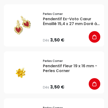
favorite_border
Perles Corner
Pendentif Ex-Voto Cœur
Émaillé 15,4 x 27 mm Doré à
l'or fin 24K - Perles Corner
3,50 €
Dès
favorite_border
Perles Corner
Pendentif Fleur 19 x 16 mm -
Perles Corner
3,50 €
Dès
favorite_border
Perles Corner