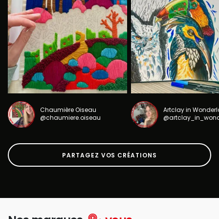
Chaumière Oiseau
Artclay in Wonder
@chaumiere.oiseau
@artclay_in_won
PARTAGEZ VOS CRÉATIONS