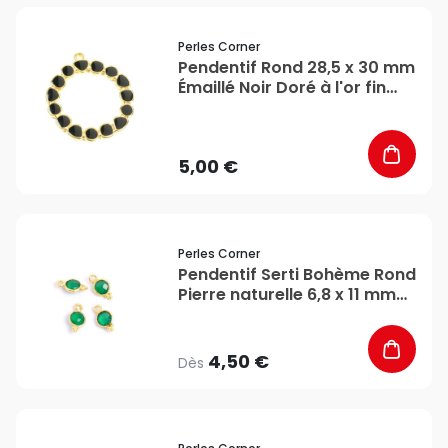
favorite_border
Perles Corner
Pendentif Rond 28,5 x 30 mm
Émaillé Noir Doré à l'or fin
24K - Perles Corner
5,00 €
favorite_border
Perles Corner
Pendentif Serti Bohème Rond
Pierre naturelle 6,8 x 11 mm
Doré à l'or fin 24K - Perles
Corner
4,50 €
Dès
favorite_border