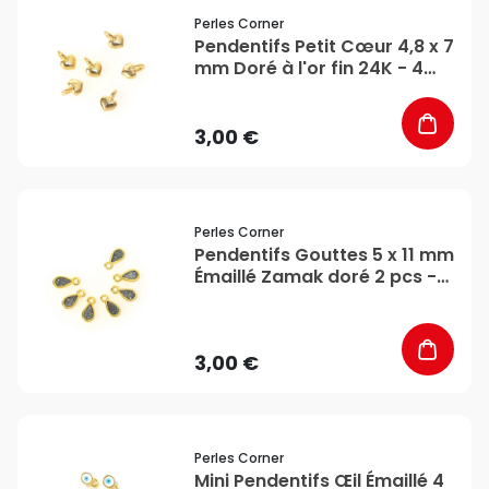
favorite_border
Perles Corner
Pendentifs Petit Cœur 4,8 x 7
mm Doré à l'or fin 24K - 4
pcs - Perles Corner
3,00 €
favorite_border
Perles Corner
Pendentifs Gouttes 5 x 11 mm
Émaillé Zamak doré 2 pcs -
Perles Corner
3,00 €
favorite_border
Perles Corner
Mini Pendentifs Œil Émaillé 4