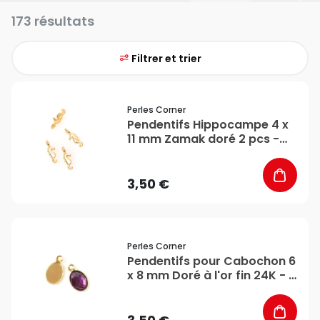
173 résultats
Filtrer et trier
favorite_border
Perles Corner
Pendentifs Hippocampe 4 x
11 mm Zamak doré 2 pcs -
Perles Corner
3,50 €
favorite_border
Perles Corner
Pendentifs pour Cabochon 6
x 8 mm Doré à l'or fin 24K - 2
pcs - Perles Corner