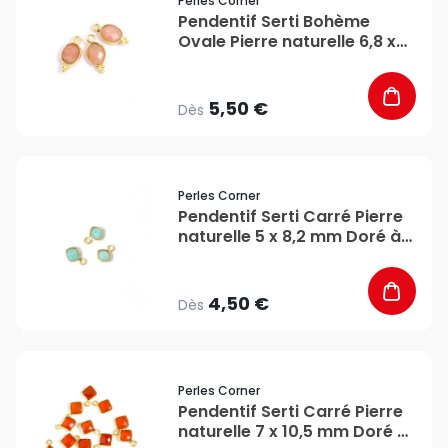
Perles Corner
Pendentif Serti Bohème
Ovale Pierre naturelle 6,8 x
14,7 mm Doré à l'or fin 24K -
Perles Corner
5,50 €
Dès
favorite_border
Perles Corner
Pendentif Serti Carré Pierre
naturelle 5 x 8,2 mm Doré à
l'or fin 24K - Perles Corner
4,50 €
Dès
favorite_border
Perles Corner
Pendentif Serti Carré Pierre
naturelle 7 x 10,5 mm Doré à