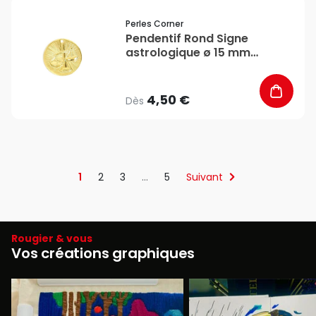
favorite_border
Perles Corner
Pendentif Rond Signe
astrologique ø 15 mm
Balance - Perles Corner
4,50 €
Dès
1
2
3
…
5
Suivant
Rougier & vous
Vos créations graphiques