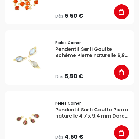
l'or fin 24K - Perles Corner
5,50 €
Dès
favorite_border
Perles Corner
Pendentif Serti Goutte
Bohème Pierre naturelle 6,8 x
16 mm Doré à l'or fin 24K -
Perles Corner
5,50 €
Dès
favorite_border
Perles Corner
Pendentif Serti Goutte Pierre
naturelle 4,7 x 9,4 mm Doré
à l'or fin 24K - Perles Corner
4,50 €
Dès