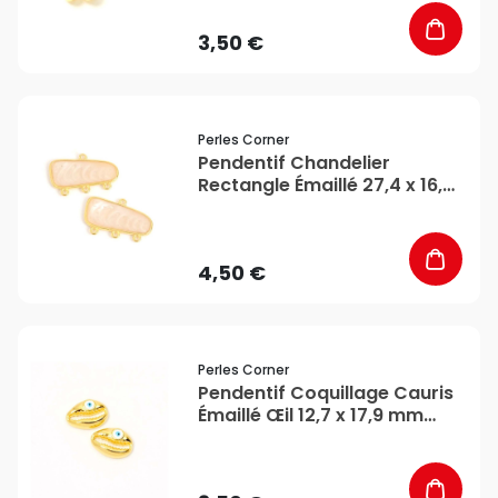
3,50 €
favorite_border
Perles Corner
Pendentif Chandelier
Rectangle Émaillé 27,4 x 16,3
mm A MODIF Doré à l'or fin
24K - Perles Corner
4,50 €
favorite_border
Perles Corner
Pendentif Coquillage Cauris
Émaillé Œil 12,7 x 17,9 mm
Doré à l'or fin 24K - Perles
Corner