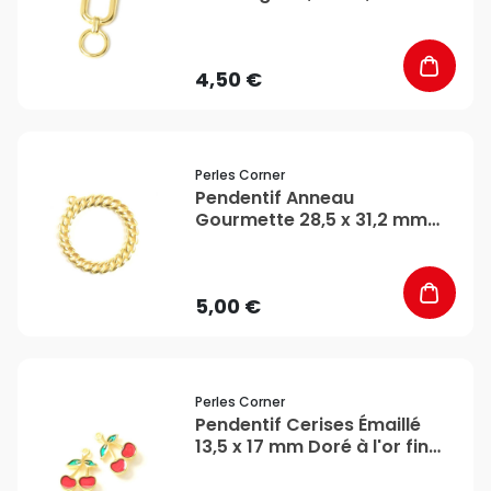
Doré à l'or fin 24K - Perles
Corner
4,50 €
favorite_border
Perles Corner
Pendentif Anneau
Gourmette 28,5 x 31,2 mm
Doré à l'or fin 24K - Perles
Corner
5,00 €
favorite_border
Perles Corner
Pendentif Cerises Émaillé
13,5 x 17 mm Doré à l'or fin
24K - Perles Corner