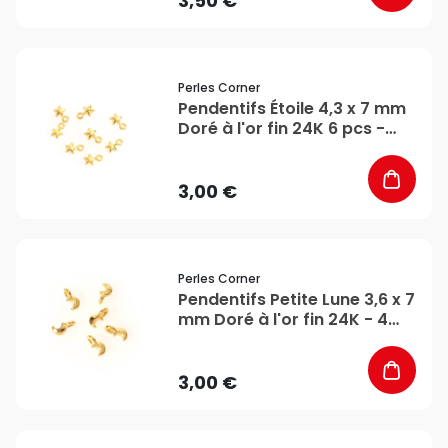
3,50 €
favorite_border
Perles Corner
Pendentifs Étoile 4,3 x 7 mm
Doré à l'or fin 24K 6 pcs -
Perles Corner
3,00 €
favorite_border
Perles Corner
Pendentifs Petite Lune 3,6 x 7
mm Doré à l'or fin 24K - 4
pcs - Perles Corner
3,00 €