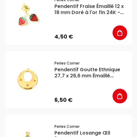
Pendentif Fraise Émaillé 12 x
18 mm Doré à l'or fin 24K -
Perles Corner
4,50 €
favorite_border
Perles Corner
Pendentif Goutte Ethnique
27,7 x 26,6 mm Émaillé
Orange Doré à l'or fin 24K -
Perles Corner
6,50 €
favorite_border
Perles Corner
Pendentif Losange Œil