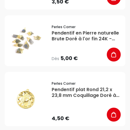
3,50 €
favorite_border
Perles Corner
Pendentif en Pierre naturelle
Brute Doré à l'or fin 24K -
Perles Corner
5,00 €
Dès
favorite_border
Perles Corner
Pendentif plat Rond 21,2 x
23,8 mm Coquillage Doré à
l'or fin 24K - Perles Corner
4,50 €