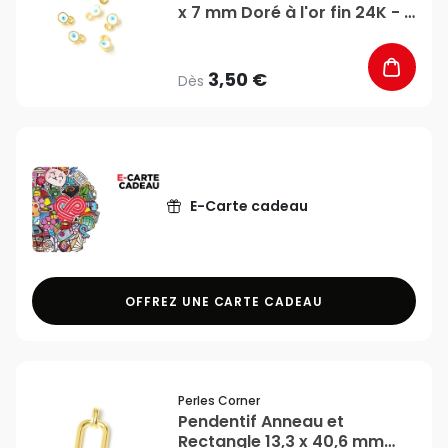
x 7 mm Doré à l'or fin 24K - 2
pcs - Perles Corner
3,50 €
Dès
E-Carte cadeau
OFFREZ UNE CARTE CADEAU
favorite_border
Perles Corner
Pendentif Anneau et
Rectangle 13,3 x 40,6 mm