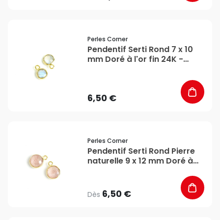
favorite_border
Perles Corner
Pendentif Serti Rond 7 x 10
mm Doré à l'or fin 24K -
Perles Corner
6,50 €
favorite_border
Perles Corner
Pendentif Serti Rond Pierre
naturelle 9 x 12 mm Doré à
l'or fin 24K - Perles Corner
6,50 €
Dès