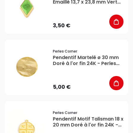
Émaillé 13,7 x 23,8 mm Vert
Doré à l'or fin 24K - Perles
Corner
3,50 €
favorite_border
Perles Corner
Pendentif Martelé ø 30 mm
Doré à l'or fin 24K - Perles
Corner
5,00 €
favorite_border
Perles Corner
Pendentif Motif Talisman 18 x
20 mm Doré à l'or fin 24K -
Perles Corner