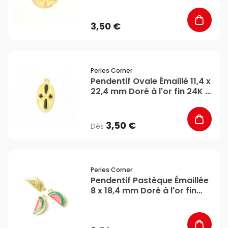
3,50 €
favorite_border
Perles Corner
Pendentif Ovale Émaillé 11,4 x
22,4 mm Doré à l'or fin 24K -
Perles Corner
3,50 €
Dès
favorite_border
Perles Corner
Pendentif Pastèque Émaillée
8 x 18,4 mm Doré à l'or fin
24K - Perles Corner