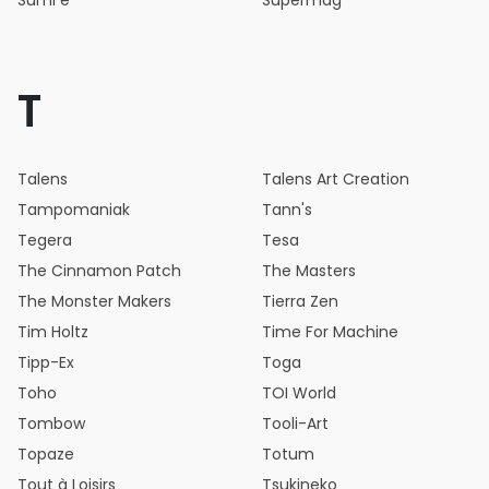
Sumi e
Supermag
T
Talens
Talens Art Creation
Tampomaniak
Tann's
Tegera
Tesa
The Cinnamon Patch
The Masters
The Monster Makers
Tierra Zen
Tim Holtz
Time For Machine
Tipp-Ex
Toga
Toho
TOI World
Tombow
Tooli-Art
Topaze
Totum
Tout à Loisirs
Tsukineko