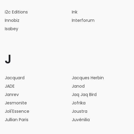
i2c Editions
Ink
Innobiz
Interforum
Isabey
J
Jacquard
Jacques Herbin
JADE
Janod
Janrev
Jaq Jaq Bird
Jesmonite
Jofrika
Joli'Essence
Joustra
Jullian Paris
Juvénilia