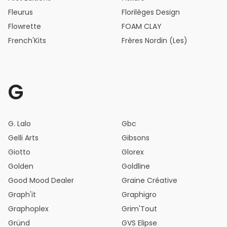
Fleurus
Florilèges Design
Flowrette
FOAM CLAY
French'Kits
Frères Nordin (Les)
G
G. Lalo
Gbc
Gelli Arts
Gibsons
Giotto
Glorex
Golden
Goldline
Good Mood Dealer
Graine Créative
Graph'it
Graphigro
Graphoplex
Grim'Tout
Gründ
GVS Elipse