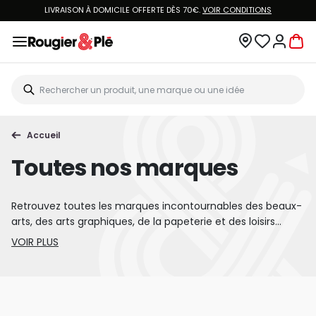
LIVRAISON À DOMICILE OFFERTE DÈS 70€.
VOIR CONDITIONS
Accueil
Toutes nos marques
Retrouvez toutes les marques incontournables des beaux-
arts, des arts graphiques, de la papeterie et des loisirs
créatifs chez Rougier & Plé. Peinture, dessin, papier,
VOIR PLUS
pinceaux, marqueurs, encadrement, carterie ou matériel
créatif : explorez notre sélection de marques de référence
pour trouver facilement les produits adaptés à vos
techniques, vos envies et vos projets. Des grands noms
historiques aux marques créatives du moment, Rougier &