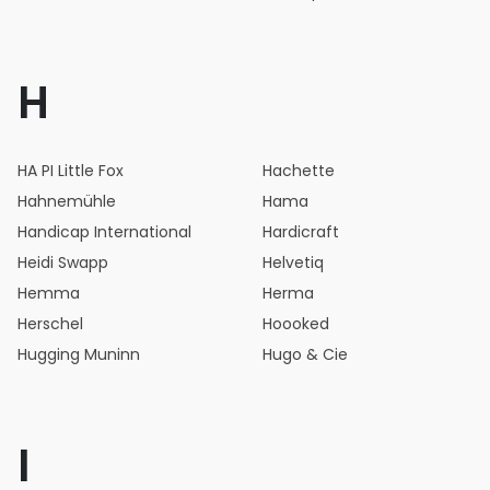
H
HA PI Little Fox
Hachette
Hahnemühle
Hama
Handicap International
Hardicraft
Heidi Swapp
Helvetiq
Hemma
Herma
Herschel
Hoooked
Hugging Muninn
Hugo & Cie
I