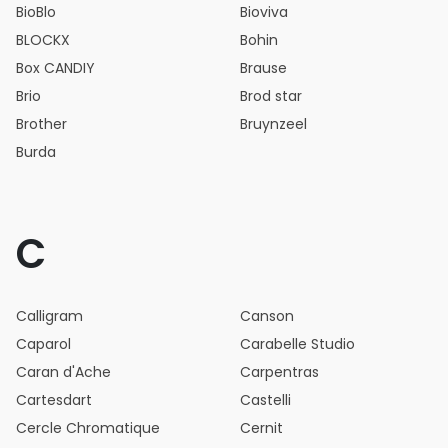
BioBlo
Bioviva
BLOCKX
Bohin
Box CANDIY
Brause
Brio
Brod star
Brother
Bruynzeel
Burda
C
Calligram
Canson
Caparol
Carabelle Studio
Caran d'Ache
Carpentras
Cartesdart
Castelli
Cercle Chromatique
Cernit