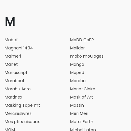
M
Mabef
MaDD CaPP
Magnani 1404
Maildor
Maimeri
mako moulages
Manet
Mango
Manuscript
Maped
Marabout
Marabu
Marabu Aero
Marie-Claire
Martinex
Mask of Art
Masking Tape mt
Massin
Mercileslivres
Meri Meri
Mes ptits ciseaux
Metal Earth
MGM
Michel Lafon