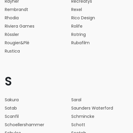
Rayher
Récréatys
Rembrandt
Rexel
Rhodia
Rico Design
Riviera Games
Rolife
Rössler
Rotring
Rougier&Plé
Rubafilm
Rustica
S
Sakura
Saral
Satab
Saunders Waterford
Scanfil
Schmincke
Schoellershammer
Schott