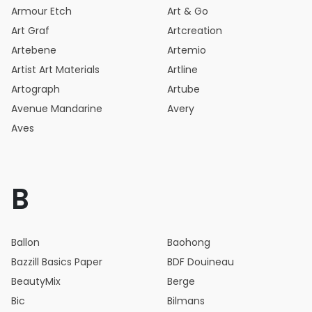
Armour Etch
Art & Go
Art Graf
Artcreation
Artebene
Artemio
Artist Art Materials
Artline
Artograph
Artube
Avenue Mandarine
Avery
Aves
B
Ballon
Baohong
Bazzill Basics Paper
BDF Douineau
BeautyMix
Berge
Bic
Bilmans