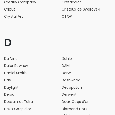
Creativ Company
Cretacolor
Cricut
Cristaux de Swarovski
Crystal Art
CTOP
D
Da Vinci
Dahle
Daler Rowney
DAM
Daniel Smith
Darwi
Das
Dashwood
Daylight
Décopatch
Dejou
Derwent
Dessain et Tolra
Deux Coqs d'or
Deux Coqs d’or
Diamond Dotz