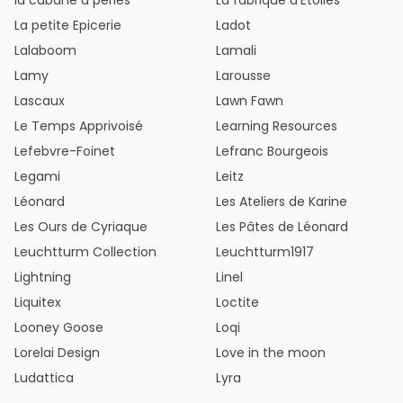
la cabane à perles
La fabrique d'Etoiles
La petite Epicerie
Ladot
Lalaboom
Lamali
Lamy
Larousse
Lascaux
Lawn Fawn
Le Temps Apprivoisé
Learning Resources
Lefebvre-Foinet
Lefranc Bourgeois
Legami
Leitz
Léonard
Les Ateliers de Karine
Les Ours de Cyriaque
Les Pâtes de Léonard
Leuchtturm Collection
Leuchtturm1917
Lightning
Linel
Liquitex
Loctite
Looney Goose
Loqi
Lorelai Design
Love in the moon
Ludattica
Lyra