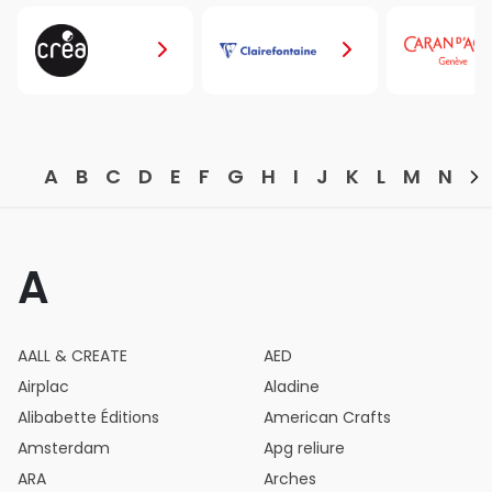
Plé vous accompagne dans toutes vos pratiques
artistiques avec une offre large, experte et inspirante.
A
B
C
D
E
F
G
H
I
J
K
L
M
N
O
A
AALL & CREATE
AED
Airplac
Aladine
Alibabette Éditions
American Crafts
Amsterdam
Apg reliure
ARA
Arches