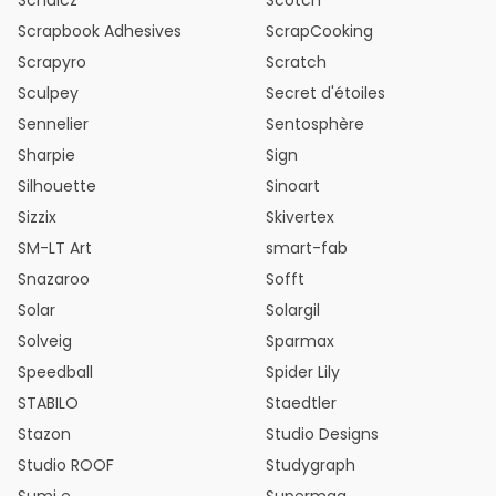
Schulcz
Scotch
Scrapbook Adhesives
ScrapCooking
Scrapyro
Scratch
Sculpey
Secret d'étoiles
Sennelier
Sentosphère
Sharpie
Sign
Silhouette
Sinoart
Sizzix
Skivertex
SM-LT Art
smart-fab
Snazaroo
Sofft
Solar
Solargil
Solveig
Sparmax
Speedball
Spider Lily
STABILO
Staedtler
Stazon
Studio Designs
Studio ROOF
Studygraph