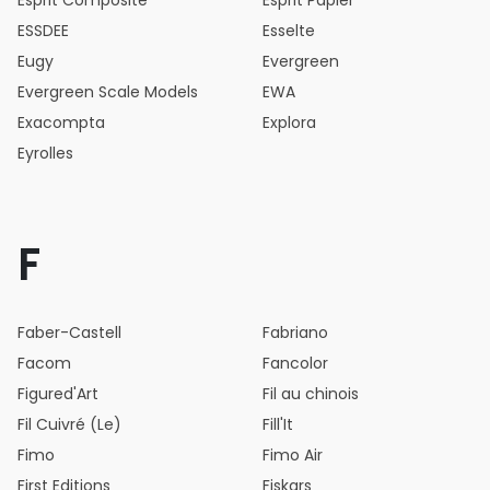
Esprit Composite
Esprit Papier
ESSDEE
Esselte
Eugy
Evergreen
Evergreen Scale Models
EWA
Exacompta
Explora
Eyrolles
F
Faber-Castell
Fabriano
Facom
Fancolor
Figured'Art
Fil au chinois
Fil Cuivré (Le)
Fill'It
Fimo
Fimo Air
First Editions
Fiskars