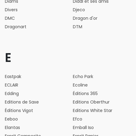
Diams
Diddl et ses amis
Divers
Djeco
DMC
Dragon d'or
Dragonart
DTM
E
Eastpak
Echo Park
ECLAIR
Ecoline
Edding
Éditions 365
Editions de Saxe
Editions Oberthur
Éditions Vigot
Editions White Star
Eeboo
Efco
Elantas
Emball Iso