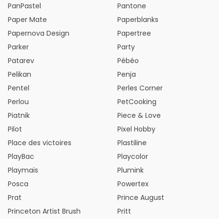
PanPastel
Pantone
Paper Mate
Paperblanks
Papernova Design
Papertree
Parker
Party
Patarev
Pébéo
Pelikan
Penja
Pentel
Perles Corner
Perlou
PetCooking
Piatnik
Piece & Love
Pilot
Pixel Hobby
Place des victoires
Plastiline
PlayBac
Playcolor
Playmaïs
Plumink
Posca
Powertex
Prat
Prince August
Princeton Artist Brush
Pritt