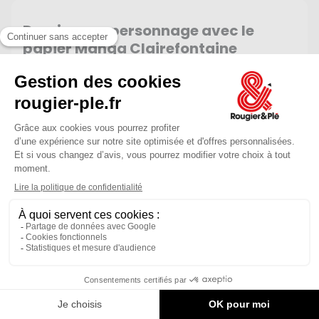
Dessiner un personnage avec le
papier Manga Clairefontaine
FACILE
2H
35,75 €
Ferme à 19:30