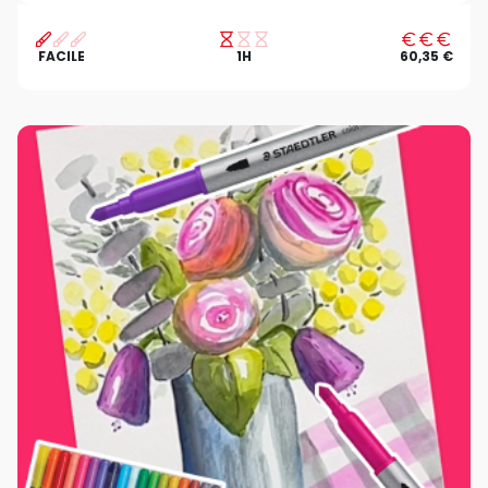
FACILE
1H
60,35 €