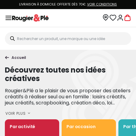
VOUS ÊTES CLIENT ROUGIER&PLÉ ? CRÉEZ UN NOUVEAU MOT DE PASSE ET ACCÉDEZ
À
VOTRE COMPTE.
Accueil
Découvrez toutes nos idées
créatives
Rougier&Plé a le plaisir de vous proposer des ateliers
créatifs à réaliser seul ou en famille : loisirs créatifs,
jeux créatifs, scrapbooking, création déco, loi...
VOIR PLUS
Par activité
Par occasion
Par t