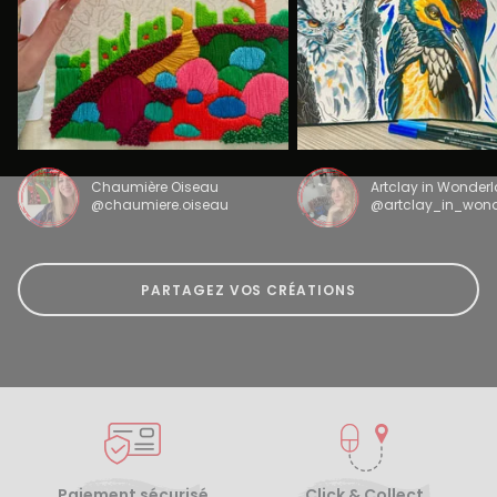
Chaumière Oiseau
Artclay in Wonder
@chaumiere.oiseau
@artclay_in_won
PARTAGEZ VOS CRÉATIONS
Paiement sécurisé
Click & Collect