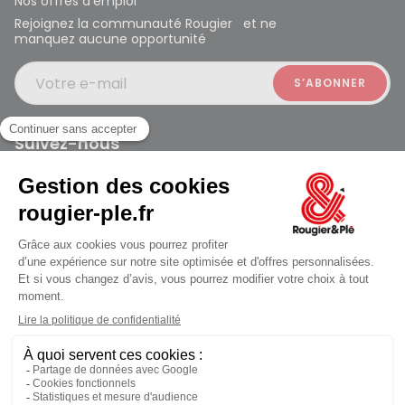
Nos offres d’emploi
Rejoignez la communauté Rougier et ne
manquez aucune opportunité
Votre e-mail
Suivez-nous
Rougier et Plé 2024 Copyright
Ferme à 19:00
Mentions légales
Conditions générales des ventes
Données personnelles