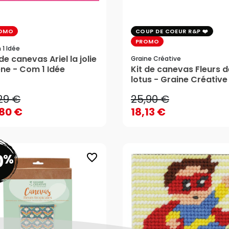
OMO
COUP DE COEUR R&P
PROMO
1 Idée
 de canevas Ariel la jolie
Graine Créative
,29 €
25,90 €
ène - Com 1 Idée
Kit de canevas Fleurs d
lotus - Graine Créative
,80 €
18,13 €
,29 €
25,90 €
AJOUTER AU PANIER
AJOUTER AU PANIER
,80 €
18,13 €
0
%
favorite_border