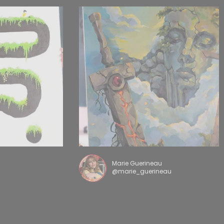
Marie Guerineau
@marie_guerineau