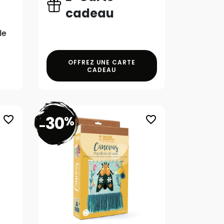
cadeau
le
OFFREZ UNE CARTE
CADEAU
30
%
favorite_border
favorite_border
-