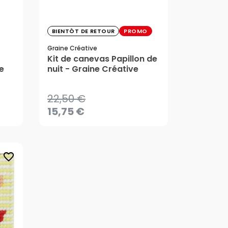
BIENTÔT DE RETOUR
PROMO
22,50 €
15,75 €
Graine Créative
Kit de canevas Papillon de
e
nuit - Graine Créative
22,50 €
15,75 €
CRÉER UNE ALERTE
favorite_border