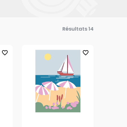
Résultats 14
favorite_border
favorite_border