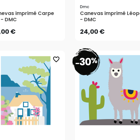
Dmc
,00 €
24,00 €
evas imprimé Carpe
Canevas imprimé Léop
 - DMC
- DMC
,00 €
24,00 €
30
%
favorite_border
-