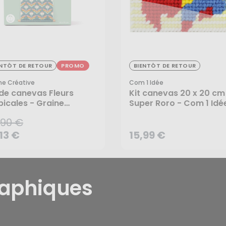
,90 €
ENTÔT DE RETOUR
PROMO
BIENTÔT DE RETOUR
,13 €
15,99 €
ne Créative
Com 1 Idée
 de canevas Fleurs
Kit canevas 20 x 20 cm
picales - Graine
Super Roro - Com 1 Idé
ative
,90 €
,13 €
15,99 €
CRÉER UNE ALERTE
CRÉER UNE ALERTE
raphiques