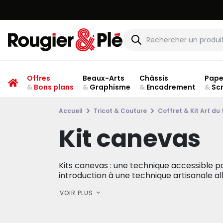
Offres
Beaux-Arts
Châssis
Pape
&
Bons plans
&
Graphisme
&
Encadrement
&
Sc
Accueil
Tricot & Couture
Coffret & Kit Art du f
Kit canevas
Kits canevas : une technique accessible po
introduction à une technique artisanale alli
VOIR PLUS