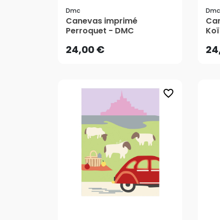
Dmc
Dmc
24,00 €
24
Canevas imprimé
Can
Perroquet - DMC
Koï
24,00 €
24
favorite_border