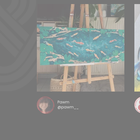
Pawm
@pawm__