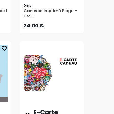
Dmc
24,00 €
ard
Canevas imprimé Plage -
DMC
24,00 €
favorite_border
E-Carte