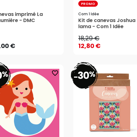
PROMO
evas imprimé La
Com 1 Idée
18,29 €
umière - DMC
Kit de canevas Joshua 
,00 €
lama - Com 1 Idée
12,80 €
18,29 €
AJOUTER AU PANIER
,00 €
12,80 €
0
30
%
%
favorite_border
-