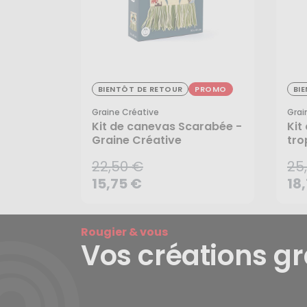
22,50 €
25
BIENTÔT DE RETOUR
PROMO
BI
15,75 €
18
Graine Créative
Grai
Kit de canevas Scarabée -
Kit
Graine Créative
tro
Cré
22,50 €
25
15,75 €
18
CRÉER UNE ALERTE
Rougier & vous
Vos créations g