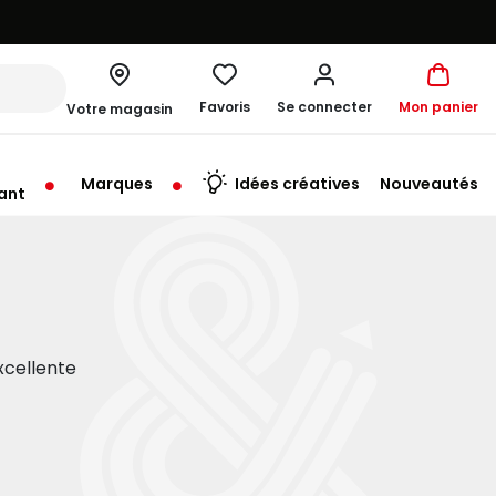
Favoris
Se connecter
Mon panier
Votre magasin
Marques
Idées créatives
Nouveautés
ant
me à 19:00
xcellente