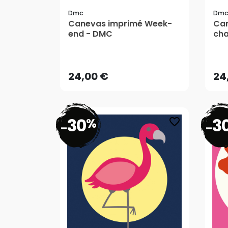
Dmc
Dmc
Canevas imprimé Week-
Can
end - DMC
cha
24,00 €
24
24,00 €
24
30
3
%
favorite_border
-
-