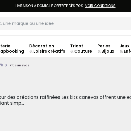
LIVRAISON À DOMICILE OFFERTE DÈS 70€.
VOIR CONDITIONS
terie
Décoration
Tricot
Perles
Jeux
rapbooking
&
Loisirs créatifs
&
Couture
&
Bijoux
&
Enf
Fer
il
Kit canevas
ur des créations raffinées Les kits canevas offrent une e
ant simp...