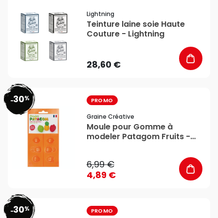
favorite_border
Lightning
Teinture laine soie Haute
Couture - Lightning
28,60 €
30
%
favorite_border
-
PROMO
Graine Créative
Moule pour Gomme à
modeler Patagom Fruits -
Graine Créative
6,99 €
4,89 €
30
%
favorite_border
-
PROMO