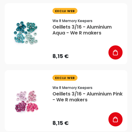
favorite_border
EXCLU WEB
We R Memory Keepers
Oeillets 3/16 - Aluminium
Aqua - We R makers
8,15 €
favorite_border
EXCLU WEB
We R Memory Keepers
Oeillets 3/16 - Aluminium Pink
- We R makers
8,15 €