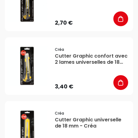
mm - Créa
2,70 €
favorite_border
Créa
Cutter Graphic confort avec
2 lames universelles de 18
mm - Créa
3,40 €
favorite_border
Créa
Cutter Graphic universelle
de 18 mm - Créa