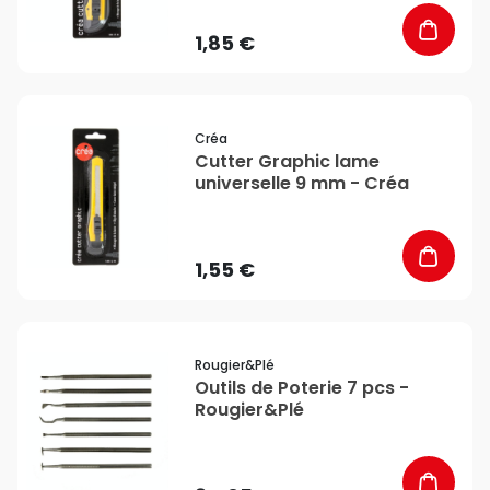
1,85 €
favorite_border
Créa
Cutter Graphic lame
universelle 9 mm - Créa
1,55 €
favorite_border
Rougier&plé
Outils de Poterie 7 pcs -
Rougier&Plé