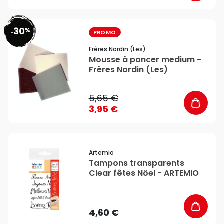
30
%
favorite_border
-
PROMO
Frères Nordin (les)
Mousse à poncer medium -
Frères Nordin (Les)
5,65 €
3,95 €
favorite_border
Artemio
Tampons transparents
Clear fêtes Nöel - ARTEMIO
4,60 €