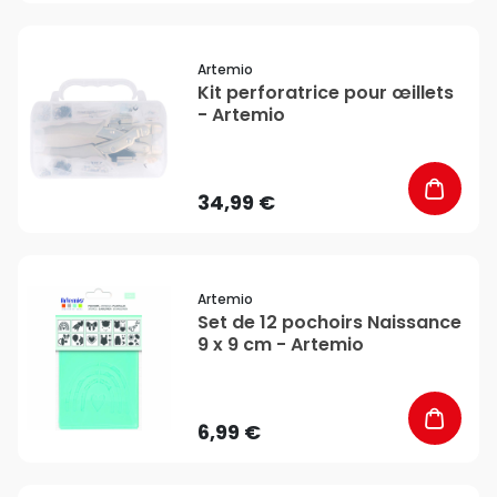
favorite_border
Artemio
Kit perforatrice pour œillets
- Artemio
34,99 €
favorite_border
Artemio
Set de 12 pochoirs Naissance
9 x 9 cm - Artemio
6,99 €