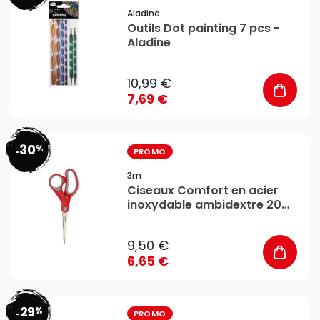
Aladine
Outils Dot painting 7 pcs -
Aladine
10,99 €
7,69 €
30
%
favorite_border
-
PROMO
3m
Ciseaux Comfort en acier
inoxydable ambidextre 20
cm - 3M
9,50 €
6,65 €
29
%
favorite_border
-
PROMO