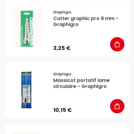
favorite_border
Graphigro
Cutter graphic pro 9 mm -
Graphigro
3,25 €
favorite_border
Graphigro
Massicot portatif lame
circulaire - Graphigro
10,15 €
favorite_border