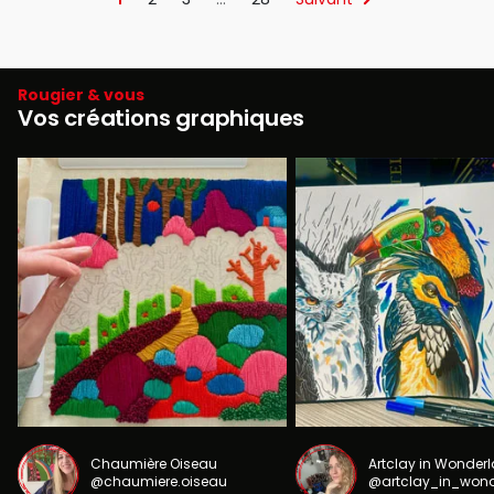
Rougier & vous
Vos créations graphiques
Chaumière Oiseau
Artclay in Wonder
@chaumiere.oiseau
@artclay_in_won