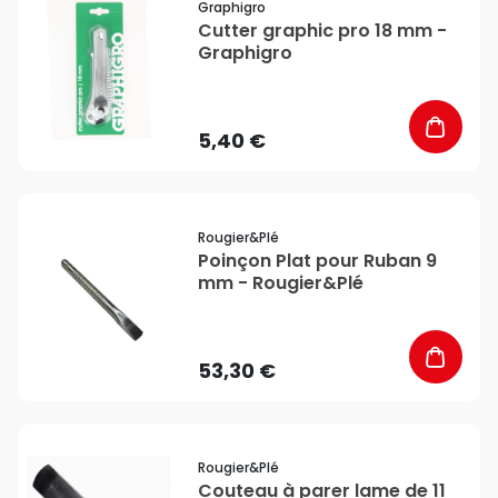
Graphigro
Cutter graphic pro 18 mm -
Graphigro
5,40 €
favorite_border
Rougier&plé
Poinçon Plat pour Ruban 9
mm - Rougier&Plé
53,30 €
favorite_border
Rougier&plé
Couteau à parer lame de 11