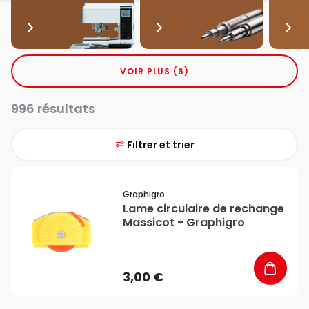
VOIR PLUS (6)
996 résultats
Filtrer et trier
favorite_border
Graphigro
Lame circulaire de rechange
Massicot - Graphigro
3,00 €