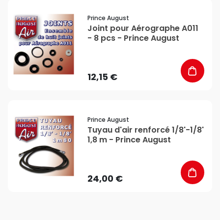
favorite_border
Prince August
Joint pour Aérographe A011
- 8 pcs - Prince August
12,15 €
favorite_border
Prince August
Tuyau d'air renforcé 1/8'-1/8'
1,8 m - Prince August
24,00 €