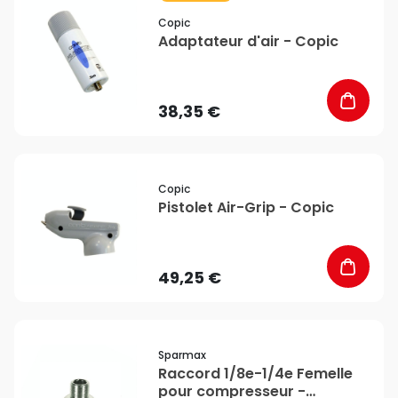
Copic
Adaptateur d'air - Copic
38,35 €
favorite_border
Copic
Pistolet Air-Grip - Copic
49,25 €
favorite_border
Sparmax
Raccord 1/8e-1/4e Femelle
pour compresseur -