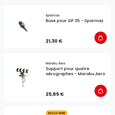
favorite_border
Sparmax
Buse pour GP 35 - Sparmax
21,30 €
favorite_border
Marabu Aero
Support pour quatre
aérographes - Marabu Aero
25,85 €
favorite_border
EXCLU WEB