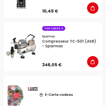
10,45 €
favorite_border
TOP VENTE
Sparmax
Compresseur TC-501 (ASR)
- Sparmax
346,05 €
E-Carte cadeau