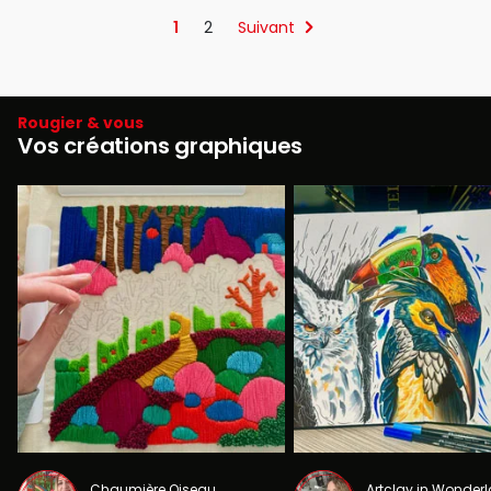
1
2
Suivant
Rougier & vous
Vos créations graphiques
Chaumière Oiseau
Artclay in Wonder