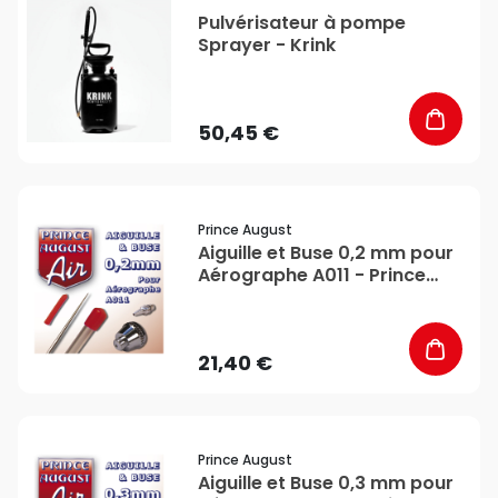
favorite_border
Pulvérisateur à pompe
Sprayer - Krink
50,45 €
favorite_border
Prince August
Aiguille et Buse 0,2 mm pour
Aérographe A011 - Prince
August
21,40 €
favorite_border
Prince August
Aiguille et Buse 0,3 mm pour