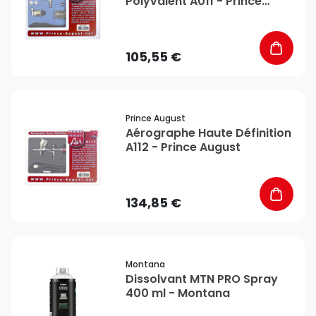
Polyvalent A011 - Prince
August
105,55 €
favorite_border
Prince August
Aérographe Haute Définition
A112 - Prince August
134,85 €
favorite_border
Montana
Dissolvant MTN PRO Spray
400 ml - Montana