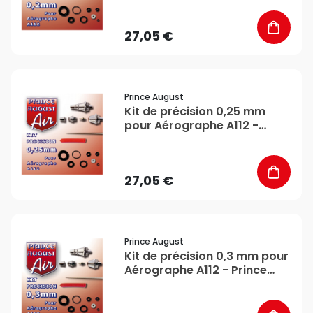
27,05 €
favorite_border
Prince August
Kit de précision 0,25 mm
pour Aérographe A112 -
Prince August
27,05 €
favorite_border
Prince August
Kit de précision 0,3 mm pour
Aérographe A112 - Prince
August