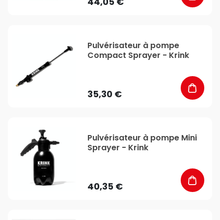
44,05 €
favorite_border
Pulvérisateur à pompe
Compact Sprayer - Krink
35,30 €
favorite_border
Pulvérisateur à pompe Mini
Sprayer - Krink
40,35 €