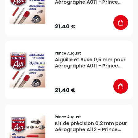
Aérographe A011 - Prince
August
21,40 €
favorite_border
Prince August
Aiguille et Buse 0,5 mm pour
Aérographe A011 - Prince
August
21,40 €
favorite_border
Prince August
Kit de précision 0,2 mm pour
Aérographe A112 - Prince
August