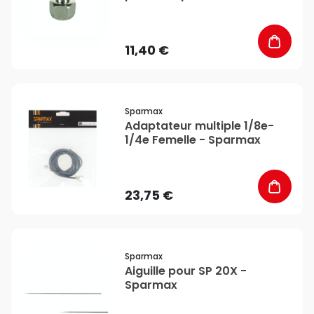
Sparmax
11,40 €
favorite_border
Sparmax
Adaptateur multiple 1/8e-
1/4e Femelle - Sparmax
23,75 €
favorite_border
Sparmax
Aiguille pour SP 20X -
Sparmax