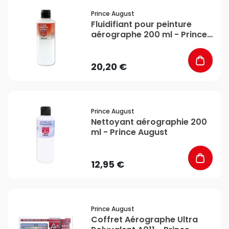
favorite_border
Prince August
Fluidifiant pour peinture
aérographe 200 ml - Prince
August
20,20 €
favorite_border
Prince August
Nettoyant aérographie 200
ml - Prince August
12,95 €
favorite_border
Prince August
Coffret Aérographe Ultra