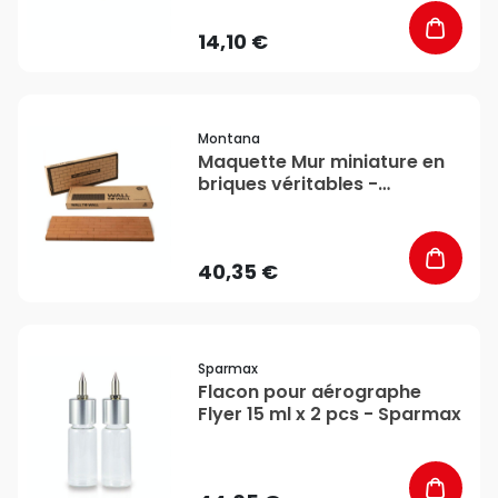
14,10 €
favorite_border
Montana
Maquette Mur miniature en
briques véritables -
Montana
40,35 €
favorite_border
Sparmax
Flacon pour aérographe
Flyer 15 ml x 2 pcs - Sparmax