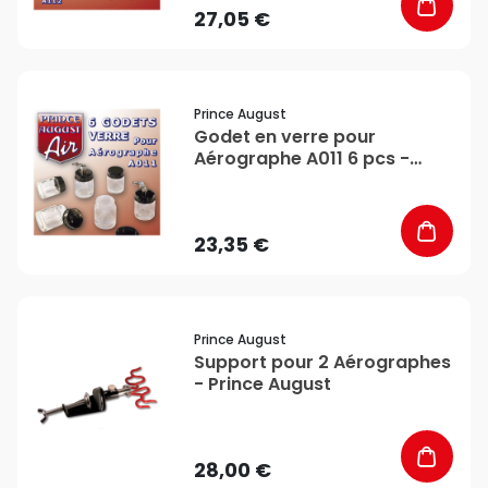
27,05 €
favorite_border
Prince August
Godet en verre pour
Aérographe A011 6 pcs -
Prince August
23,35 €
favorite_border
Prince August
Support pour 2 Aérographes
- Prince August
28,00 €