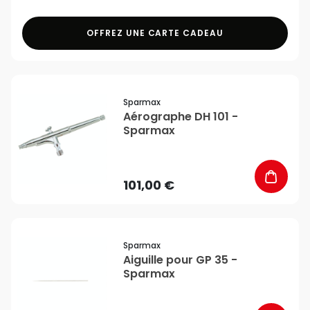
OFFREZ UNE CARTE CADEAU
favorite_border
Sparmax
Aérographe DH 101 -
Sparmax
101,00 €
favorite_border
Sparmax
Aiguille pour GP 35 -
Sparmax