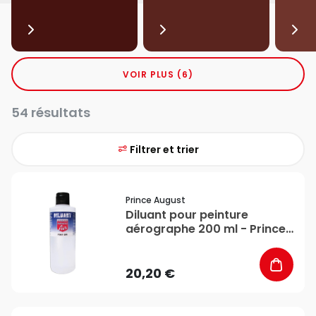
VOIR PLUS (6)
54 résultats
Filtrer et trier
favorite_border
Prince August
Diluant pour peinture
aérographe 200 ml - Prince
August
20,20 €