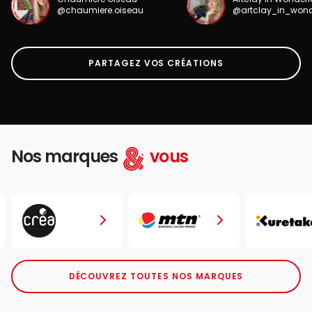
@chaumiere.oiseau
@artclay_in_won
PARTAGEZ VOS CRÉATIONS
Nos marques
vous
DÉCOUVREZ TOUTES NOS MARQUES