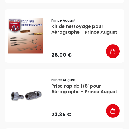
favorite_border
Prince August
Kit de nettoyage pour
Aérographe - Prince August
28,00 €
favorite_border
Prince August
Prise rapide 1/8' pour
Aérographe - Prince August
23,35 €