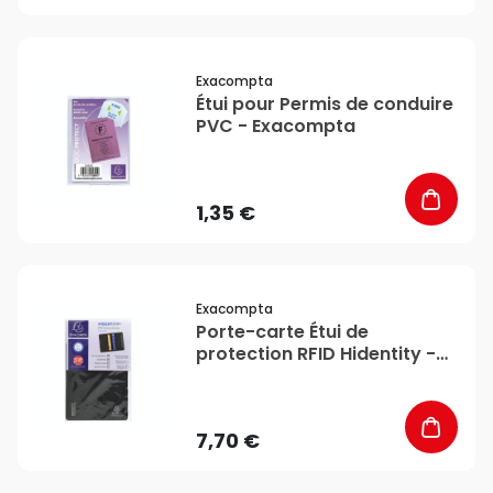
favorite_border
Exacompta
Étui pour Permis de conduire
PVC - Exacompta
1,35 €
favorite_border
Exacompta
Porte-carte Étui de
protection RFID Hidentity -
Exacompta
7,70 €