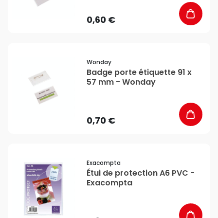
0,60 €
favorite_border
Wonday
Badge porte étiquette 91 x
57 mm - Wonday
0,70 €
favorite_border
Exacompta
Étui de protection A6 PVC -
Exacompta