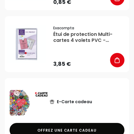
0,85 €
favorite_border
Exacompta
Étui de protection Multi-
cartes 4 volets PVC -
Exacompta
3,85 €
E-Carte cadeau
OFFREZ UNE CARTE CADEAU