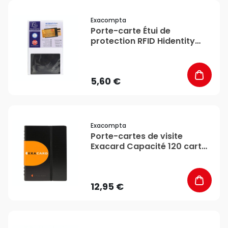
favorite_border
Exacompta
Porte-carte Étui de
protection RFID Hidentity
duo - Exacompta
5,60 €
favorite_border
Exacompta
Porte-cartes de visite
Exacard Capacité 120 cartes
20 x 14,5 cm - Exacompta
12,95 €
favorite_border