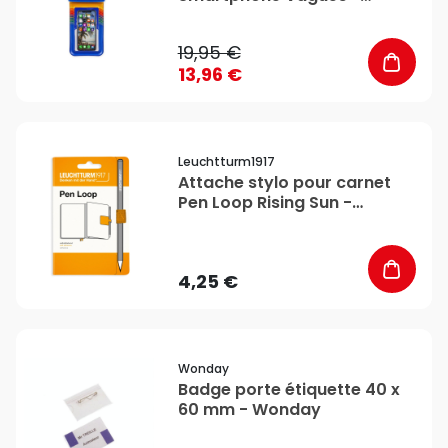
Legami
19,95 €
13,96 €
favorite_border
Leuchtturm1917
Attache stylo pour carnet
Pen Loop Rising Sun -
Leuchtturm1917
4,25 €
favorite_border
Wonday
Badge porte étiquette 40 x
60 mm - Wonday