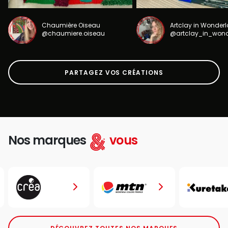
Chaumière Oiseau
Artclay in Wonder
@chaumiere.oiseau
@artclay_in_won
PARTAGEZ VOS CRÉATIONS
Nos marques
vous