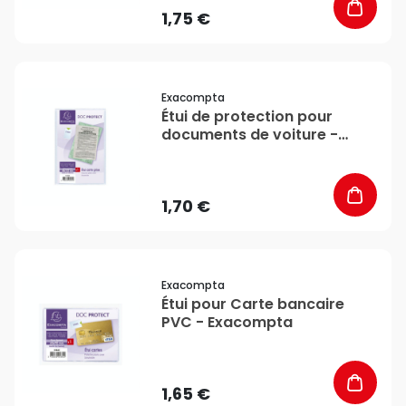
1,75 €
favorite_border
Exacompta
Étui de protection pour
documents de voiture -
Exacompta
1,70 €
favorite_border
Exacompta
Étui pour Carte bancaire
PVC - Exacompta
1,65 €