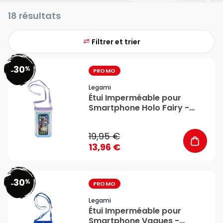
18 résultats
Filtrer et trier
30
%
favorite_border
-
PROMO
Legami
Étui Imperméable pour
Smartphone Holo Fairy -
Legami
19,95 €
13,96 €
30
%
favorite_border
-
PROMO
Legami
Étui Imperméable pour
Smartphone Vagues -