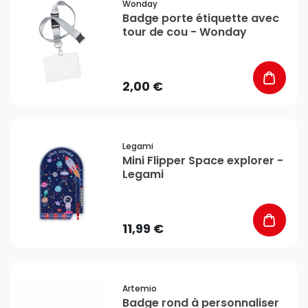
Wonday
Badge porte étiquette avec
tour de cou - Wonday
2,00 €
favorite_border
Legami
Mini Flipper Space explorer -
Legami
11,99 €
favorite_border
Artemio
Badge rond à personnaliser