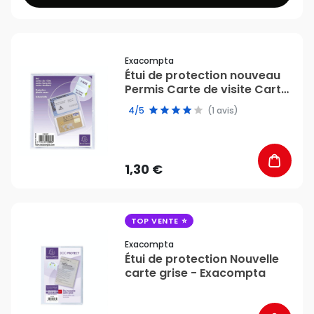
favorite_border
Exacompta
Étui de protection nouveau
Permis Carte de visite Carte
crédit PVC - Exacompta
4/5
(1 avis)
1,30 €
favorite_border
TOP VENTE
Exacompta
Étui de protection Nouvelle
carte grise - Exacompta