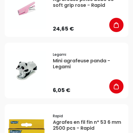
soft grip rose - Rapid
24,65 €
favorite_border
Legami
Mini agrafeuse panda -
Legami
6,05 €
favorite_border
Rapid
Agrafes en fil fin n° 53 6 mm
2500 pcs - Rapid