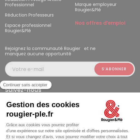
Marque employeur
Professionnel
Rougier&Plé
Réduction Professeurs
Nos offres d’emploi
Espace professionnel
Rougier&Plé
Rejoignez la communauté Rougier et ne
manquez aucune opportunité
Votre e-mail
Suivez-nous
Rougier et Plé 2024 Copyright
ouvert à 09:30