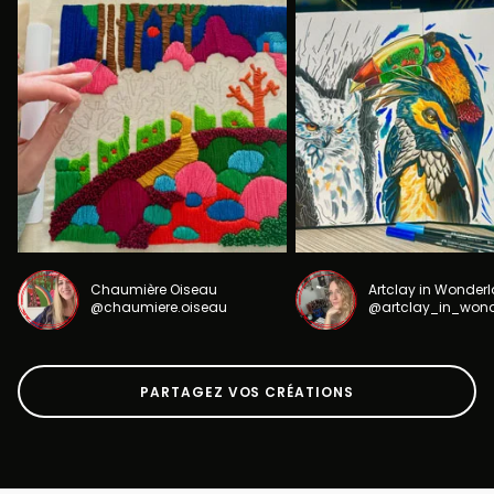
Chaumière Oiseau
Artclay in Wonder
@chaumiere.oiseau
@artclay_in_won
PARTAGEZ VOS CRÉATIONS