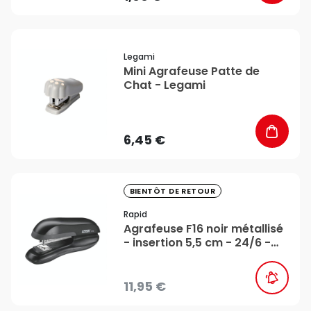
favorite_border
Legami
Mini Agrafeuse Patte de
Chat - Legami
6,45 €
favorite_border
BIENTÔT DE RETOUR
Rapid
Agrafeuse F16 noir métallisé
- insertion 5,5 cm - 24/6 -
Rapid
11,95 €