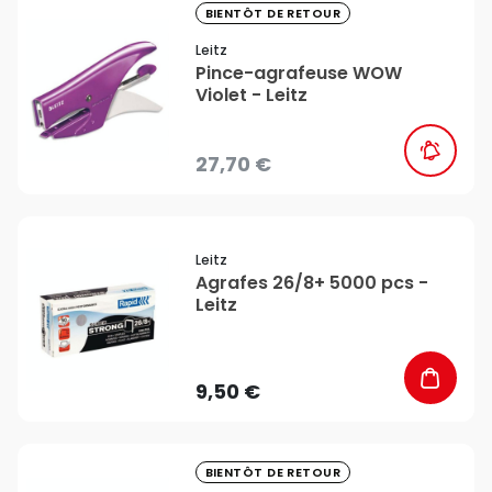
favorite_border
BIENTÔT DE RETOUR
Leitz
Pince-agrafeuse WOW
Violet - Leitz
27,70 €
favorite_border
Leitz
Agrafes 26/8+ 5000 pcs -
Leitz
9,50 €
favorite_border
BIENTÔT DE RETOUR