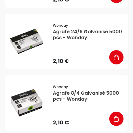
favorite_border
Wonday
Agrafe 24/6 Galvanisé 5000
pcs - Wonday
2,10 €
favorite_border
Wonday
Agrafe 8/4 Galvanisé 5000
pcs - Wonday
2,10 €