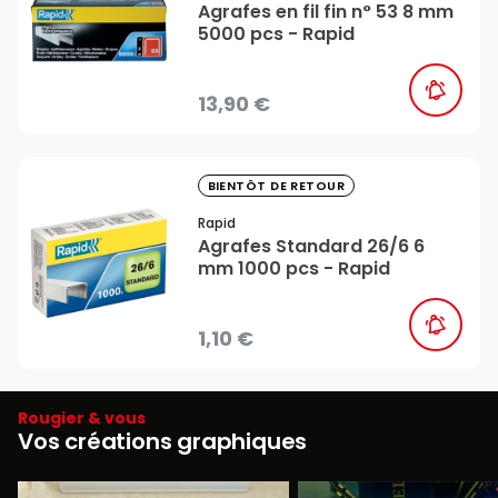
Agrafes en fil fin n° 53 8 mm
5000 pcs - Rapid
13,90 €
favorite_border
BIENTÔT DE RETOUR
Rapid
Agrafes Standard 26/6 6
mm 1000 pcs - Rapid
1,10 €
Rougier & vous
Vos créations graphiques