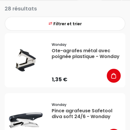
28 résultats
Filtrer et trier
favorite_border
Wonday
Ote-agrafes métal avec
poignée plastique - Wonday
1,35 €
favorite_border
Wonday
Pince agrafeuse Safetool
diva soft 24/6 - Wonday