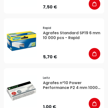
7,50 €
favorite_border
Rapid
Agrafes Standard SP19 6 mm
10 000 pcs - Rapid
5,70 €
favorite_border
Leitz
Agrafes n°10 Power
Performance P2 4 mm 1000
pcs - Leitz
1,00 €