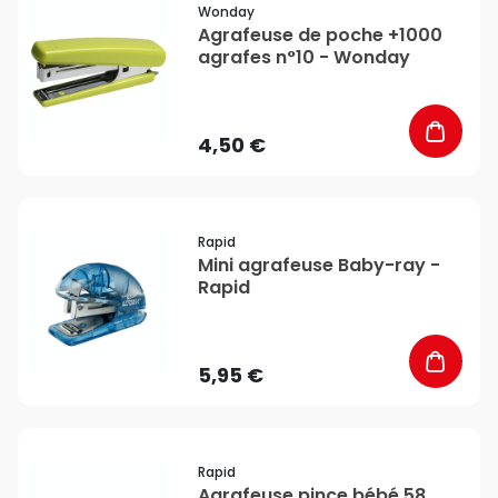
Wonday
Agrafeuse de poche +1000
agrafes n°10 - Wonday
4,50 €
favorite_border
Rapid
Mini agrafeuse Baby-ray -
Rapid
5,95 €
favorite_border
Rapid
Agrafeuse pince bébé 58