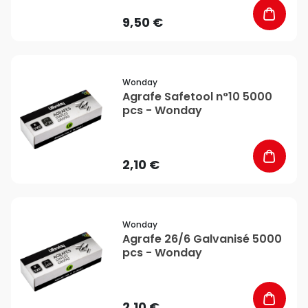
9,50 €
favorite_border
Wonday
Agrafe Safetool n°10 5000
pcs - Wonday
2,10 €
favorite_border
Wonday
Agrafe 26/6 Galvanisé 5000
pcs - Wonday
2,10 €