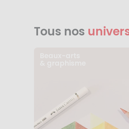
Tous nos
univer
Beaux-arts
& graphisme