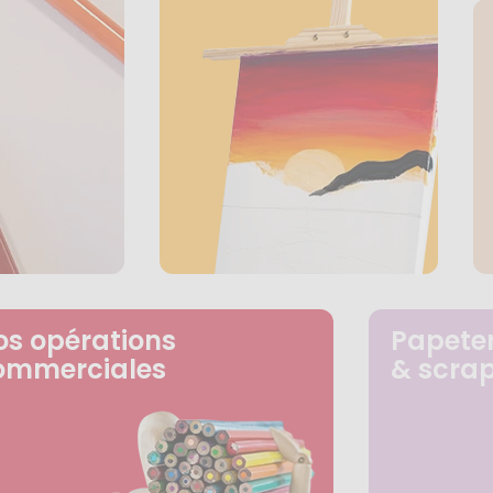
os opérations
Papeter
ommerciales
& scra