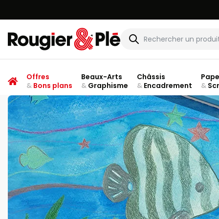
Rougier & Plé
Offres
Beaux-Arts
Châssis
Pape
&
Bons plans
&
Graphisme
&
Encadrement
&
Sc