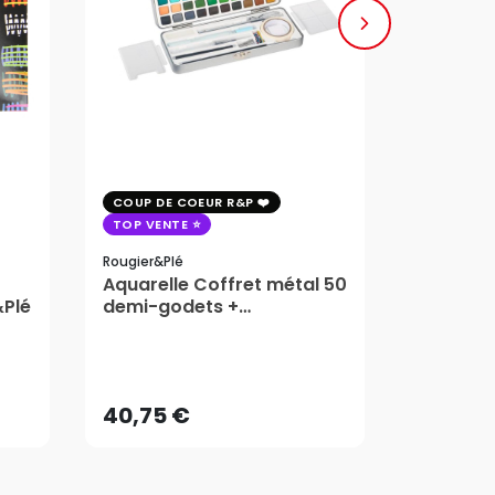
COUP DE COEUR R&P
COUP DE 
TOP VENTE
TOP VENT
Rougier&plé
Milan
Aquarelle Coffret métal 50
Plaque 
&Plé
demi-godets +
Block Vi
accessoires - Rougier&Plé
1,99
5 Formats
Dès
40,75 €
AJOUTER AU PANIER
40,75 €
1,99
Dès