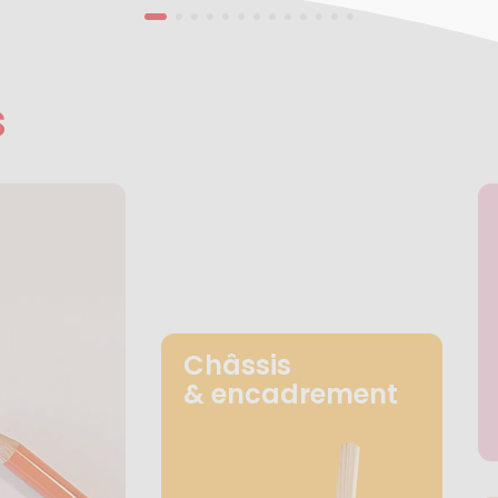
s
Châssis
& encadrement