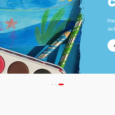
Pa
act