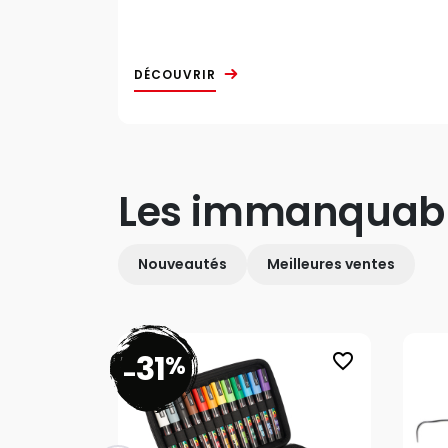
DÉCOUVRIR
Les immanquab
Nouveautés
Meilleures ventes
31
%
favorite_border
-