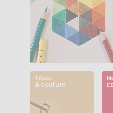
Tricot
N
& couture
c