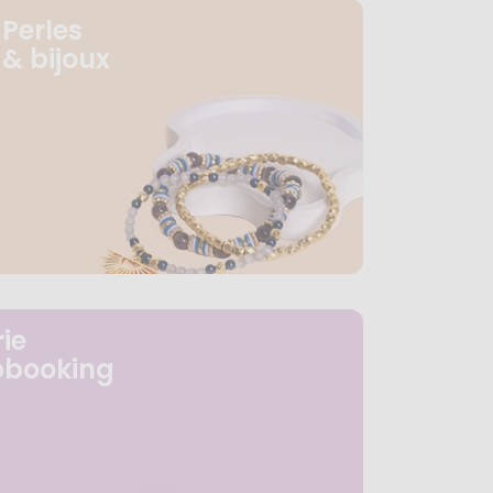
Perles
& bijoux
ie
pbooking