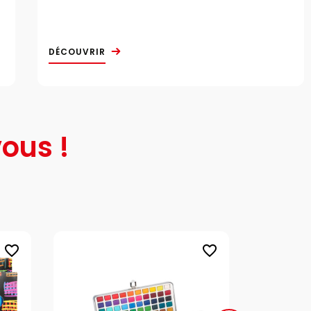
DÉCOUVRIR
ous !
favorite_border
favorite_border