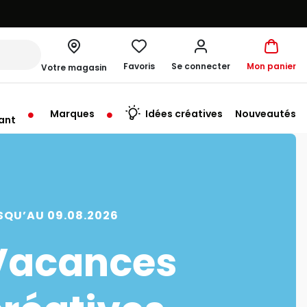
Favoris
Se connecter
Mon panier
Votre magasin
Marques
Idées créatives
Nouveautés
ant
me à 19:00
SQU’AU 09.08.2026
Vacances