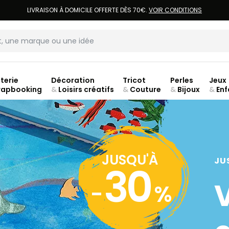
LIVRAISON À DOMICILE OFFERTE DÈS 70€.
VOIR CONDITIONS
terie
Décoration
Tricot
Perles
Jeux
rapbooking
&
Loisirs créatifs
&
Couture
&
Bijoux
&
Enf
Fer
JUSQU'À
JU
30
-
%