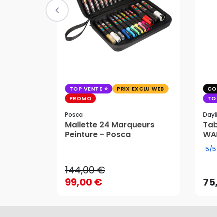
TOP VENTE
PRIX EXCLU WEB
CO
PROMO
TO
Posca
Dayl
Mallette 24 Marqueurs
Tab
144,00 €
Peinture - Posca
WAF
99,00 €
75
5/5
144,00 €
99,00 €
75