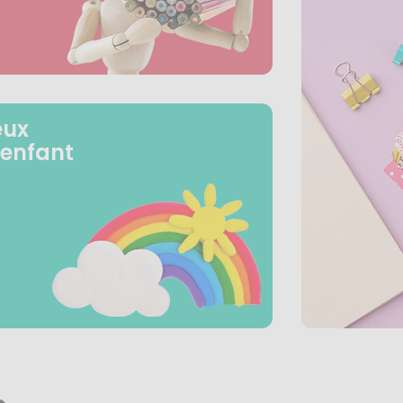
eux
 enfant