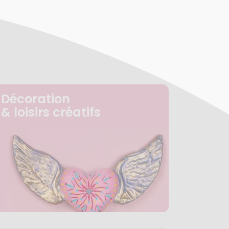
Décoration
& loisirs créatifs