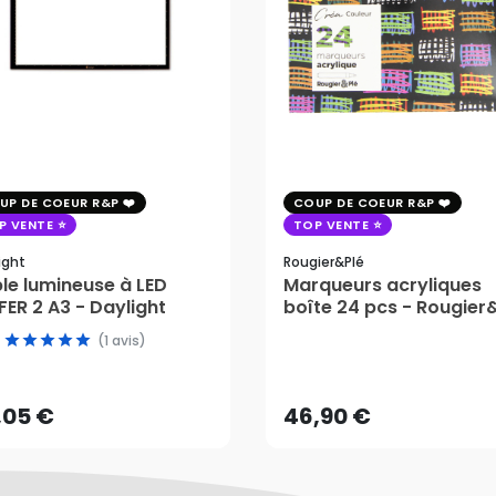
UP DE COEUR R&P
COUP DE COEUR R&P
P VENTE
TOP VENTE
ight
Rougier&plé
le lumineuse à LED
Marqueurs acryliques
ER 2 A3 - Daylight
boîte 24 pcs - Rougier
,05 €
(1 avis)
46,90 €
AJOUTER AU PANIER
,05 €
46,90 €