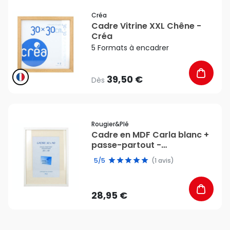
favorite_border
Créa
Cadre Vitrine XXL Chêne -
Créa
5 Formats à encadrer
39,50 €
Dès
favorite_border
Rougier&plé
Cadre en MDF Carla blanc +
passe-partout -
Rougier&Plé
5/5
(1 avis)
28,95 €