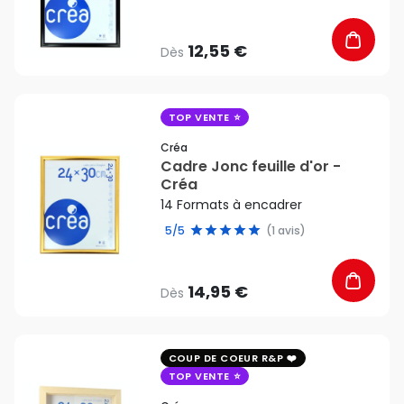
12,55 €
Dès
favorite_border
TOP VENTE
Créa
Cadre Jonc feuille d'or -
Créa
14 Formats à encadrer
5/5
(1 avis)
14,95 €
Dès
favorite_border
COUP DE COEUR R&P
TOP VENTE