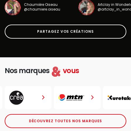
Chaumière Oiseau
Artclay in Wonder
@chaumiere.oiseau
@artclay_in_won
PARTAGEZ VOS CRÉATIONS
Nos marques
vous
DÉCOUVREZ TOUTES NOS MARQUES