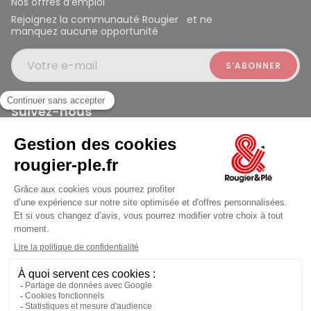
Nos offres d’emploi
Rejoignez la communauté Rougier et ne
manquez aucune opportunité
Votre e-mail
Suivez-nous
Rougier et Plé 2024 Copyright
ouvert à 10:00
Mentions légales
Conditions générales des ventes
Données personnelles