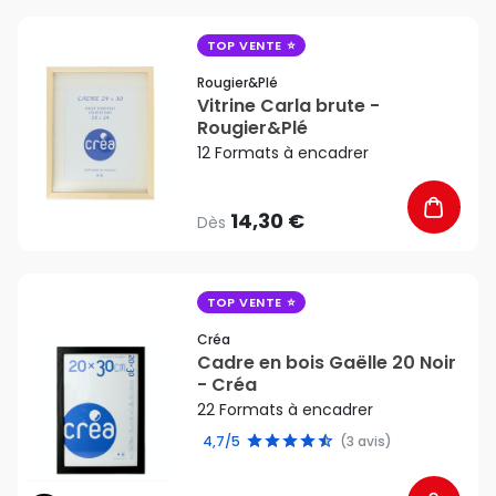
favorite_border
TOP VENTE
Rougier&plé
Vitrine Carla brute -
Rougier&Plé
12 Formats à encadrer
14,30 €
Dès
favorite_border
TOP VENTE
Créa
Cadre en bois Gaëlle 20 Noir
- Créa
22 Formats à encadrer
4,7/5
(3 avis)