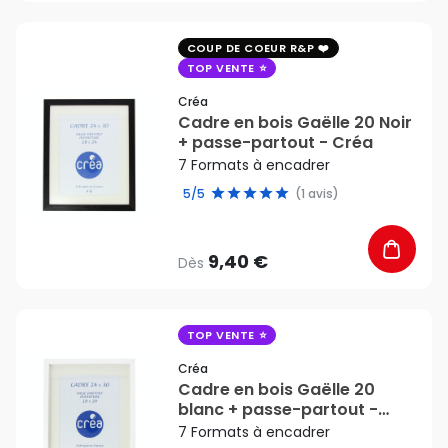
favorite_border
COUP DE COEUR R&P
TOP VENTE
Créa
Cadre en bois Gaëlle 20 Noir
+ passe-partout - Créa
7 Formats à encadrer
5/5
(1 avis)
9,40 €
Dès
favorite_border
TOP VENTE
Créa
Cadre en bois Gaëlle 20
blanc + passe-partout -
Créa
7 Formats à encadrer