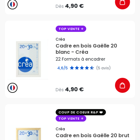
4,90 €
Dès
favorite_border
TOP VENTE
Créa
Cadre en bois Gaëlle 20
blanc - Créa
22 Formats à encadrer
4,6/5
(5 avis)
4,90 €
Dès
favorite_border
COUP DE COEUR R&P
TOP VENTE
Créa
Cadre en bois Gaëlle 20 brut