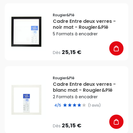
favorite_border
Rougier&plé
Cadre Entre deux verres -
noir mat - Rougier&Plé
5 Formats à encadrer
25,15 €
Dès
favorite_border
Rougier&plé
Cadre Entre deux verres -
blanc mat - Rougier&Plé
2 Formats à encadrer
4/5
(1 avis)
25,15 €
Dès