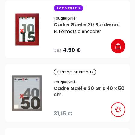
favorite_border
TOP VENTE
Rougier&plé
Cadre Gaëlle 20 Bordeaux
14 Formats à encadrer
4,90 €
Dès
favorite_border
BIENTÔT DE RETOUR
Rougier&plé
Cadre Gaëlle 30 Gris 40 x 50
cm
31,15 €