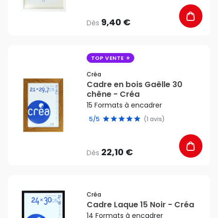
9,40 €
Dès
favorite_border
TOP VENTE
Créa
Cadre en bois Gaëlle 30
chêne - Créa
15 Formats à encadrer
5/5
(1 avis)
22,10 €
Dès
favorite_border
Créa
Cadre Laque 15 Noir - Créa
14 Formats à encadrer