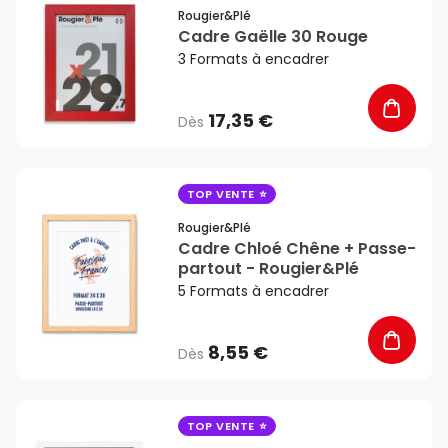
favorite_border
Rougier&plé
Cadre Gaëlle 30 Rouge
3 Formats à encadrer
17,35 €
Dès
favorite_border
TOP VENTE
Rougier&plé
Cadre Chloé Chêne + Passe-
partout - Rougier&Plé
5 Formats à encadrer
8,55 €
Dès
favorite_border
TOP VENTE