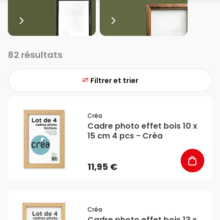
82 résultats
Filtrer et trier
favorite_border
Créa
Cadre photo effet bois 10 x
15 cm 4 pcs - Créa
11,95 €
favorite_border
Créa
Cadre photo effet bois 13 x