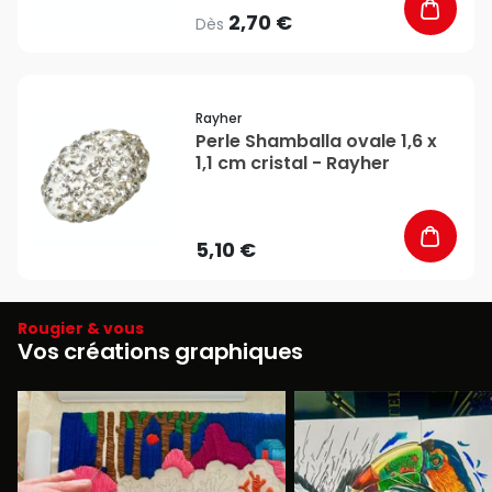
2,70 €
Dès
favorite_border
Rayher
Perle Shamballa ovale 1,6 x
1,1 cm cristal - Rayher
5,10 €
Rougier & vous
Vos créations graphiques