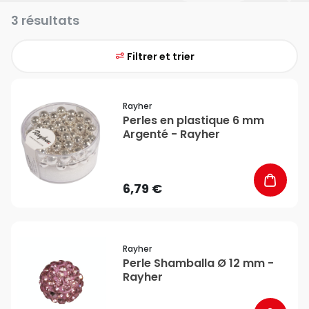
3 résultats
Filtrer et trier
favorite_border
Rayher
Perles en plastique 6 mm
Argenté - Rayher
6,79 €
favorite_border
Rayher
Perle Shamballa Ø 12 mm -
Rayher