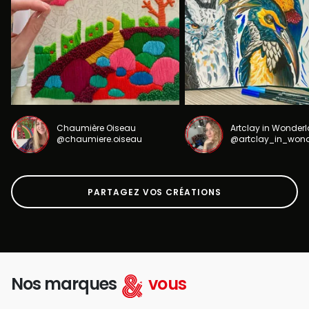
Chaumière Oiseau
Artclay in Wonder
@chaumiere.oiseau
@artclay_in_won
PARTAGEZ VOS CRÉATIONS
Nos marques
vous