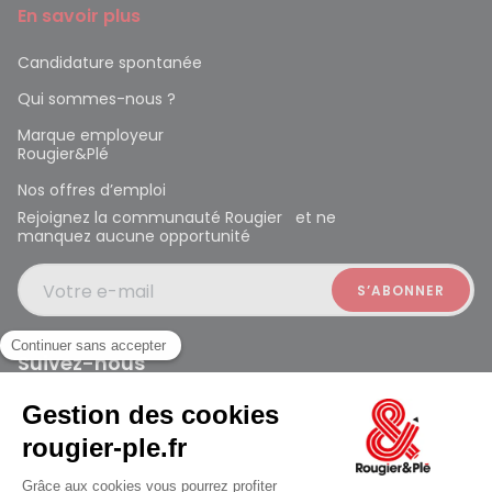
En savoir plus
Candidature spontanée
Qui sommes-nous ?
Marque employeur
Rougier&Plé
Nos offres d’emploi
Rejoignez la communauté Rougier et ne
manquez aucune opportunité
Votre e-mail
Suivez-nous
Rougier et Plé 2024 Copyright
Ferme à 19:00