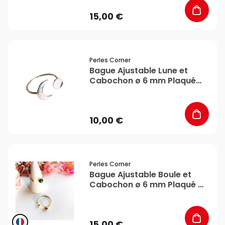
15,00 €
favorite_border
Perles Corner
Bague Ajustable Lune et
Cabochon ø 6 mm Plaqué
Argent 925 - Perles Corner
10,00 €
favorite_border
Perles Corner
Bague Ajustable Boule et
Cabochon ø 6 mm Plaqué Or
24K - Perles Corner
15,00 €