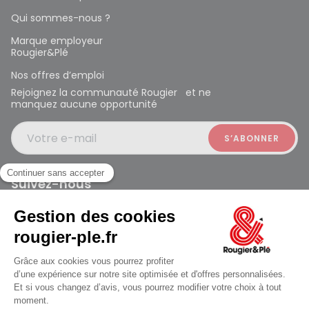
Qui sommes-nous ?
Marque employeur
Rougier&Plé
Nos offres d’emploi
Rejoignez la communauté Rougier et ne
manquez aucune opportunité
Votre e-mail
Suivez-nous
Rougier et Plé 2024 Copyright
ouvert à 10:00