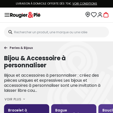
LIVRAISON À DOMICILE OFFERTE DÈS 70€.
VOIR CONDITIONS
Perles & Bijoux
Bijou & Accessoire à
personnaliser
Bijoux et accessoires à personnaliser : créez des
pièces uniques et expressives Les bijoux et
accessoires à personnaliser sont une invitation à
laisser libre cou...
VOIR PLUS
Bracelet à
Bague
Boucl