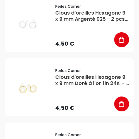
favorite_border
Perles Corner
Clous d'oreilles Hexagone 9
x 9 mm Argenté 925 - 2 pcs -
Perles Corner
4,50 €
favorite_border
Perles Corner
Clous d'oreilles Hexagone 9
x 9 mm Doré à l'or fin 24K - 2
pcs - Perles Corner
4,50 €
favorite_border
Perles Corner