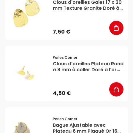
Clous d'oreilles Galet 17 x 20
mm Texture Granite Doré à
l'or fin 24K - 2 pcs - Perles
Corner
7,50 €
favorite_border
Perles Corner
Clous d'oreilles Plateau Rond
ø 8 mm à coller Doré à l'or
fin 24K - 4 pcs - Perles
Corner
4,50 €
favorite_border
Perles Corner
Bague Ajustable avec
Plateau 6 mm Plaqué Or 16K