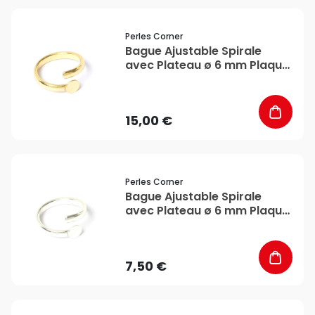
favorite_border
Perles Corner
Bague Ajustable Spirale
avec Plateau ø 6 mm Plaqué
Or 16K - Perles Corner
15,00 €
favorite_border
Perles Corner
Bague Ajustable Spirale
avec Plateau ø 6 mm Plaqué
Argent 925 - Perles Corner
7,50 €