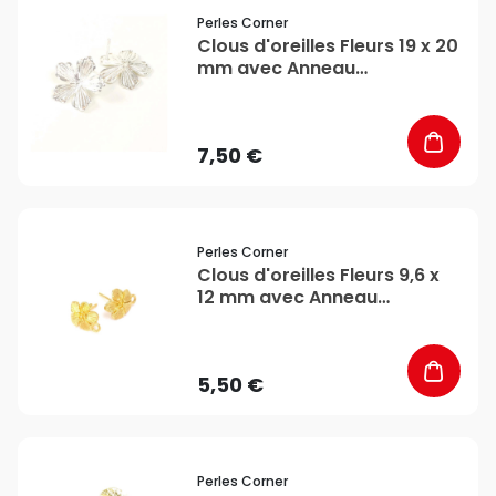
favorite_border
Perles Corner
Clous d'oreilles Fleurs 19 x 20
mm avec Anneau
d'accroche Argenté 925 - 2
pcs - Perles Corner
7,50 €
favorite_border
Perles Corner
Clous d'oreilles Fleurs 9,6 x
12 mm avec Anneau
d'accroche Doré à l'or fin
24K - 2 pcs - Perles Corner
5,50 €
favorite_border
Perles Corner