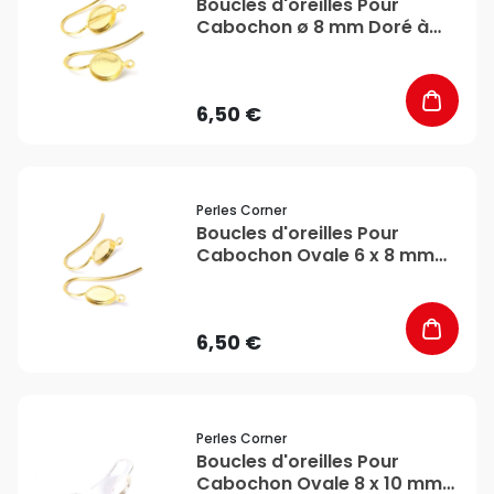
Boucles d'oreilles Pour
Cabochon ø 8 mm Doré à
l'or fin 24K - 2 pcs - Perles
Corner
6,50 €
favorite_border
Perles Corner
Boucles d'oreilles Pour
Cabochon Ovale 6 x 8 mm
Doré à l'or fin 24K - 2 pcs -
Perles Corner
6,50 €
favorite_border
Perles Corner
Boucles d'oreilles Pour
Cabochon Ovale 8 x 10 mm