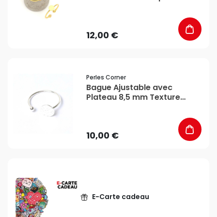
- Perles Corner
12,00 €
favorite_border
Perles Corner
Bague Ajustable avec
Plateau 8,5 mm Texture
Ardoise Plaqué Argent 925 -
Perles Corner
10,00 €
E-Carte cadeau