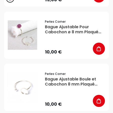
favorite_border
Perles Corner
Bague Ajustable Pour
Cabochon ø 8 mm Plaqué
Argent - Perles Corner
10,00 €
favorite_border
Perles Corner
Bague Ajustable Boule et
Cabochon 8 mm Plaqué
Argent 925 - Perles Corner
10,00 €