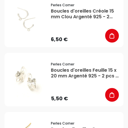
favorite_border
Perles Corner
Boucles d'oreilles Créole 15
mm Clou Argenté 925 - 2
pcs - Perles Corner
6,50 €
favorite_border
Perles Corner
Boucles d'oreilles Feuille 15 x
20 mm Argenté 925 - 2 pcs -
Perles Corner
5,50 €
favorite_border
Perles Corner