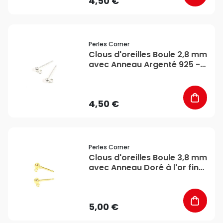
4,50 €
favorite_border
Perles Corner
Clous d'oreilles Boule 2,8 mm
avec Anneau Argenté 925 - 2
pcs - Perles Corner
4,50 €
favorite_border
Perles Corner
Clous d'oreilles Boule 3,8 mm
avec Anneau Doré à l'or fin
24K - 2 pcs - Perles Corner
5,00 €