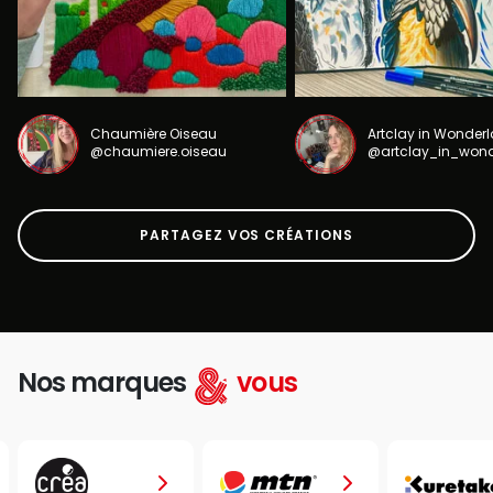
Chaumière Oiseau
Artclay in Wonder
@chaumiere.oiseau
@artclay_in_won
PARTAGEZ VOS CRÉATIONS
Nos marques
vous