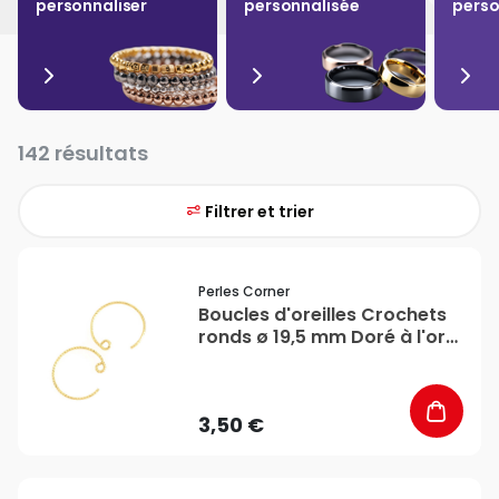
personnaliser
personnalisée
perso
142 résultats
Filtrer et trier
favorite_border
Perles Corner
Boucles d'oreilles Crochets
ronds ø 19,5 mm Doré à l'or
fin 24K - 2 pcs - Perles
Corner
3,50 €