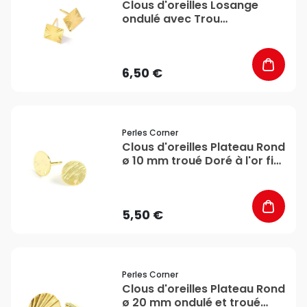
Clous d'oreilles Losange
ondulé avec Trou
d'accroche 9,5 x 9,5 mm
Doré à l'or fin 24K - 2 pcs -
Perles Corner
6,50 €
favorite_border
Perles Corner
Clous d'oreilles Plateau Rond
ø 10 mm troué Doré à l'or fin
24K - 2 pcs - Perles Corner
5,50 €
favorite_border
Perles Corner
Clous d'oreilles Plateau Rond
ø 20 mm ondulé et troué