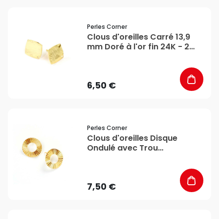
favorite_border
Perles Corner
Clous d'oreilles Carré 13,9
mm Doré à l'or fin 24K - 2
pcs - Perles Corner
6,50 €
favorite_border
Perles Corner
Clous d'oreilles Disque
Ondulé avec Trou
d'accroche 20 mm Doré à
l'or fin 24K - 2 pcs - Perles
Corner
7,50 €