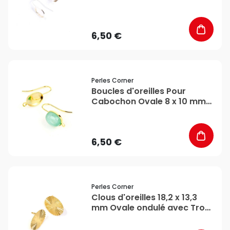
Argenté 925 - 2 pcs - Perles
Corner
6,50 €
favorite_border
Perles Corner
Boucles d'oreilles Pour
Cabochon Ovale 8 x 10 mm
Doré à l'or fin 24K - 2 pcs -
Perles Corner
6,50 €
favorite_border
Perles Corner
Clous d'oreilles 18,2 x 13,3
mm Ovale ondulé avec Trou
d'accroche Doré à l'or fin
24K - 2 pcs - Perles Corner