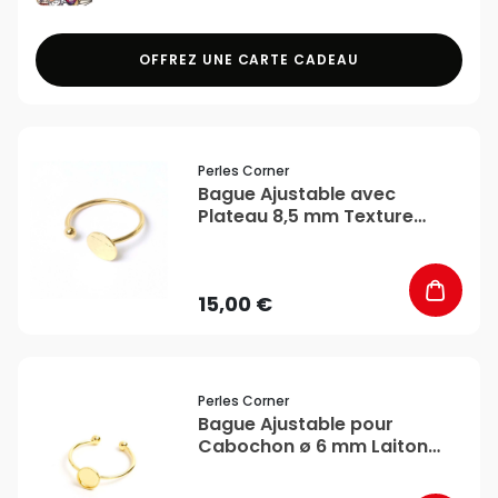
OFFREZ UNE CARTE CADEAU
favorite_border
Perles Corner
Bague Ajustable avec
Plateau 8,5 mm Texture
Ardoise Plaqué Or 16K -
Perles Corner
15,00 €
favorite_border
Perles Corner
Bague Ajustable pour
Cabochon ø 6 mm Laiton
Plaqué Or 16K - Perles
Corner