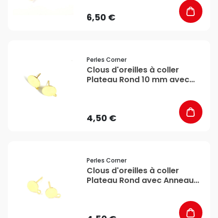
6,50 €
favorite_border
Perles Corner
Clous d'oreilles à coller
Plateau Rond 10 mm avec
Anneau Doré à l'or fin 24K -
2 pcs - Perles Corner
4,50 €
favorite_border
Perles Corner
Clous d'oreilles à coller
Plateau Rond avec Anneau
10 mm Doré à l'or fin 24K - 4
pcs - Perles Corner