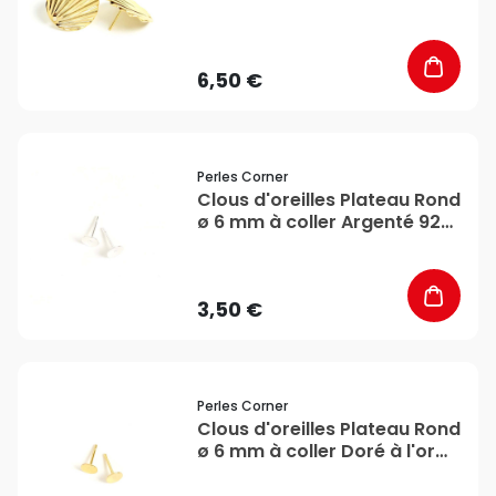
Doré à l'or fin 24K - 2 pcs -
Perles Corner
6,50 €
favorite_border
Perles Corner
Clous d'oreilles Plateau Rond
ø 6 mm à coller Argenté 925
- 4 pcs - Perles Corner
3,50 €
favorite_border
Perles Corner
Clous d'oreilles Plateau Rond
ø 6 mm à coller Doré à l'or
fin 24K - 4 pcs - Perles
Corner