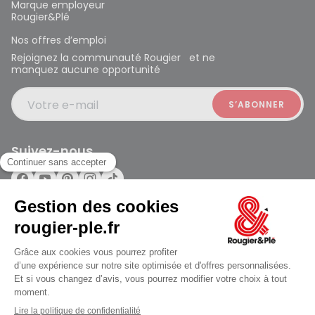
Marque employeur
Rougier&Plé
Nos offres d’emploi
Rejoignez la communauté Rougier et ne
manquez aucune opportunité
Votre e-mail
Suivez-nous
Rougier et Plé 2024 Copyright
Mentions légales
Conditions générales des ventes