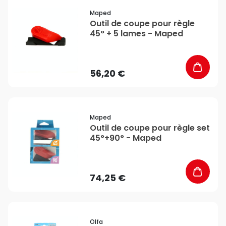
favorite_border
Maped
Outil de coupe pour règle
45° + 5 lames - Maped
56,20 €
favorite_border
Maped
Outil de coupe pour règle set
45°+90° - Maped
74,25 €
favorite_border
Olfa