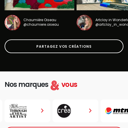
Chaumière Oiseau
Artclay in Wonder
@chaumiere.oiseau
@artclay_in_won
PARTAGEZ VOS CRÉATIONS
Nos marques
vous