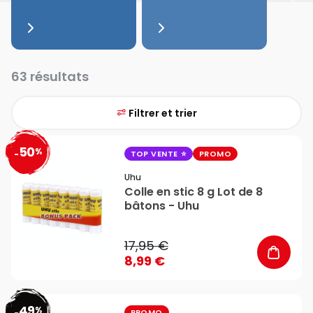
63 résultats
Filtrer et trier
50
%
favorite_border
-
TOP VENTE
PROMO
Uhu
Colle en stic 8 g Lot de 8
bâtons - Uhu
17,95 €
8,99 €
49
%
-
PROMO