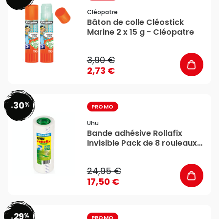
Cléopatre
Bâton de colle Cléostick
Marine 2 x 15 g - Cléopatre
3,90 €
2,73 €
30
%
favorite_border
-
PROMO
Uhu
Bande adhésive Rollafix
Invisible Pack de 8 rouleaux
30 m - Uhu
24,95 €
17,50 €
29
%
favorite_border
-
PROMO