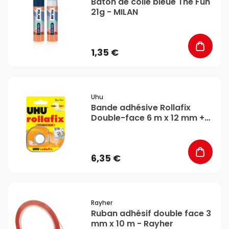
Bâton de colle bleue The Fun
21g - MILAN
1,35 €
favorite_border
Uhu
Bande adhésive Rollafix
Double-face 6 m x 12 mm +
dévidoir - Uhu
6,35 €
favorite_border
Rayher
Ruban adhésif double face 3
mm x 10 m - Rayher