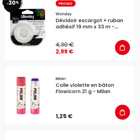
30
%
favorite_border
-
PROMO
Wonday
Dévidoir escargot + ruban
adhésif 19 mm x 33 m -
Wonday
4,30 €
2,99 €
favorite_border
Milan
Colle violette en bâton
Flowicorn 21 g - Milan
1,25 €