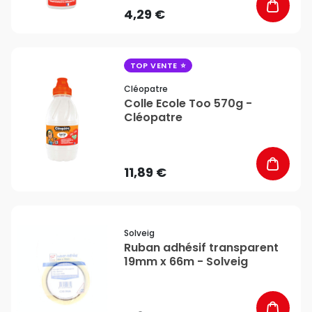
4,29 €
favorite_border
TOP VENTE
Cléopatre
Colle Ecole Too 570g -
Cléopatre
11,89 €
favorite_border
Solveig
Ruban adhésif transparent
19mm x 66m - Solveig