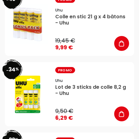
favorite_border
Uhu
Colle en stic 21 g x 4 bâtons
- Uhu
19,45 €
9,99 €
34
%
favorite_border
-
PROMO
Uhu
Lot de 3 sticks de colle 8,2 g
- Uhu
9,50 €
6,29 €