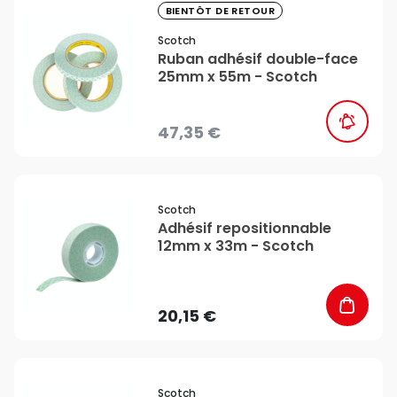
favorite_border
BIENTÔT DE RETOUR
Scotch
Ruban adhésif double-face
25mm x 55m - Scotch
47,35 €
favorite_border
Scotch
Adhésif repositionnable
12mm x 33m - Scotch
20,15 €
favorite_border
Scotch