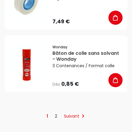
Scotch
7,49 €
favorite_border
Wonday
Bâton de colle sans solvant
- Wonday
3 Contenances / Format colle
0,85 €
Dès
1
2
Suivant