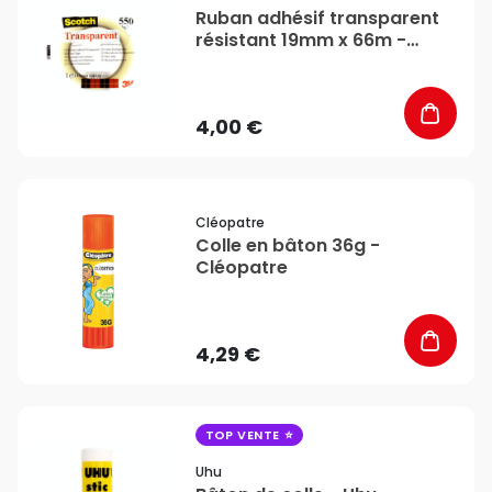
Ruban adhésif transparent
résistant 19mm x 66m -
Scotch
4,00 €
favorite_border
Cléopatre
Colle en bâton 36g -
Cléopatre
4,29 €
favorite_border
TOP VENTE
Uhu