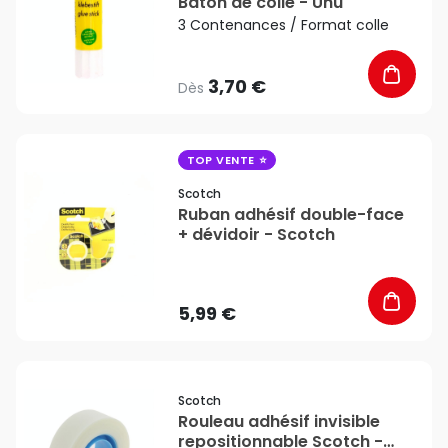
Bâton de colle - Uhu
3 Contenances / Format colle
3,70 €
Dès
favorite_border
TOP VENTE
Scotch
Ruban adhésif double-face
+ dévidoir - Scotch
5,99 €
favorite_border
Scotch
Rouleau adhésif invisible
repositionnable Scotch -