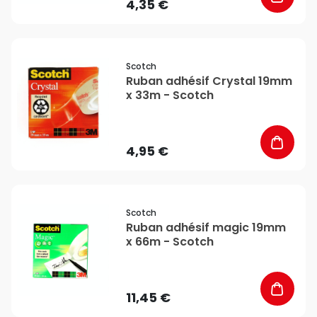
4,35 €
favorite_border
Scotch
Ruban adhésif Crystal 19mm
x 33m - Scotch
4,95 €
favorite_border
Scotch
Ruban adhésif magic 19mm
x 66m - Scotch
11,45 €