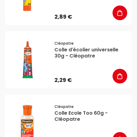
2,89 €
favorite_border
Cléopatre
Colle d'écolier universelle
30g - Cléopatre
2,29 €
favorite_border
Cléopatre
Colle Ecole Too 60g -
Cléopatre