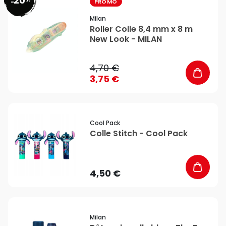
20
favorite_border
-
PROMO
Milan
Roller Colle 8,4 mm x 8 m
New Look - MILAN
4,70 €
3,75 €
favorite_border
Cool Pack
Colle Stitch - Cool Pack
4,50 €
favorite_border
Milan