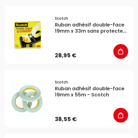
favorite_border
Scotch
Ruban adhésif double-face
19mm x 33m sans protecteur
- Scotch
28,95 €
favorite_border
Scotch
Ruban adhésif double-face
19mm x 55m - Scotch
38,55 €