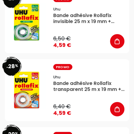
Uhu
Bande adhésive Rollafix
invisible 25 m x 19 mm +
dévidoir - Uhu
6,50 €
4,59 €
28
%
favorite_border
-
PROMO
Uhu
Bande adhésive Rollafix
transparent 25 m x 19 mm +
dévidoir - Uhu
6,40 €
4,59 €
%