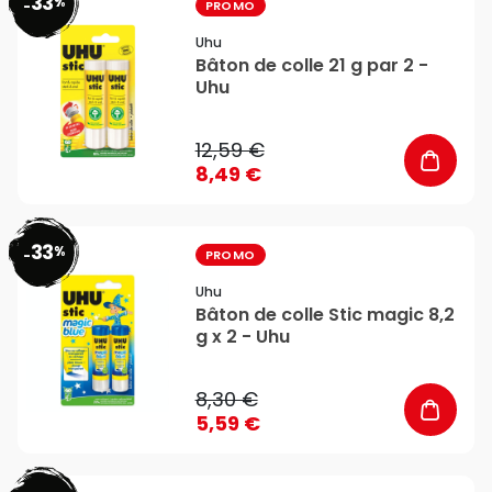
33
%
favorite_border
-
PROMO
Uhu
Bâton de colle 21 g par 2 -
Uhu
12,59 €
8,49 €
33
%
favorite_border
-
PROMO
Uhu
Bâton de colle Stic magic 8,2
g x 2 - Uhu
8,30 €
5,59 €