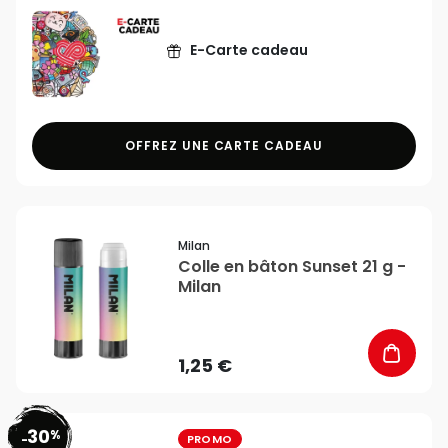
E-Carte cadeau
OFFREZ UNE CARTE CADEAU
favorite_border
Milan
Colle en bâton Sunset 21 g -
Milan
1,25 €
30
%
favorite_border
-
PROMO