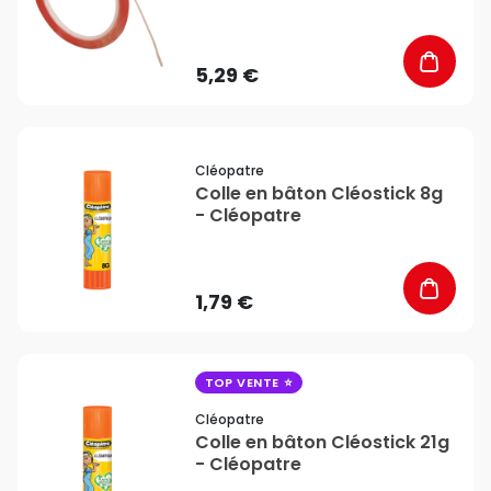
5,29 €
favorite_border
Cléopatre
Colle en bâton Cléostick 8g
- Cléopatre
1,79 €
favorite_border
TOP VENTE
Cléopatre
Colle en bâton Cléostick 21g
- Cléopatre