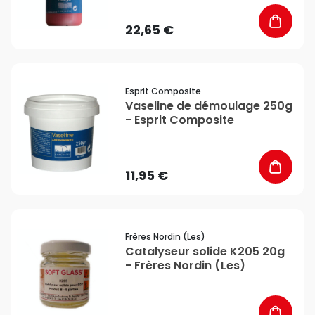
22,65 €
favorite_border
Esprit Composite
Vaseline de démoulage 250g
- Esprit Composite
11,95 €
favorite_border
Frères Nordin (les)
Catalyseur solide K205 20g
- Frères Nordin (Les)