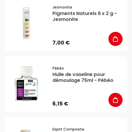
favorite_border
Jesmonite
Pigments Naturels 6 x 2 g -
Jesmonite
7,00 €
favorite_border
Pébéo
Huile de vaseline pour
démoulage 75ml - Pébéo
6,15 €
favorite_border
Esprit Composite