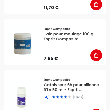
11,70 €
favorite_border
Esprit Composite
Talc pour moulage 100 g -
Esprit Composite
7,65 €
favorite_border
Esprit Composite
Catalyseur 6h pour silicone
RTV 50 ml - Esprit
Composite
4/5
(1 avis)