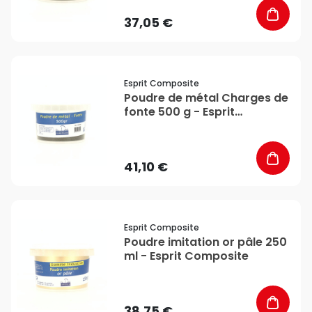
37,05 €
favorite_border
Esprit Composite
Poudre de métal Charges de
fonte 500 g - Esprit
Composite
41,10 €
favorite_border
Esprit Composite
Poudre imitation or pâle 250
ml - Esprit Composite
38,75 €