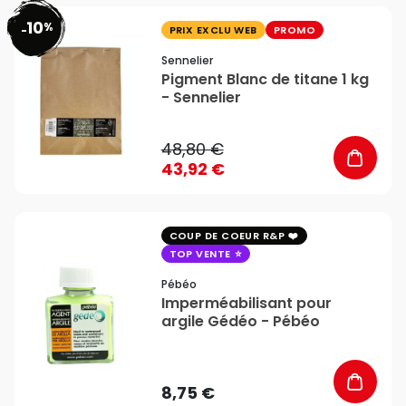
10
%
favorite_border
-
PRIX EXCLU WEB
PROMO
Sennelier
Pigment Blanc de titane 1 kg
- Sennelier
48,80 €
43,92 €
favorite_border
COUP DE COEUR R&P
TOP VENTE
Pébéo
Imperméabilisant pour
argile Gédéo - Pébéo
8,75 €