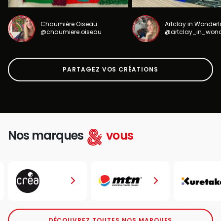
Chaumière Oiseau
Artclay in Wonder
@chaumiere.oiseau
@artclay_in_won
PARTAGEZ VOS CRÉATIONS
Nos marques
vous
DÉCOUVREZ TOUTES NOS MARQUES