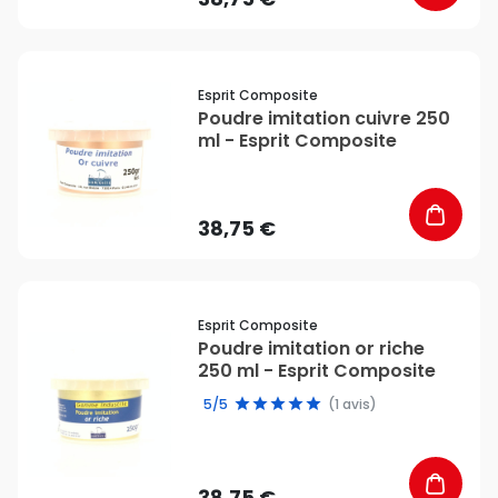
favorite_border
Esprit Composite
Poudre imitation cuivre 250
ml - Esprit Composite
38,75 €
favorite_border
Esprit Composite
Poudre imitation or riche
250 ml - Esprit Composite
5/5
(1 avis)
38,75 €