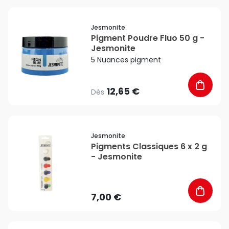
favorite_border
Jesmonite
Pigment Poudre Fluo 50 g -
Jesmonite
5 Nuances pigment
12,65 €
Dès
favorite_border
Jesmonite
Pigments Classiques 6 x 2 g
- Jesmonite
7,00 €