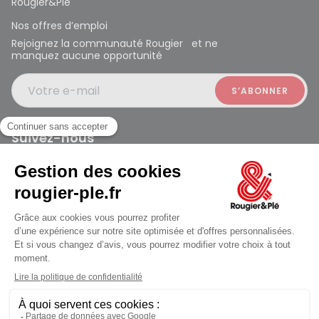
Rougier&Plé
Nos offres d’emploi
Rejoignez la communauté Rougier et ne
manquez aucune opportunité
Votre e-mail
Suivez-nous
Rougier et Plé 2024 Copyright
Mentions légales
Conditions générales des ventes