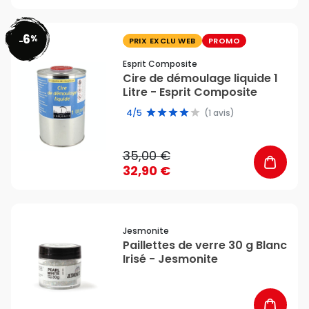
6
%
favorite_border
-
PRIX EXCLU WEB
PROMO
Esprit Composite
Cire de démoulage liquide 1
Litre - Esprit Composite
4/5
(1 avis)
35,00 €
32,90 €
favorite_border
Jesmonite
Paillettes de verre 30 g Blanc
Irisé - Jesmonite