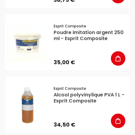
favorite_border
Esprit Composite
Poudre imitation argent 250
ml - Esprit Composite
35,00 €
favorite_border
Esprit Composite
Alcool polyvinylique PVA 1 L -
Esprit Composite
34,50 €