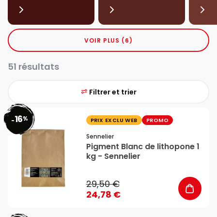
VOIR PLUS (6)
51 résultats
Filtrer et trier
16
%
favorite_border
-
PRIX EXCLU WEB
PROMO
Sennelier
Pigment Blanc de lithopone 1
kg - Sennelier
29,50 €
24,78 €