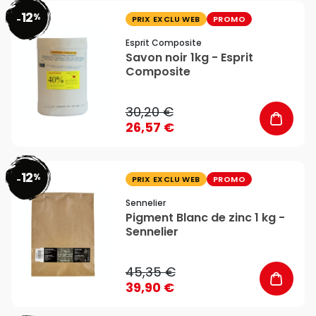
12
%
favorite_border
-
PRIX EXCLU WEB
PROMO
Esprit Composite
Savon noir 1kg - Esprit
Composite
30,20 €
26,57 €
12
%
favorite_border
-
PRIX EXCLU WEB
PROMO
Sennelier
Pigment Blanc de zinc 1 kg -
Sennelier
45,35 €
39,90 €