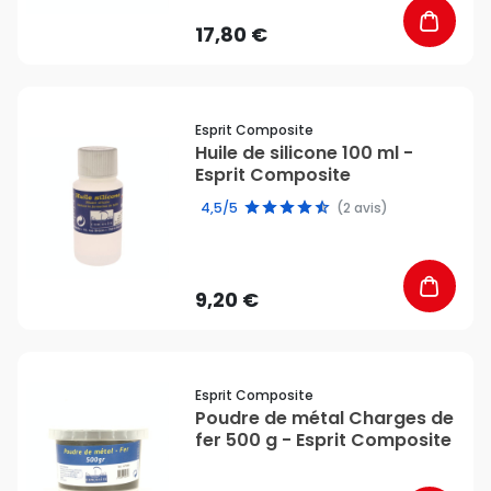
17,80 €
favorite_border
Esprit Composite
Huile de silicone 100 ml -
Esprit Composite
4,5/5
(2 avis)
9,20 €
favorite_border
Esprit Composite
Poudre de métal Charges de
fer 500 g - Esprit Composite