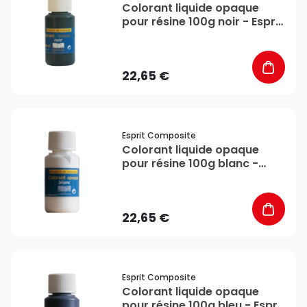
Colorant liquide opaque
pour résine 100g noir - Esprit
Composite
22,65 €
favorite_border
Esprit Composite
Colorant liquide opaque
pour résine 100g blanc -
Esprit Composite
22,65 €
favorite_border
Esprit Composite
Colorant liquide opaque
pour résine 100g bleu - Esprit