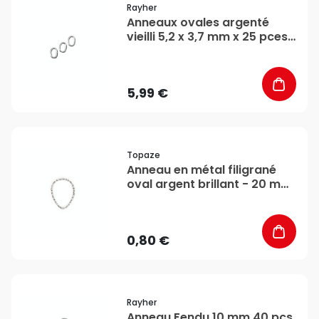
Rayher
Anneaux ovales argenté
vieilli 5,2 x 3,7 mm x 25 pces
- Rayher
5,99 €
favorite_border
Topaze
Anneau en métal filigrané
oval argent brillant - 20 mm
- Topaze
0,80 €
favorite_border
Rayher
Anneau Fendu 10 mm 40 pcs