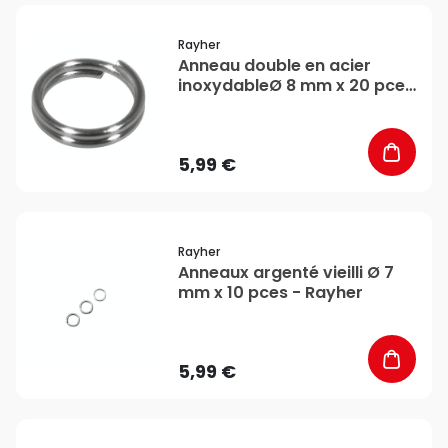
favorite_border
Rayher
Anneau double en acier
inoxydableØ 8 mm x 20 pces
- Rayher
5,99 €
favorite_border
Rayher
Anneaux argenté vieilli Ø 7
mm x 10 pces - Rayher
5,99 €
favorite_border