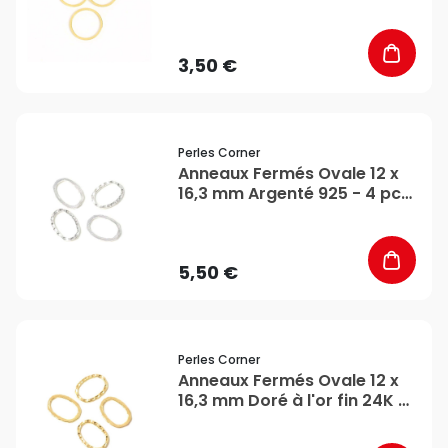
Corner
3,50 €
favorite_border
Perles Corner
Anneaux Fermés Ovale 12 x
16,3 mm Argenté 925 - 4 pcs
- Perles Corner
5,50 €
favorite_border
Perles Corner
Anneaux Fermés Ovale 12 x
16,3 mm Doré à l'or fin 24K -
4 pcs - Perles Corner