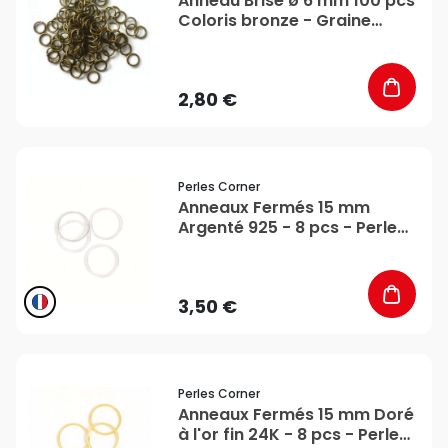
Anneau Brisé ø 6 mm 100 pcs
Coloris bronze - Graine
Créative
2,80 €
favorite_border
Perles Corner
Anneaux Fermés 15 mm
Argenté 925 - 8 pcs - Perles
Corner
3,50 €
favorite_border
Perles Corner
Anneaux Fermés 15 mm Doré
à l'or fin 24K - 8 pcs - Perles