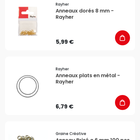
favorite_border
Rayher
Anneaux dorés 8 mm -
Rayher
5,99 €
favorite_border
Rayher
Anneaux plats en métal -
Rayher
6,79 €
favorite_border
Graine Créative