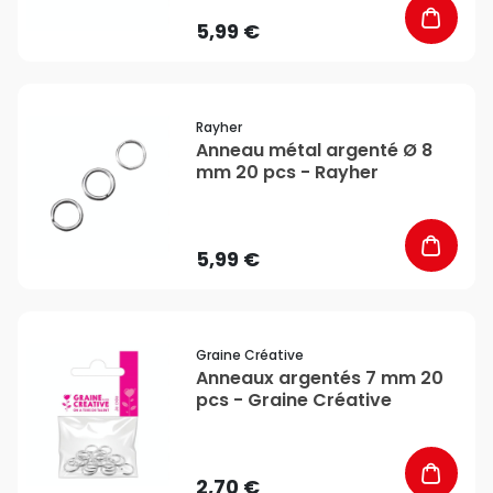
5,99 €
favorite_border
Rayher
Anneau métal argenté Ø 8
mm 20 pcs - Rayher
5,99 €
favorite_border
Graine Créative
Anneaux argentés 7 mm 20
pcs - Graine Créative
2,70 €