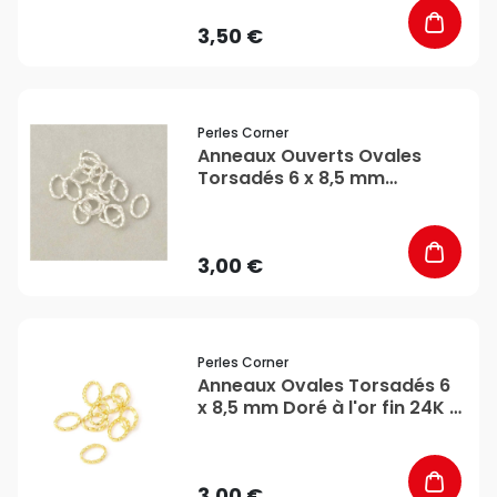
3,50 €
favorite_border
Perles Corner
Anneaux Ouverts Ovales
Torsadés 6 x 8,5 mm
Argenté 925 - 10 pcs - Perles
Corner
3,00 €
favorite_border
Perles Corner
Anneaux Ovales Torsadés 6
x 8,5 mm Doré à l'or fin 24K -
10 pcs - Perles Corner
3,00 €