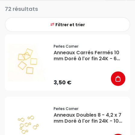
72 résultats
Filtrer et trier
favorite_border
Perles Corner
Anneaux Carrés Fermés 10
mm Doré à l'or fin 24K - 6
pcs - Perles Corner
3,50 €
favorite_border
Perles Corner
Anneaux Doubles 8 - 4,2 x 7
mm Doré à l'or fin 24K - 10
pcs - Perles Corner