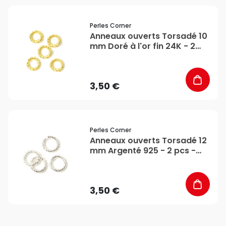
favorite_border
Perles Corner
Anneaux ouverts Torsadé 10
mm Doré à l'or fin 24K - 2
pcs - Perles Corner
3,50 €
favorite_border
Perles Corner
Anneaux ouverts Torsadé 12
mm Argenté 925 - 2 pcs -
Perles Corner
3,50 €