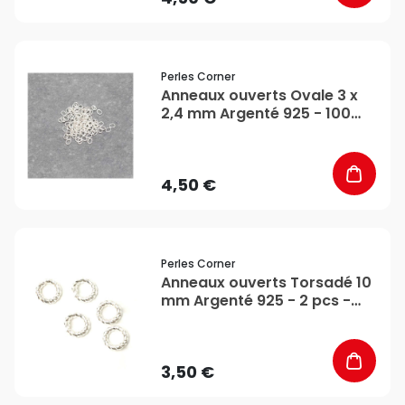
favorite_border
Perles Corner
Anneaux ouverts Ovale 3 x
2,4 mm Argenté 925 - 100
pcs - Perles Corner
4,50 €
favorite_border
Perles Corner
Anneaux ouverts Torsadé 10
mm Argenté 925 - 2 pcs -
Perles Corner
3,50 €