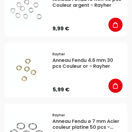
Couleur argent - Rayher
9,99 €
favorite_border
Rayher
Anneau Fendu 4.6 mm 30
pcs Couleur or - Rayher
5,99 €
favorite_border
Rayher
Anneau Fendu ø 7 mm Acier
couleur platine 50 pcs -