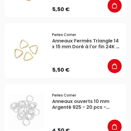
5,50 €
favorite_border
Perles Corner
Anneaux Fermés Triangle 14
x 15 mm Doré à l'or fin 24K -
4 pcs - Perles Corner
5,50 €
favorite_border
Perles Corner
Anneaux ouverts 10 mm
Argenté 925 - 20 pcs -
Perles Corner
4,50 €