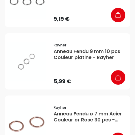
Rayher
9,19 €
favorite_border
Rayher
Anneau Fendu 9 mm 10 pcs
Couleur platine - Rayher
5,99 €
favorite_border
Rayher
Anneau Fendu ø 7 mm Acier
Couleur or Rose 30 pcs -
Rayher