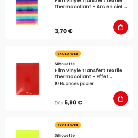
Film vinyle transfert textile
thermocollant - Arc en ciel -
34 x 21 cm - Silhouette
3,70 €
favorite_border
EXCLU WEB
Silhouette
Film vinyle transfert textile
thermocollant - Effet
velours - 29 x 21 cm -
10 Nuances papier
Silhouette
5,90 €
Dès
favorite_border
EXCLU WEB
Silhouette