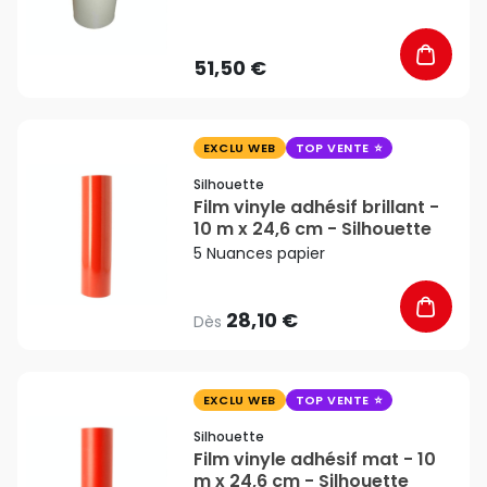
cm x 50 m - Silhouette
51,50 €
favorite_border
EXCLU WEB
TOP VENTE
Silhouette
Film vinyle adhésif brillant -
10 m x 24,6 cm - Silhouette
5 Nuances papier
28,10 €
Dès
favorite_border
EXCLU WEB
TOP VENTE
Silhouette
Film vinyle adhésif mat - 10
m x 24,6 cm - Silhouette