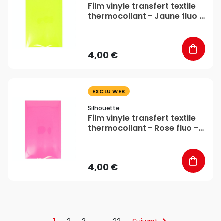
Film vinyle transfert textile
thermocollant - Jaune fluo -
34 x 21 cm - Silhouette
4,00 €
favorite_border
EXCLU WEB
Silhouette
Film vinyle transfert textile
thermocollant - Rose fluo -
34 x 21 cm - Silhouette
4,00 €
1
2
3
…
22
Suivant