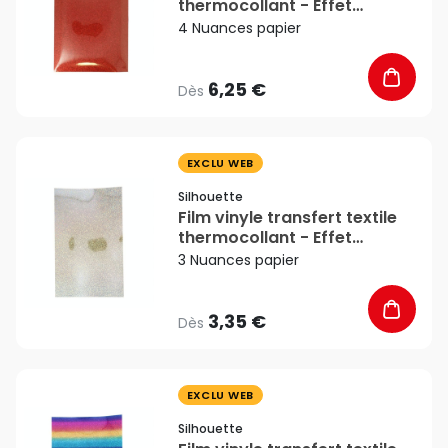
thermocollant - Effet
pailleté - 34 x 21 cm -
4 Nuances papier
Silhouette
6,25 €
Dès
favorite_border
EXCLU WEB
Silhouette
Film vinyle transfert textile
thermocollant - Effet
Sparkle - 34 x 21 cm -
3 Nuances papier
Silhouette
3,35 €
Dès
favorite_border
EXCLU WEB
Silhouette