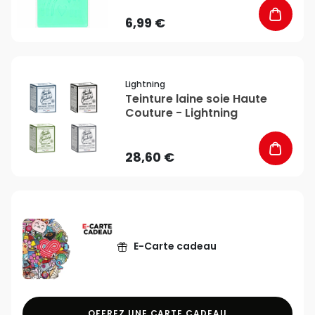
6,99 €
favorite_border
Lightning
Teinture laine soie Haute
Couture - Lightning
28,60 €
E-Carte cadeau
OFFREZ UNE CARTE CADEAU