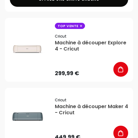
favorite_border
TOP VENTE
Cricut
Machine à découper Explore
4 - Cricut
299,99 €
favorite_border
Cricut
Machine à découper Maker 4
- Cricut
449,99 €