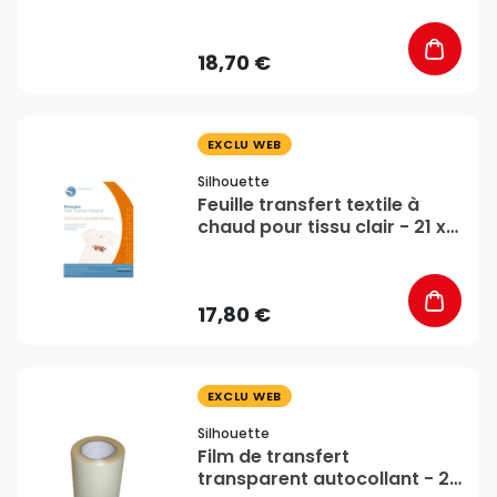
18,70 €
favorite_border
EXCLU WEB
Silhouette
Feuille transfert textile à
chaud pour tissu clair - 21 x
28 cm - par 4 - Silhouette
17,80 €
favorite_border
EXCLU WEB
Silhouette
Film de transfert
transparent autocollant - 20