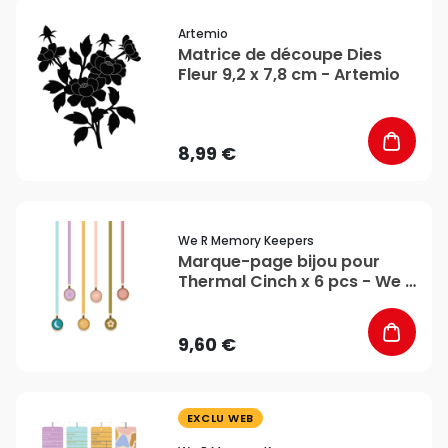
favorite_border
Artemio
Matrice de découpe Dies
Fleur 9,2 x 7,8 cm - Artemio
8,99 €
favorite_border
We R Memory Keepers
Marque-page bijou pour
Thermal Cinch x 6 pcs - We R
Memory Keepers
9,60 €
favorite_border
EXCLU WEB