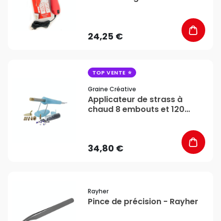
24,25 €
favorite_border
TOP VENTE
Graine Créative
Applicateur de strass à
chaud 8 embouts et 120
strass - Graine Créative
34,80 €
favorite_border
Rayher
Pince de précision - Rayher