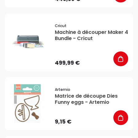
favorite_border
Cricut
Machine à découper Maker 4
Bundle - Cricut
499,99 €
favorite_border
Artemio
Matrice de découpe Dies
Funny eggs - Artemio
9,15 €