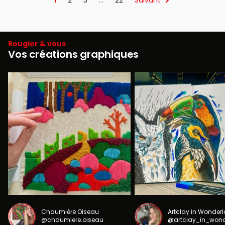
Rougier & vous
Vos créations graphiques
Chaumière Oiseau
Artclay in Wonder
@chaumiere.oiseau
@artclay_in_won