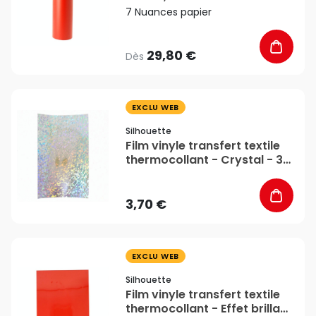
7 Nuances papier
29,80 €
Dès
favorite_border
EXCLU WEB
Silhouette
Film vinyle transfert textile
thermocollant - Crystal - 34
x 21 cm - Silhouette
3,70 €
favorite_border
EXCLU WEB
Silhouette
Film vinyle transfert textile
thermocollant - Effet brillant