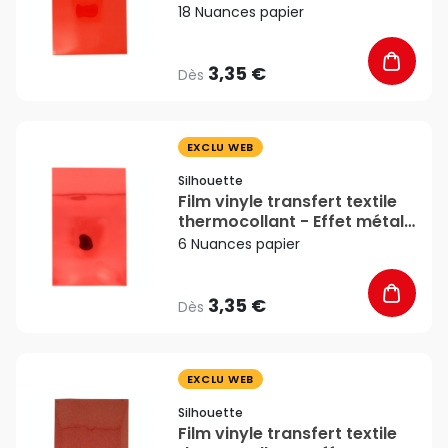
- 34 x 21 cm - Silhouette
18 Nuances papier
3,35 €
Dès
favorite_border
EXCLU WEB
Silhouette
Film vinyle transfert textile
thermocollant - Effet métal
- 34 x 21 cm - Silhouette
6 Nuances papier
3,35 €
Dès
favorite_border
EXCLU WEB
Silhouette
Film vinyle transfert textile