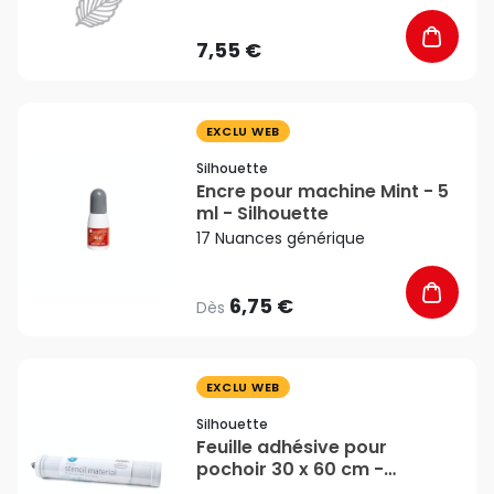
7,55 €
favorite_border
EXCLU WEB
Silhouette
Encre pour machine Mint - 5
ml - Silhouette
17 Nuances générique
6,75 €
Dès
favorite_border
EXCLU WEB
Silhouette
Feuille adhésive pour
pochoir 30 x 60 cm -
Silhouette