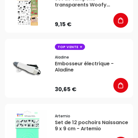
transparents Woofy
Christmas - ARTEMIO
9,15 €
favorite_border
TOP VENTE
Aladine
Embosseur électrique -
Aladine
30,65 €
favorite_border
Artemio
Set de 12 pochoirs Naissance
9 x 9 cm - Artemio