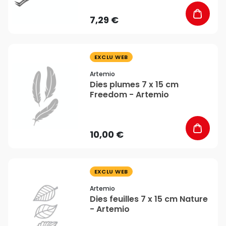
7,29 €
favorite_border
EXCLU WEB
Artemio
Dies plumes 7 x 15 cm
Freedom - Artemio
10,00 €
favorite_border
EXCLU WEB
Artemio
Dies feuilles 7 x 15 cm Nature
- Artemio