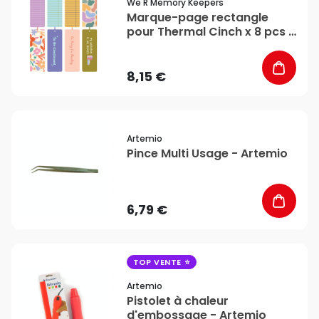
We R Memory Keepers
Marque-page rectangle
pour Thermal Cinch x 8 pcs -
We R Memory Keepers
8,15 €
favorite_border
Artemio
Pince Multi Usage - Artemio
6,79 €
favorite_border
TOP VENTE
Artemio
Pistolet à chaleur
d'embossage - Artemio