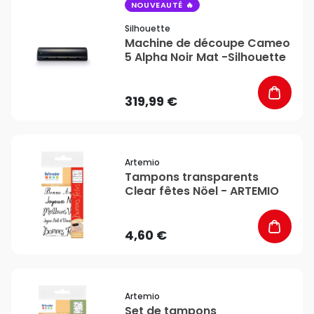
favorite_border
NOUVEAUTÉ
Silhouette
Machine de découpe Cameo
5 Alpha Noir Mat -Silhouette
319,99 €
favorite_border
Artemio
Tampons transparents
Clear fêtes Nöel - ARTEMIO
4,60 €
favorite_border
Artemio
Set de tampons