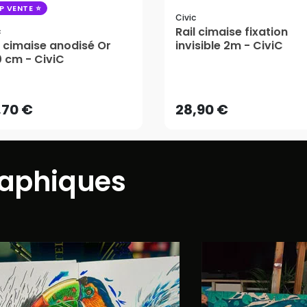
P VENTE
Civic
Rail cimaise fixation
c
l cimaise anodisé Or
invisible 2m - CiviC
 cm - CiviC
,70 €
28,90 €
AJOUTER AU PANIER
AJOUTER AU PANIER
,70 €
28,90 €
raphiques