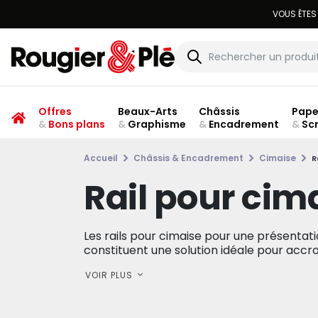
Offres
Beaux-Arts
Châssis
Pape
&
Bons plans
&
Graphisme
&
Encadrement
&
Sc
Accueil
Châssis & Encadrement
Cimaise
R
Rail pour cim
Les rails pour cimaise pour une présentati
constituent une solution idéale pour accro
VOIR PLUS