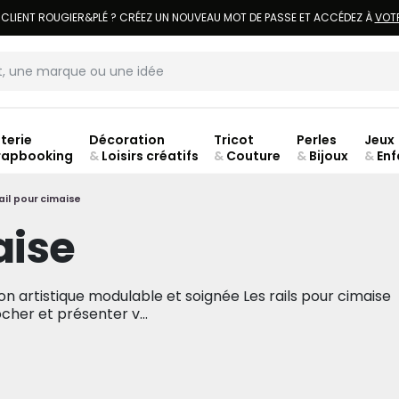
LIVRAISON À DOMICILE OFFERTE DÈS 70€.
VOIR CONDITIONS
terie
Décoration
Tricot
Perles
Jeux
rapbooking
&
Loisirs créatifs
&
Couture
&
Bijoux
&
Enf
Fer
ail pour cimaise
aise
on artistique modulable et soignée Les rails pour cimaise
cher et présenter v...