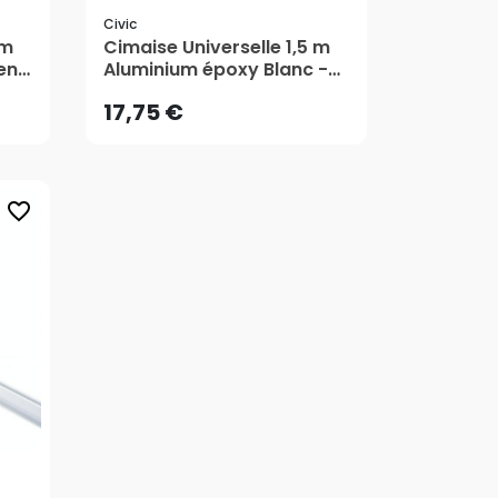
Civic
17,75 €
 m
Cimaise Universelle 1,5 m
ent
Aluminium époxy Blanc -
CiviC
AJOUTER AU PANIER
17,75 €
favorite_border