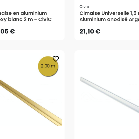
c
Civic
,05 €
21,10 €
aise en aluminium
Cimaise Universelle 1,5
xy blanc 2 m - CiviC
Aluminium anodisé Arg
- CiviC
AJOUTER AU PANIER
AJOUTER AU PANIER
,05 €
21,10 €
favorite_border