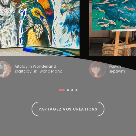
Artclay in Wonderland
Pawm
@artclay_in_wonderland
@pawm__
PARTAGEZ VOS CRÉATIONS