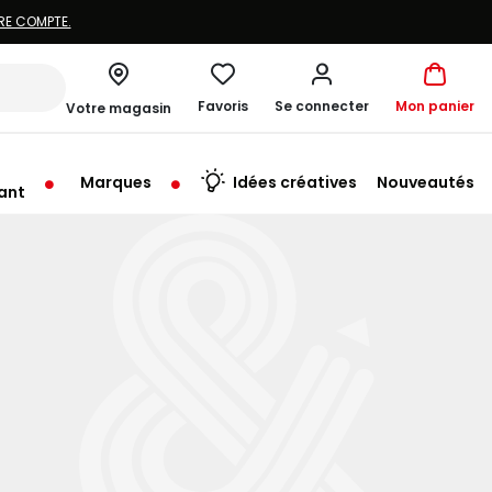
Favoris
Se connecter
Mon panier
Votre magasin
Marques
Idées créatives
Nouveautés
ant
me à 19:30