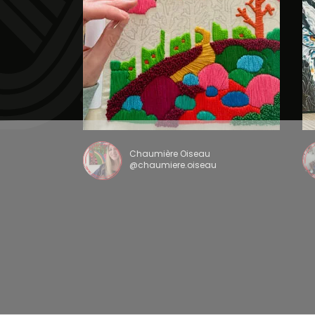
Chaumière Oiseau
@chaumiere.oiseau