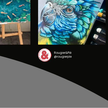
Rougier&Plé
@rougierple