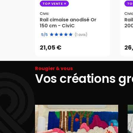
TOP VENTE
TO
Civic
Civi
Rail cimaise anodisé Or
Rai
150 cm - CiviC
200
21,05 €
26
5/5
(1 avis)
AJOUTER AU PANIER
21,05 €
26
Rougier & vous
Vos créations g