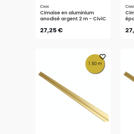
Civic
Civi
27,25 €
27
Cimaise en aluminium
Cim
anodisé argent 2 m - CiviC
épo
AJOUTER AU PANIER
27,25 €
27
favorite_border