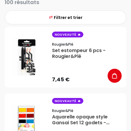
100 résultats
Filtrer et trier
favorite_border
NOUVEAUTÉ
Rougier&plé
Set estompeur 6 pcs -
Rougier&Plé
7,45 €
favorite_border
NOUVEAUTÉ
Rougier&plé
Aquarelle opaque style
Gansai Set 12 godets -
Rougier&Plé