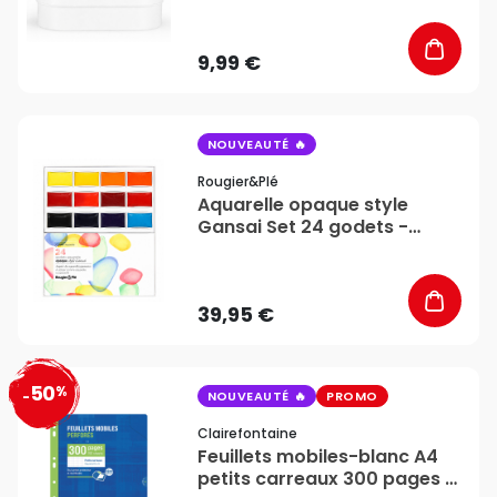
9,99 €
favorite_border
NOUVEAUTÉ
Rougier&plé
Aquarelle opaque style
Gansai Set 24 godets -
Rougier&Plé
39,95 €
50
%
favorite_border
-
NOUVEAUTÉ
PROMO
Clairefontaine
Feuillets mobiles-blanc A4
petits carreaux 300 pages -