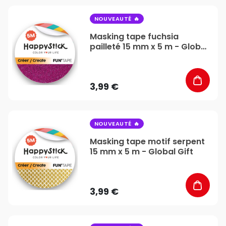
favorite_border
NOUVEAUTÉ
Masking tape fuchsia
pailleté 15 mm x 5 m - Global
Gift
3,99 €
favorite_border
NOUVEAUTÉ
Masking tape motif serpent
15 mm x 5 m - Global Gift
3,99 €