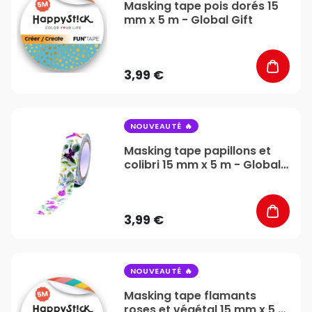
Masking tape pois dorés 15
mm x 5 m - Global Gift
3,99 €
favorite_border
NOUVEAUTÉ
Masking tape papillons et
colibri 15 mm x 5 m - Global
Gift
3,99 €
favorite_border
NOUVEAUTÉ
Masking tape flamants
roses et végétal 15 mm x 5 m