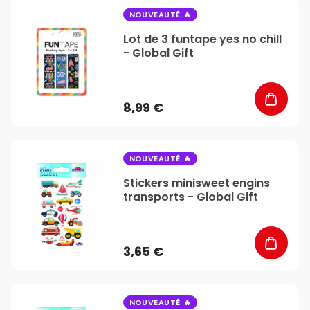
favorite_border
NOUVEAUTÉ
Lot de 3 funtape yes no chill
- Global Gift
8,99 €
favorite_border
NOUVEAUTÉ
Stickers minisweet engins
transports - Global Gift
3,65 €
favorite_border
NOUVEAUTÉ