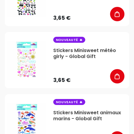
3,65 €
favorite_border
NOUVEAUTÉ
Stickers Minisweet météo
girly - Global Gift
3,65 €
favorite_border
NOUVEAUTÉ
Stickers Minisweet animaux
marins - Global Gift