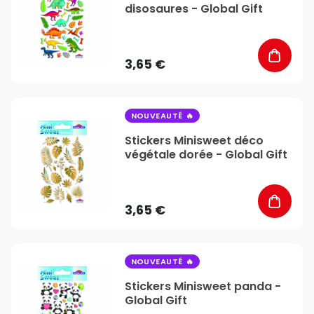
disosaures - Global Gift
3,65 €
favorite_border
NOUVEAUTÉ
Stickers Minisweet déco
végétale dorée - Global Gift
3,65 €
favorite_border
NOUVEAUTÉ
Stickers Minisweet panda -
Global Gift