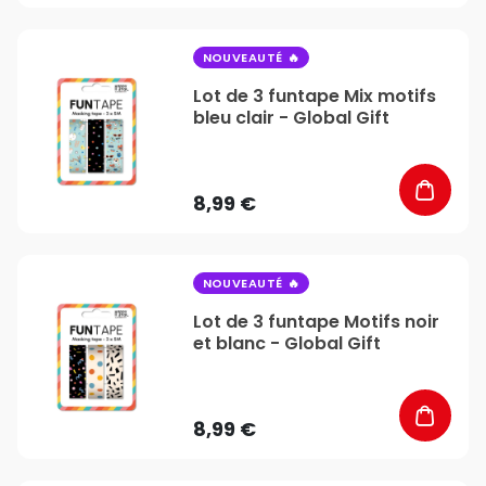
favorite_border
NOUVEAUTÉ
Lot de 3 funtape Mix motifs
bleu clair - Global Gift
8,99 €
favorite_border
NOUVEAUTÉ
Lot de 3 funtape Motifs noir
et blanc - Global Gift
8,99 €