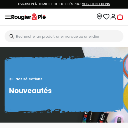
LIVRAISON À DOMICILE OFFERTE DÈS 70€.
VOIR CONDITIONS
Nos sélections
Nouveautés