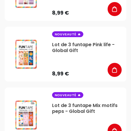
8,99 €
favorite_border
NOUVEAUTÉ
Lot de 3 funtape Pink life -
Global Gift
8,99 €
favorite_border
NOUVEAUTÉ
Lot de 3 funtape Mix motifs
peps - Global Gift