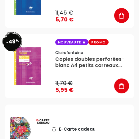
Clairefontaine
11,45 €
5,70 €
49
%
favorite_border
-
NOUVEAUTÉ
PROMO
Clairefontaine
Copies doubles perforées-
blanc A4 petits carreaux
300 pages - Clairefontaine
11,70 €
5,95 €
E-Carte cadeau