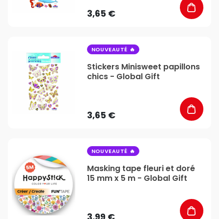
3,65 €
favorite_border
NOUVEAUTÉ
Stickers Minisweet papillons
chics - Global Gift
3,65 €
favorite_border
NOUVEAUTÉ
Masking tape fleuri et doré
15 mm x 5 m - Global Gift
3,99 €