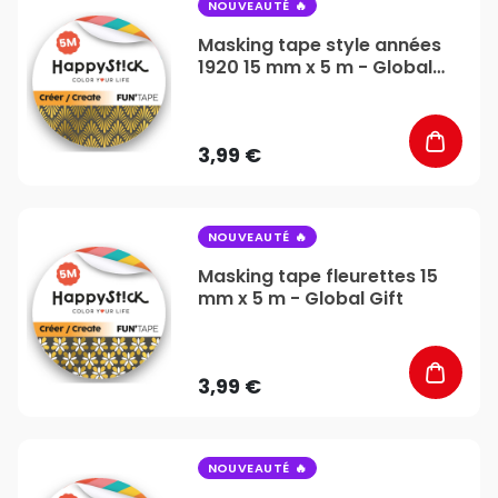
favorite_border
NOUVEAUTÉ
Masking tape style années
1920 15 mm x 5 m - Global
Gift
3,99 €
favorite_border
NOUVEAUTÉ
Masking tape fleurettes 15
mm x 5 m - Global Gift
3,99 €
favorite_border
NOUVEAUTÉ