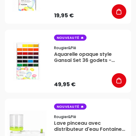
19,95 €
favorite_border
NOUVEAUTÉ
Rougier&plé
Aquarelle opaque style
Gansai Set 36 godets -
Rougier&Plé
49,95 €
favorite_border
NOUVEAUTÉ
Rougier&plé
Lave pinceau avec
distributeur d'eau Fontaine
d'artiste - Rougier&Plé