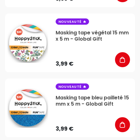
favorite_border
NOUVEAUTÉ
Masking tape végétal 15 mm
x 5 m - Global Gift
3,99 €
favorite_border
NOUVEAUTÉ
Masking tape bleu pailleté 15
mm x 5 m - Global Gift
3,99 €