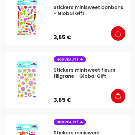
Stickers minisweet bonbons
- Global Gift
3,65 €
favorite_border
NOUVEAUTÉ
Stickers minisweet fleurs
filigrane - Global Gift
3,65 €
favorite_border
NOUVEAUTÉ
Stickers minisweet