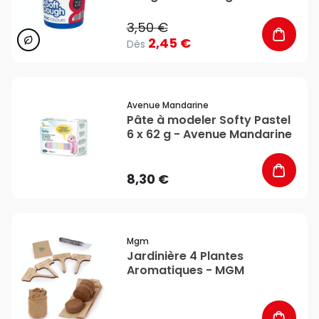
3,50 €
2,45 €
Dès
favorite_border
Avenue Mandarine
Pâte à modeler Softy Pastel
6 x 62 g - Avenue Mandarine
8,30 €
favorite_border
Mgm
Jardinière 4 Plantes
Aromatiques - MGM