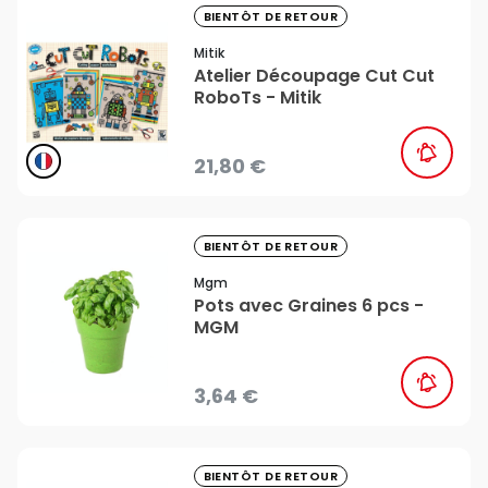
favorite_border
BIENTÔT DE RETOUR
Mitik
Atelier Découpage Cut Cut
RoboTs - Mitik
21,80 €
favorite_border
BIENTÔT DE RETOUR
Mgm
Pots avec Graines 6 pcs -
MGM
3,64 €
favorite_border
BIENTÔT DE RETOUR