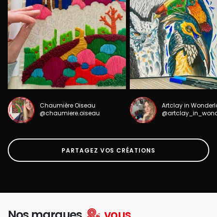
Chaumière Oiseau
Artclay in Wonder
@chaumiere.oiseau
@artclay_in_won
PARTAGEZ VOS CRÉATIONS
Nos marques
vous