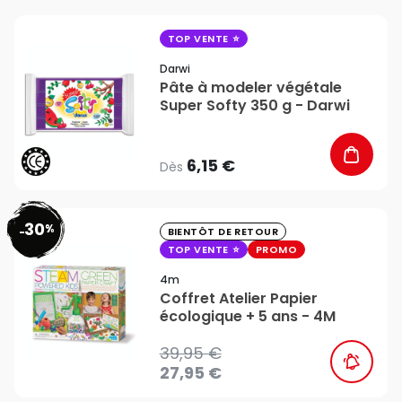
favorite_border
TOP VENTE
Darwi
Pâte à modeler végétale
Super Softy 350 g - Darwi
6,15 €
Dès
30
%
favorite_border
-
BIENTÔT DE RETOUR
TOP VENTE
PROMO
4m
Coffret Atelier Papier
écologique + 5 ans - 4M
39,95 €
27,95 €