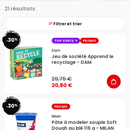
21 résultats
Filtrer et trier
30
%
favorite_border
-
TOP VENTE
PROMO
Dam
Jeu de société Apprend le
recyclage - DAM
29,75 €
20,80 €
30
%
favorite_border
-
PROMO
Milan
Pâte à modeler souple Soft
Dough au blé 116 g - MILAN