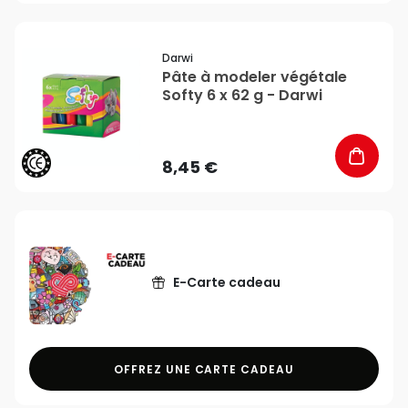
favorite_border
Darwi
Pâte à modeler végétale
Softy 6 x 62 g - Darwi
8,45 €
E-Carte cadeau
OFFREZ UNE CARTE CADEAU