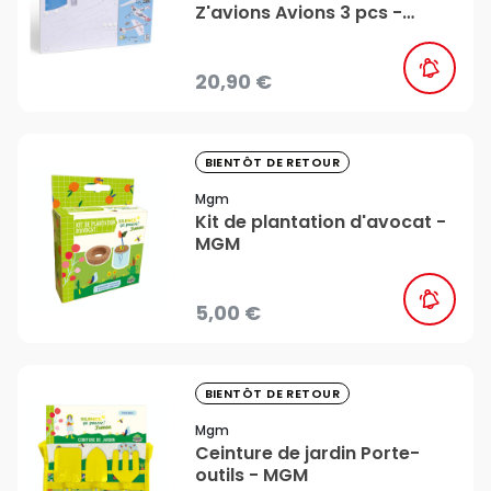
Z'avions Avions 3 pcs -
Aladine
20,90 €
favorite_border
BIENTÔT DE RETOUR
Mgm
Kit de plantation d'avocat -
MGM
5,00 €
favorite_border
BIENTÔT DE RETOUR
Mgm
Ceinture de jardin Porte-
outils - MGM