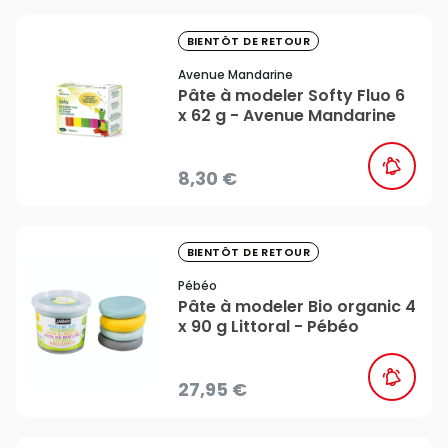
favorite_border
BIENTÔT DE RETOUR
Avenue Mandarine
Pâte à modeler Softy Fluo 6
x 62 g - Avenue Mandarine
8,30 €
favorite_border
BIENTÔT DE RETOUR
Pébéo
Pâte à modeler Bio organic 4
x 90 g Littoral - Pébéo
27,95 €