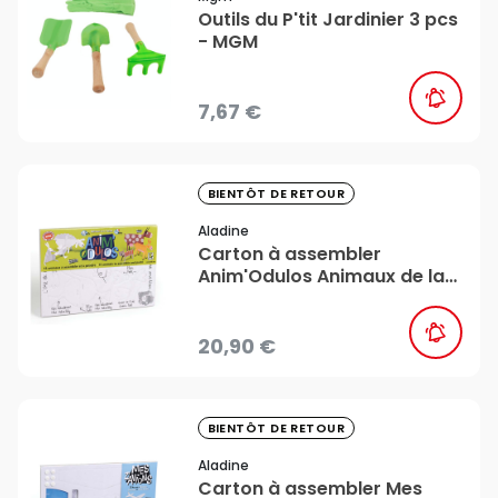
Outils du P'tit Jardinier 3 pcs
- MGM
7,67 €
favorite_border
BIENTÔT DE RETOUR
Aladine
Carton à assembler
Anim'Odulos Animaux de la
ferme 15 pcs - Aladine
20,90 €
favorite_border
BIENTÔT DE RETOUR
Aladine
Carton à assembler Mes