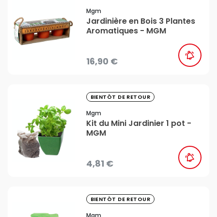
Mgm
Jardinière en Bois 3 Plantes
Aromatiques - MGM
16,90 €
favorite_border
BIENTÔT DE RETOUR
Mgm
Kit du Mini Jardinier 1 pot -
MGM
4,81 €
favorite_border
BIENTÔT DE RETOUR
Mgm