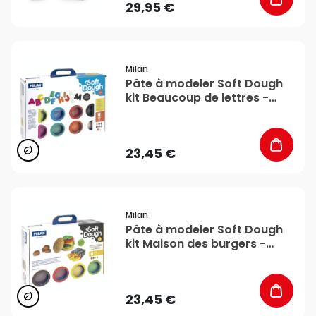
29,95 €
favorite_border
Milan
Pâte à modeler Soft Dough
kit Beaucoup de lettres -
MILAN
23,45 €
favorite_border
Milan
Pâte à modeler Soft Dough
kit Maison des burgers -
MILAN
23,45 €