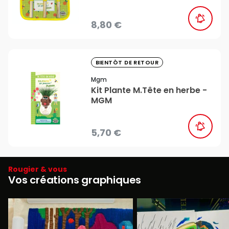
8,80 €
favorite_border
BIENTÔT DE RETOUR
Mgm
Kit Plante M.Tête en herbe -
MGM
5,70 €
Rougier & vous
Vos créations graphiques