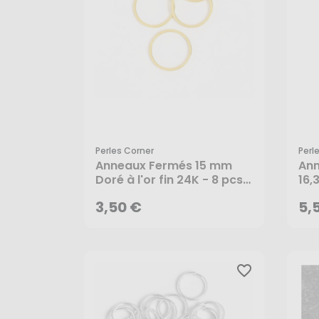
Perles Corner
Perl
3,50 €
5,
Anneaux Fermés 15 mm
Ann
Doré à l'or fin 24K - 8 pcs -
16,
Perles Corner
pcs
AJOUTER AU PANIER
3,50 €
5,
favorite_border