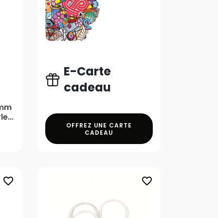
E-Carte
cadeau
 mm
rles
OFFREZ UNE CARTE
CADEAU
favorite_border
favorite_border