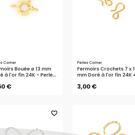
es Corner
Perles Corner
50 €
3,00 €
moirs Bouée ø 13 mm
Fermoirs Crochets 7 x 
é à l'or fin 24K - Perles
mm Doré à l'or fin 24K 
ner
pcs - Perles Corner
AJOUTER AU PANIER
AJOUTER AU PANIER
50 €
3,00 €
favorite_border