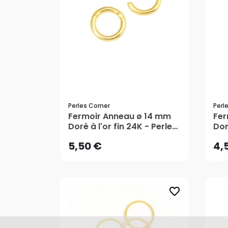
Perles Corner
Perl
5,50 €
4,
Fermoir Anneau ø 14 mm
Fer
Doré à l'or fin 24K - Perles
Dor
Corner
Cor
AJOUTER AU PANIER
5,50 €
4,
favorite_border