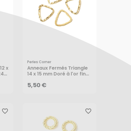
Perles Corner
5,50 €
12 x
Anneaux Fermés Triangle
24K
14 x 15 mm Doré à l'or fin
24K - 4 pcs - Perles
AJOUTER AU PANIER
5,50 €
Corner
favorite_border
favorite_border