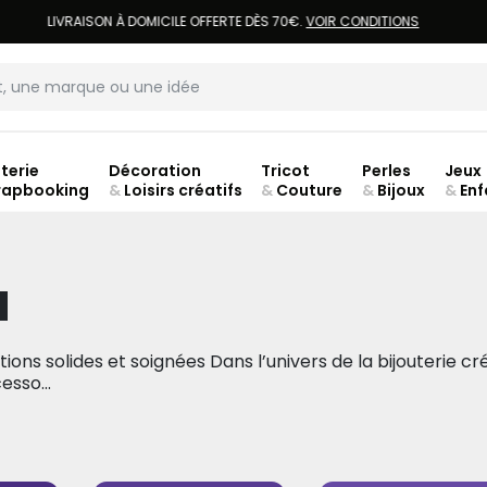
LIVRAISON À DOMICILE OFFERTE DÈS 70€.
VOIR CONDITIONS
terie
Décoration
Tricot
Perles
Jeux
rapbooking
&
Loisirs créatifs
&
Couture
&
Bijoux
&
Enf
ouve
u
tions solides et soignées Dans l’univers de la bijouterie cré
sso...