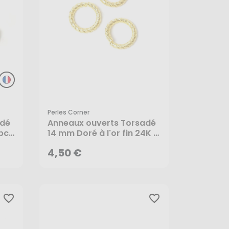
Perles Corner
4,50 €
adé
Anneaux ouverts Torsadé
pcs
14 mm Doré à l'or fin 24K -
2 pcs - Perles Corner
AJOUTER AU PANIER
4,50 €
favorite_border
favorite_border