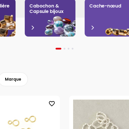
lière
Cabochon &
Cache-nœud
Capsule bijoux
Marque
favorite_border