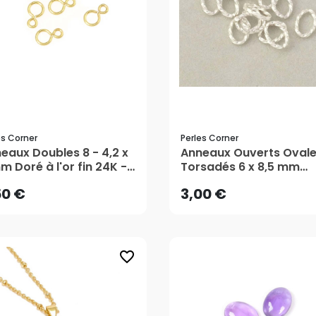
es Corner
Perles Corner
50 €
3,00 €
eaux Doubles 8 - 4,2 x
Anneaux Ouverts Oval
m Doré à l'or fin 24K -
Torsadés 6 x 8,5 mm
pcs - Perles Corner
Argenté 925 - 10 pcs -
AJOUTER AU PANIER
AJOUTER AU PANIER
50 €
3,00 €
Perles Corner
favorite_border