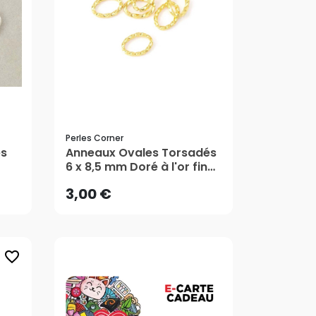
Perles Corner
3,00 €
es
Anneaux Ovales Torsadés
6 x 8,5 mm Doré à l'or fin
24K - 10 pcs - Perles
AJOUTER AU PANIER
3,00 €
Corner
favorite_border