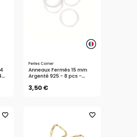
Perles Corner
3,50 €
14
Anneaux Fermés 15 mm
4
Argenté 925 - 8 pcs -
Perles Corner
AJOUTER AU PANIER
3,50 €
favorite_border
favorite_border