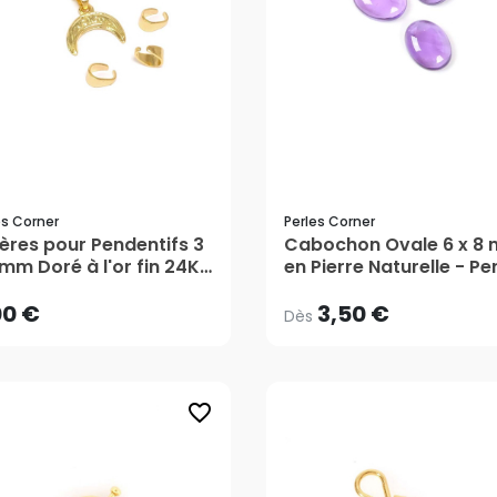
es Corner
Perles Corner
3,50 €
Dès
ières pour Pendentifs 3
00 €
Cabochon Ovale 6 x 8
 mm Doré à l'or fin 24K
en Pierre Naturelle - Pe
 pcs - Perles Corner
Corner
AJOUTER AU PANIER
00 €
3,50 €
Dès
favorite_border