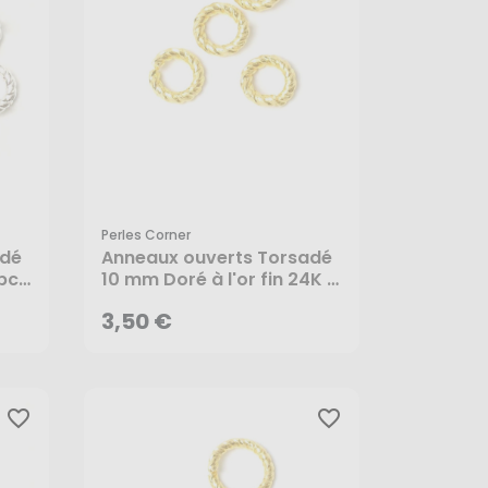
Perles Corner
3,50 €
adé
Anneaux ouverts Torsadé
pcs
10 mm Doré à l'or fin 24K -
2 pcs - Perles Corner
AJOUTER AU PANIER
3,50 €
favorite_border
favorite_border