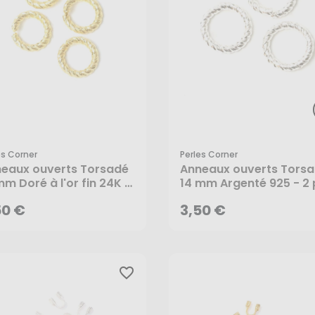
es Corner
Perles Corner
50 €
3,50 €
eaux ouverts Torsadé
Anneaux ouverts Tors
mm Doré à l'or fin 24K -
14 mm Argenté 925 - 2 
cs - Perles Corner
- Perles Corner
AJOUTER AU PANIER
AJOUTER AU PANIER
50 €
3,50 €
favorite_border