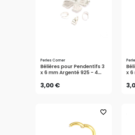
Perles Corner
Perl
Bélières pour Pendentifs 3
3,00 €
Bél
3,
x 6 mm Argenté 925 - 4
x 6
pcs - Perles Corner
- 4
AJOUTER AU PANIER
3,00 €
3,
favorite_border