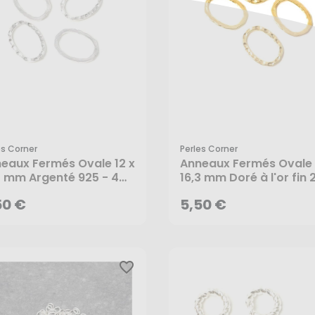
es Corner
Perles Corner
50 €
5,50 €
eaux Fermés Ovale 12 x
Anneaux Fermés Ovale 
3 mm Argenté 925 - 4
16,3 mm Doré à l'or fin 
 - Perles Corner
- 4 pcs - Perles Corner
AJOUTER AU PANIER
AJOUTER AU PANIER
50 €
5,50 €
favorite_border