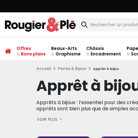
Offres
Beaux-Arts
Châssis
Pape
&
Bons plans
&
Graphisme
&
Encadrement
&
Sc
Accueil
Perles & Bijoux
Apprêt à bijou
Apprêt à bijo
Apprêts à bijoux : l’essentiel pour des créa
apprêts sont bien plus que de simples acce
VOIR PLUS