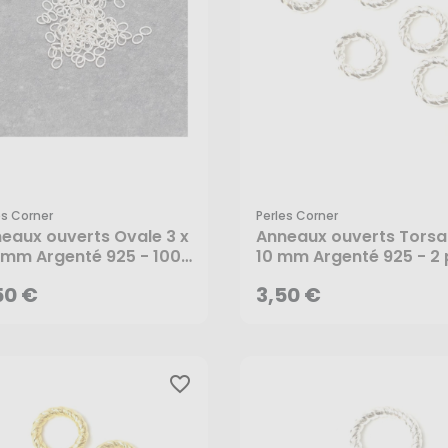
es Corner
Perles Corner
50 €
3,50 €
eaux ouverts Ovale 3 x
Anneaux ouverts Tors
 mm Argenté 925 - 100
10 mm Argenté 925 - 2 
 - Perles Corner
- Perles Corner
AJOUTER AU PANIER
AJOUTER AU PANIER
50 €
3,50 €
favorite_border