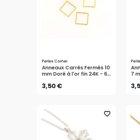
Perles Corner
Perl
3,50 €
3,
Anneaux Carrés Fermés 10
Ann
mm Doré à l'or fin 24K - 6
7 m
pcs - Perles Corner
10 
AJOUTER AU PANIER
3,50 €
3,
favorite_border