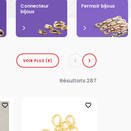
Connecteur
Fermoir bijoux
bijoux
VOIR PLUS (8)
Résultats 287
favorite_border
favorite_border