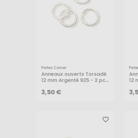
Perles Corner
Perl
3,50 €
3,
Anneaux ouverts Torsadé
Ann
12 mm Argenté 925 - 2 pcs
12 
- Perles Corner
2 p
AJOUTER AU PANIER
3,50 €
3,
favorite_border