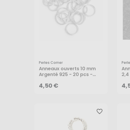
Perles Corner
Perl
4,50 €
4,
Anneaux ouverts 10 mm
Ann
Argenté 925 - 20 pcs -
2,4
Perles Corner
pcs
AJOUTER AU PANIER
4,50 €
4,
favorite_border