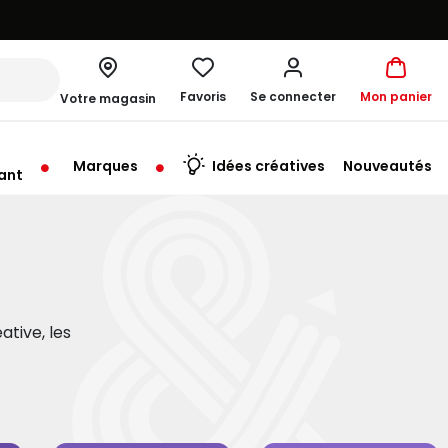
Favoris
Se connecter
Mon panier
Votre magasin
Marques
Idées créatives
Nouveautés
ant
rt à 10:00
ative, les