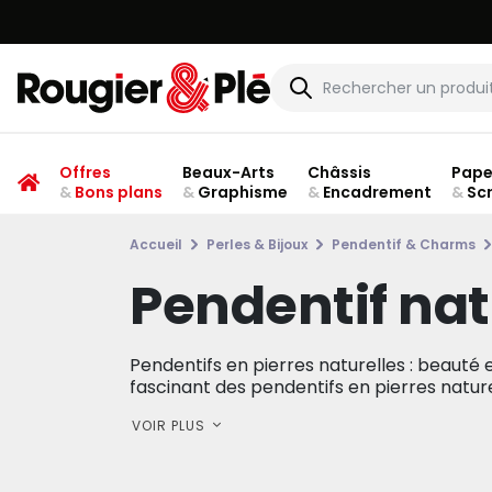
Offres
Beaux-Arts
Châssis
Pape
&
Bons plans
&
Graphisme
&
Encadrement
&
Sc
Accueil
Perles & Bijoux
Pendentif & Charms
Pendentif nat
Pendentifs en pierres naturelles : beauté 
fascinant des pendentifs en pierres naturel
VOIR PLUS