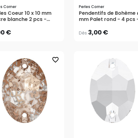
es Corner
Perles Corner
00 €
3,00 €
Dès
les Coeur 10 x 10 mm
Pendentifs de Bohème 
re blanche 2 pcs -
mm Palet rond - 4 pcs 
les Corner
Perles Corner
00 €
3,00 €
Dès
favorite_border