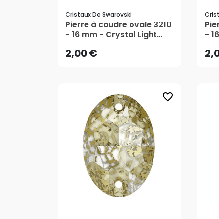
Cristaux De Swarovski
Cris
2,00 €
2,
Pierre à coudre ovale 3210
Pie
- 16 mm - Crystal Light
- 1
Chrome - Cristaux de
Pat
2,00 €
2,
Swarovski
Swa
favorite_border