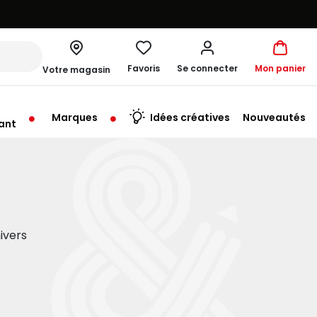
Favoris
Se connecter
Mon panier
Votre magasin
Marques
Idées créatives
Nouveautés
ant
rt à 09:30
ivers