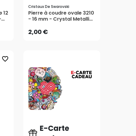
Cristaux De Swarovski
2,00 €
ø 12
Pierre à coudre ovale 3210
-
- 16 mm - Crystal Metallic
Sunshine - Cristaux de
Swarovski
2,00 €
favorite_border
E-Carte