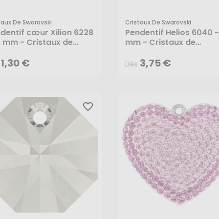
taux De Swarovski
Cristaux De Swarovski
1,30 €
3,75 €
Dès
dentif cœur Xilion 6228
Pendentif Helios 6040 -
4 mm - Cristaux de
mm - Cristaux de
rovski
Swarovski
1,30 €
3,75 €
Dès
favorite_border