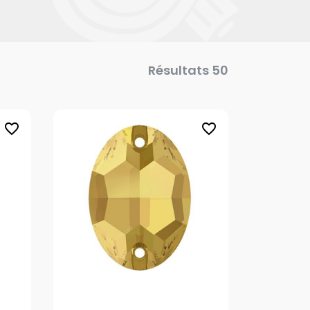
Résultats 50
favorite_border
favorite_border