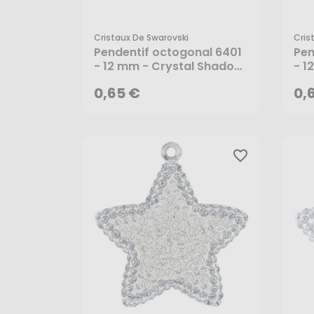
Cristaux De Swarovski
Cris
0,65 €
0,
Pendentif octogonal 6401
Pen
- 12 mm - Crystal Shadow
- 1
- Cristaux de Swarovski
Sha
AJOUTER AU PANIER
0,65 €
0,
Swa
favorite_border