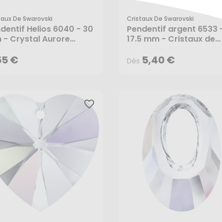
taux De Swarovski
Cristaux De Swarovski
55 €
5,40 €
Dès
dentif Helios 6040 - 30
Pendentif argent 6533 
- Crystal Aurore
17.5 mm - Cristaux de
eale - Cristaux de
Swarovski
rovski
55 €
5,40 €
Dès
favorite_border