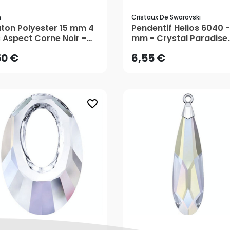
m
Cristaux De Swarovski
50 €
6,55 €
ton Polyester 15 mm 4
Pendentif Helios 6040 -
 Aspect Corne Noir -
mm - Crystal Paradise
ym
Shine - Cristaux de
50 €
6,55 €
Swarovski
favorite_border