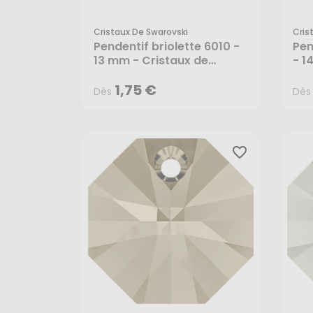
Cristaux De Swarovski
Cris
1,75 €
Dès
Dès
Pendentif briolette 6010 -
Pen
13 mm - Cristaux de
- 1
Swarovski
Swa
1,75 €
Dès
Dès
favorite_border