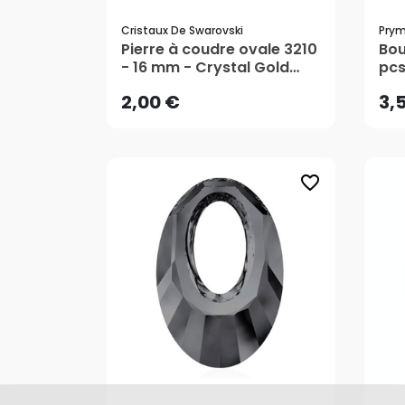
Cristaux De Swarovski
Pry
2,00 €
3,
Pierre à coudre ovale 3210
Bou
- 16 mm - Crystal Gold
pcs
Patina - Cristaux de
Pr
2,00 €
3,
Swarovski
favorite_border