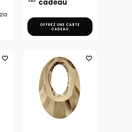
cadeau
210
OFFREZ UNE CARTE
CADEAU
favorite_border
favorite_border