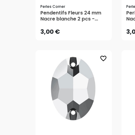
Perles Corner
Perl
3,00 €
3,
Pendentifs Fleurs 24 mm
Per
Nacre blanche 2 pcs -
Nac
Perles Corner
Per
3,00 €
3,
favorite_border