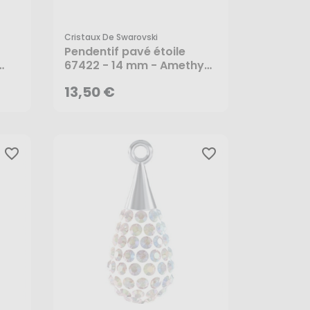
Cristaux De Swarovski
13,50 €
Pendentif pavé étoile
67422 - 14 mm - Amethyst
- Cristaux de Swarovski
AJOUTER AU PANIER
13,50 €
favorite_border
favorite_border