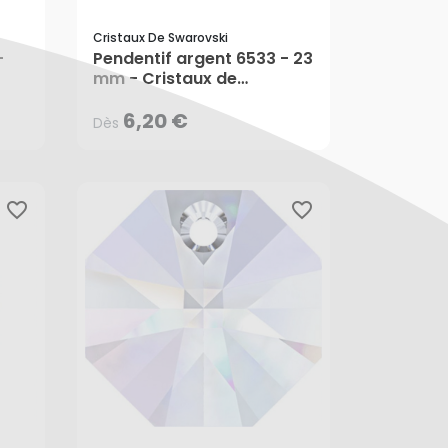
Cristaux De Swarovski
6,20 €
Dès
-
Pendentif argent 6533 - 23
mm - Cristaux de
Swarovski
6,20 €
Dès
favorite_border
favorite_border