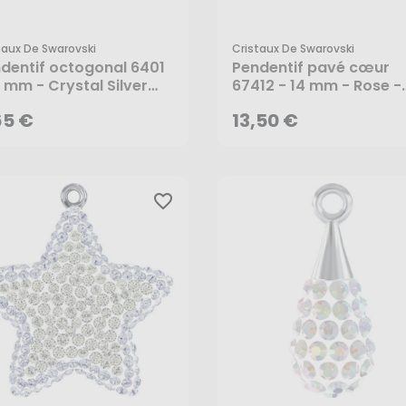
taux De Swarovski
Cristaux De Swarovski
65 €
13,50 €
dentif octogonal 6401
Pendentif pavé cœur
2 mm - Crystal Silver
67412 - 14 mm - Rose -
de - Cristaux de
Cristaux de Swarovski
AJOUTER AU PANIER
AJOUTER AU PANIER
65 €
13,50 €
rovski
favorite_border