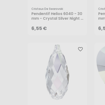
Cristaux De Swarovski
Cris
6,55 €
6,
Pendentif Helios 6040 - 30
Pen
mm - Crystal Silver Night -
mm 
Cristaux de Swarovski
Bor
6,55 €
Swa
6,
favorite_border