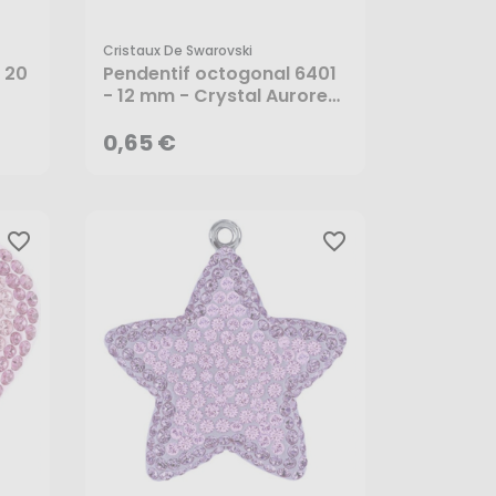
Cristaux De Swarovski
 20
Pendentif octogonal 6401
0,65 €
- 12 mm - Crystal Aurore
Boreale - Cristaux de
AJOUTER AU PANIER
Swarovski
0,65 €
favorite_border
favorite_border