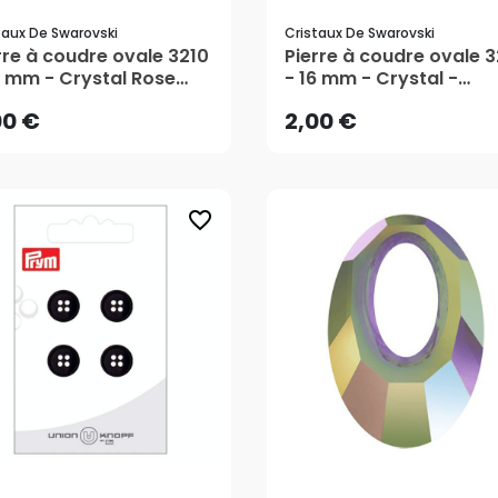
taux De Swarovski
Cristaux De Swarovski
00 €
2,00 €
rre à coudre ovale 3210
Pierre à coudre ovale 3
6 mm - Crystal Rose
- 16 mm - Crystal -
ina - Cristaux de
Cristaux de Swarovski
00 €
2,00 €
rovski
favorite_border