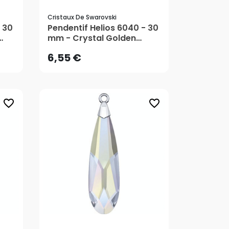
Cristaux De Swarovski
6,55 €
 30
Pendentif Helios 6040 - 30
mm - Crystal Golden
Shadow - Cristaux de
6,55 €
Swarovski
favorite_border
favorite_border