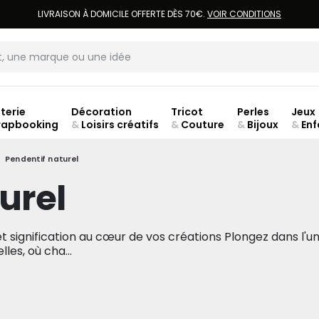
LIVRAISON À DOMICILE OFFERTE DÈS 70€.
VOIR CONDITIONS
terie
Décoration
Tricot
Perles
Jeux
rapbooking
&
Loisirs créatifs
&
Couture
&
Bijoux
&
Enf
ouve
Pendentif naturel
urel
et signification au cœur de vos créations Plongez dans l'un
les, où cha...