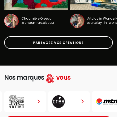
Chaumière Oiseau
Artclay in Wonder
@chaumiere.oiseau
@artclay_in_won
PARTAGEZ VOS CRÉATIONS
Nos marques
vous