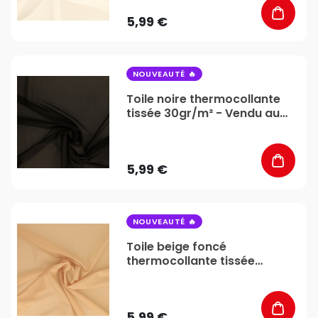
5,99 €
favorite_border
NOUVEAUTÉ
Toile noire thermocollante
tissée 30gr/m² - Vendu au
mètre - Stéphanoise &
Médiac
5,99 €
favorite_border
NOUVEAUTÉ
Toile beige foncé
thermocollante tissée
30gr/m² - Vendu au mètre -
Stéphanoise & Médiac
5,99 €