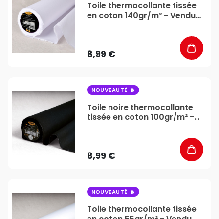
Toile thermocollante tissée
en coton 140gr/m² - Vendu
au mètre - Stéphanoise &
Médiac
8,99 €
favorite_border
NOUVEAUTÉ
Toile noire thermocollante
tissée en coton 100gr/m² -
Vendu au mètre -
Stéphanoise & Médiac
8,99 €
favorite_border
NOUVEAUTÉ
Toile thermocollante tissée
en coton 55gr/m² - Vendu