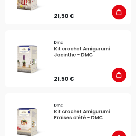
21,50 €
favorite_border
Dmc
Kit crochet Amigurumi
Jacinthe - DMC
21,50 €
favorite_border
Dmc
Kit crochet Amigurumi
Fraises d'été - DMC