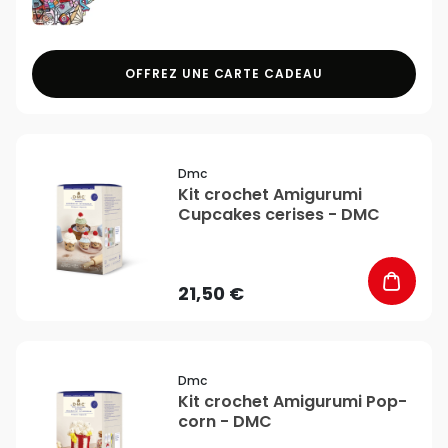
OFFREZ UNE CARTE CADEAU
favorite_border
Dmc
Kit crochet Amigurumi
Cupcakes cerises - DMC
21,50 €
favorite_border
Dmc
Kit crochet Amigurumi Pop-
corn - DMC