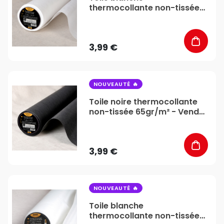
thermocollante non-tissée
65gr/m² - Vendu au mètre -
Stéphanoise & Médiac
3,99 €
favorite_border
NOUVEAUTÉ
Toile noire thermocollante
non-tissée 65gr/m² - Vendu
au mètre - Stéphanoise &
Médiac
3,99 €
favorite_border
NOUVEAUTÉ
Toile blanche
thermocollante non-tissée