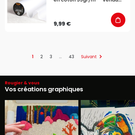
au mètre - Stéphanoise &
Médiac
9,99 €
1
2
3
…
43
Suivant
Rougier & vous
Vos créations graphiques