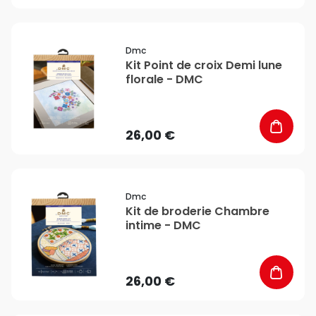
favorite_border
Dmc
Kit Point de croix Demi lune
florale - DMC
26,00 €
favorite_border
Dmc
Kit de broderie Chambre
intime - DMC
26,00 €