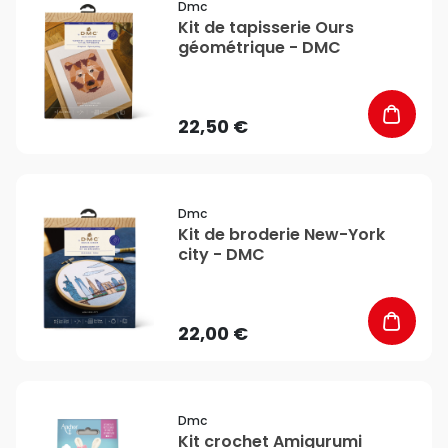
Dmc
Kit de tapisserie Ours
géométrique - DMC
22,50 €
favorite_border
Dmc
Kit de broderie New-York
city - DMC
22,00 €
favorite_border
Dmc
Kit crochet Amigurumi