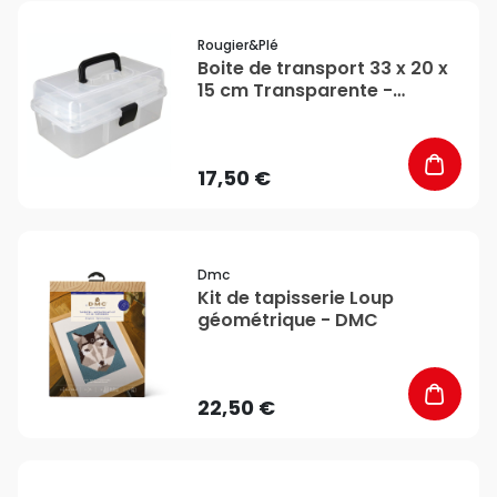
favorite_border
Rougier&plé
Boite de transport 33 x 20 x
15 cm Transparente -
Rougier&Plé
17,50 €
favorite_border
Dmc
Kit de tapisserie Loup
géométrique - DMC
22,50 €
favorite_border