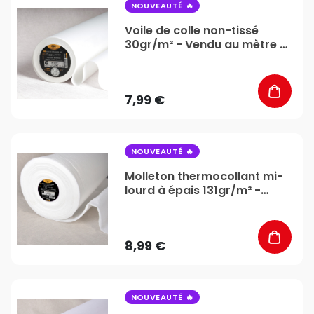
favorite_border
NOUVEAUTÉ
Voile de colle non-tissé
30gr/m² - Vendu au mètre -
Stéphanoise & Médiac
7,99 €
favorite_border
NOUVEAUTÉ
Molleton thermocollant mi-
lourd à épais 131gr/m² -
Vendu au mètre -
Stéphanoise & Médiac
8,99 €
favorite_border
NOUVEAUTÉ