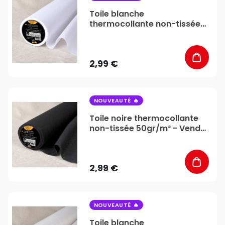
Toile blanche
thermocollante non-tissée
50gr/m² - Vendu au mètre -
Stéphanoise & Médiac
2,99 €
favorite_border
NOUVEAUTÉ
Toile noire thermocollante
non-tissée 50gr/m² - Vendu
au mètre - Stéphanoise &
Médiac
2,99 €
favorite_border
NOUVEAUTÉ
Toile blanche