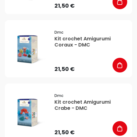
21,50 €
favorite_border
Dmc
Kit crochet Amigurumi
Coraux - DMC
21,50 €
favorite_border
Dmc
Kit crochet Amigurumi
Crabe - DMC
21,50 €