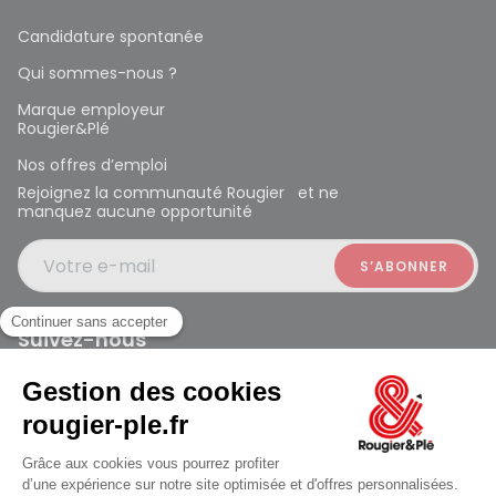
Candidature spontanée
Qui sommes-nous ?
Marque employeur
Rougier&Plé
Nos offres d’emploi
Rejoignez la communauté Rougier et ne
manquez aucune opportunité
Votre e-mail
Suivez-nous
Rougier et Plé 2024 Copyright
ouvert à 10:00