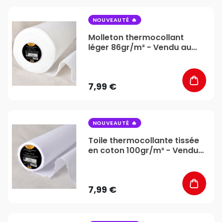
favorite_border
NOUVEAUTÉ
Molleton thermocollant
léger 86gr/m² - Vendu au
mètre - Stéphanoise &
Médiac
7,99 €
favorite_border
NOUVEAUTÉ
Toile thermocollante tissée
en coton 100gr/m² - Vendu
au mètre - Stéphanoise &
Médiac
7,99 €