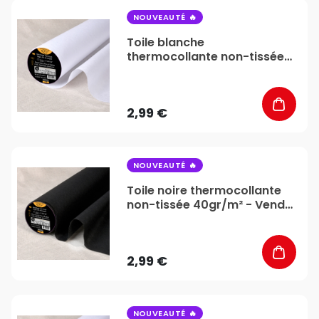
favorite_border
NOUVEAUTÉ
Toile blanche
thermocollante non-tissée
40gr/m² - Vendu au mètre -
Stéphanoise & Médiac
2,99 €
favorite_border
NOUVEAUTÉ
Toile noire thermocollante
non-tissée 40gr/m² - Vendu
au mètre - Stéphanoise &
Médiac
2,99 €
favorite_border
NOUVEAUTÉ