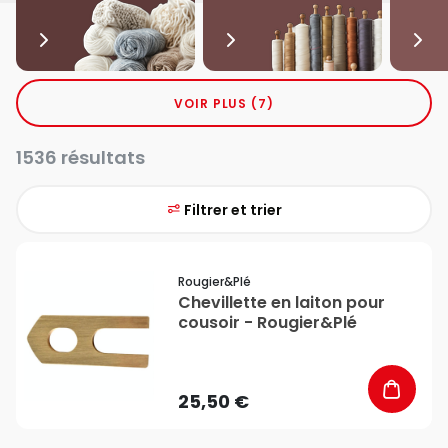
VOIR PLUS (7)
1536 résultats
Filtrer et trier
favorite_border
Rougier&plé
Chevillette en laiton pour
cousoir - Rougier&Plé
25,50 €