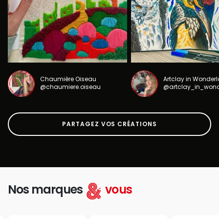
Chaumière Oiseau
Artclay in Wonder
@chaumiere.oiseau
@artclay_in_won
PARTAGEZ VOS CRÉATIONS
Nos marques
vous