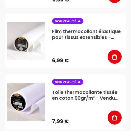
favorite_border
NOUVEAUTÉ
Film thermocollant élastique
pour tissus extensibles -
Vendu au mètre -
Stéphanoise & Médiac
6,99 €
favorite_border
NOUVEAUTÉ
Toile thermocollante tissée
en coton 90gr/m² - Vendu
au mètre - Stéphanoise &
Médiac
7,99 €