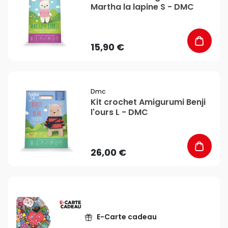
Martha la lapine S - DMC
15,90 €
favorite_border
Dmc
Kit crochet Amigurumi Benji
l'ours L - DMC
26,00 €
E-Carte cadeau