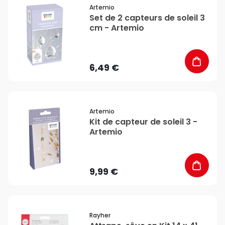
favorite_border
Artemio
Set de 2 capteurs de soleil 3
cm - Artemio
6,49 €
favorite_border
Artemio
Kit de capteur de soleil 3 -
Artemio
9,99 €
favorite_border
Rayher