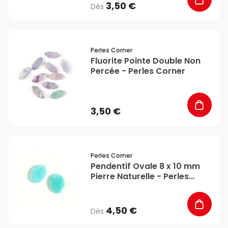
3,50 €
Dès
favorite_border
Perles Corner
Fluorite Pointe Double Non
Percée - Perles Corner
3,50 €
favorite_border
Perles Corner
Pendentif Ovale 8 x 10 mm
Pierre Naturelle - Perles
Corner
4,50 €
Dès