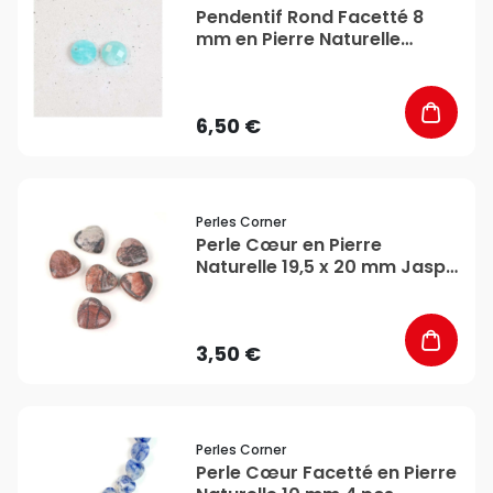
Pendentif Rond Facetté 8
mm en Pierre Naturelle
Amazonite - Perles Corner
6,50 €
favorite_border
Perles Corner
Perle Cœur en Pierre
Naturelle 19,5 x 20 mm Jaspe
- Perles Corner
3,50 €
favorite_border
Perles Corner
Perle Cœur Facetté en Pierre