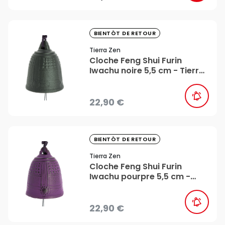
favorite_border
BIENTÔT DE RETOUR
Tierra Zen
Cloche Feng Shui Furin
Iwachu noire 5,5 cm - Tierra
Zen
22,90 €
favorite_border
BIENTÔT DE RETOUR
Tierra Zen
Cloche Feng Shui Furin
Iwachu pourpre 5,5 cm -
Tierra Zen
22,90 €