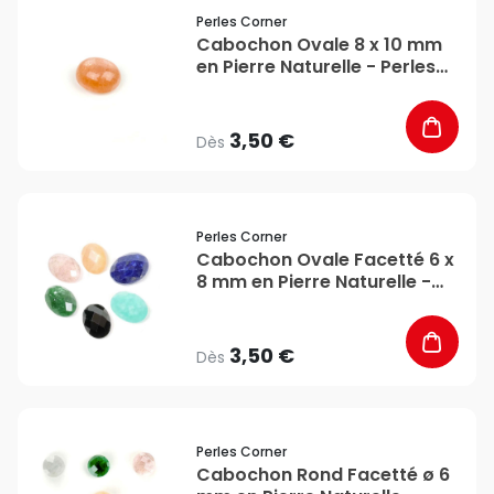
favorite_border
Perles Corner
Cabochon Ovale 8 x 10 mm
en Pierre Naturelle - Perles
Corner
3,50 €
Dès
favorite_border
Perles Corner
Cabochon Ovale Facetté 6 x
8 mm en Pierre Naturelle -
Perles Corner
3,50 €
Dès
favorite_border
Perles Corner
Cabochon Rond Facetté ø 6