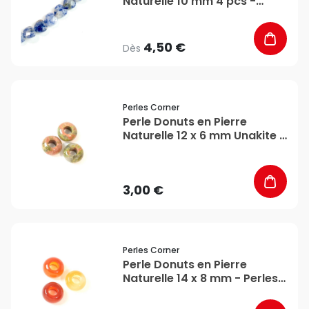
Naturelle 10 mm 4 pcs -
Perles Corner
4,50 €
Dès
favorite_border
Perles Corner
Perle Donuts en Pierre
Naturelle 12 x 6 mm Unakite -
Perles Corner
3,00 €
favorite_border
Perles Corner
Perle Donuts en Pierre
Naturelle 14 x 8 mm - Perles
Corner