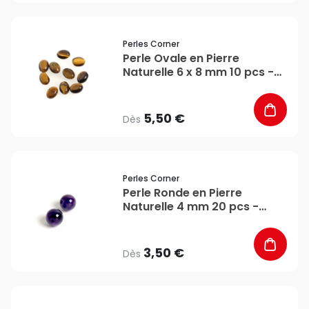
favorite_border
Perles Corner
Perle Ovale en Pierre
Naturelle 6 x 8 mm 10 pcs -
Perles Corner
5,50 €
Dès
favorite_border
Perles Corner
Perle Ronde en Pierre
Naturelle 4 mm 20 pcs -
Perles Corner
3,50 €
Dès
favorite_border