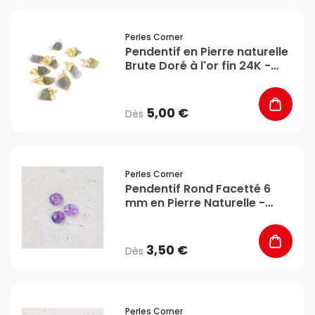
favorite_border
Perles Corner
Pendentif en Pierre naturelle
Brute Doré à l'or fin 24K -
Perles Corner
5,00 €
Dès
favorite_border
Perles Corner
Pendentif Rond Facetté 6
mm en Pierre Naturelle -
Perles Corner
3,50 €
Dès
favorite_border
Perles Corner