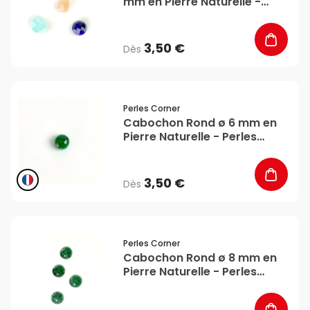
mm en Pierre Naturelle -
Perles Corner
3,50 €
Dès
favorite_border
Perles Corner
Cabochon Rond ø 6 mm en
Pierre Naturelle - Perles
Corner
3,50 €
Dès
favorite_border
Perles Corner
Cabochon Rond ø 8 mm en
Pierre Naturelle - Perles
Corner