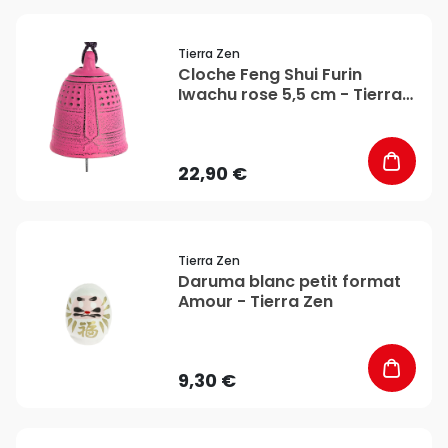
favorite_border
Tierra Zen
Cloche Feng Shui Furin
Iwachu rose 5,5 cm - Tierra
Zen
22,90 €
favorite_border
Tierra Zen
Daruma blanc petit format
Amour - Tierra Zen
9,30 €