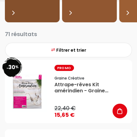
71 résultats
Filtrer et trier
30
%
favorite_border
-
PROMO
Graine Créative
Attrape-rêves Kit
amérindien - Graine
Créative
22,40 €
15,65 €