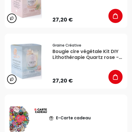
Graine Créative
27,20 €
favorite_border
Graine Créative
Bougie cire végétale Kit DIY
Lithothérapie Quartz rose -
Graine Créative
27,20 €
E-Carte cadeau