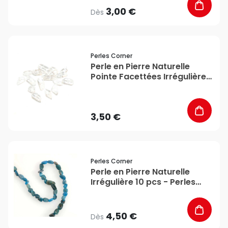
3,00 €
Dès
favorite_border
Perles Corner
Perle en Pierre Naturelle
Pointe Facettées Irrégulière
Cristal de Roche - 4 pcs -
Perles Corner
3,50 €
favorite_border
Perles Corner
Perle en Pierre Naturelle
Irrégulière 10 pcs - Perles
Corner
4,50 €
Dès