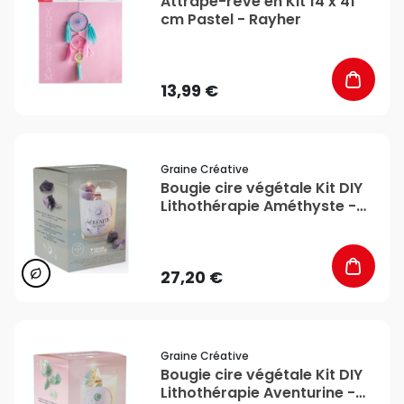
Attrape-rêve en Kit 14 x 41
cm Pastel - Rayher
13,99 €
favorite_border
Graine Créative
Bougie cire végétale Kit DIY
Lithothérapie Améthyste -
Graine Créative
27,20 €
favorite_border
Graine Créative
Bougie cire végétale Kit DIY
Lithothérapie Aventurine -