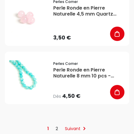
Perles Corner
Perle Ronde en Pierre
Naturelle 4,5 mm Quartz
Rose 20 pcs - Perles Corner
3,50 €
favorite_border
Perles Corner
Perle Ronde en Pierre
Naturelle 8 mm 10 pcs -
Perles Corner
4,50 €
Dès
1
2
Suivant