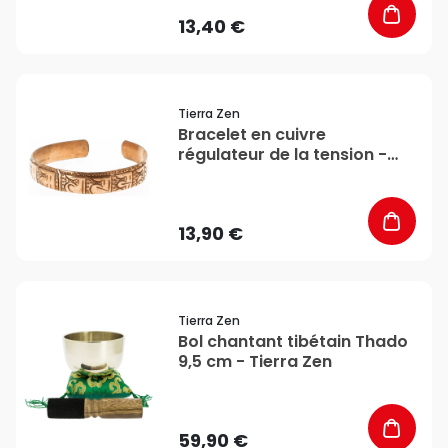
13,40 €
favorite_border
Tierra Zen
Bracelet en cuivre
régulateur de la tension -
Tierra Zen
13,90 €
favorite_border
Tierra Zen
Bol chantant tibétain Thado
9,5 cm - Tierra Zen
59,90 €