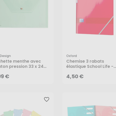
 Design
Oxford
99 €
4,50 €
hette menthe avec
Chemise 3 rabats
ton pression 33 x 24
élastique School Life -
- Rico Design
Oxford
AJOUTER AU PANIER
AJOUTER AU PANIER
99 €
4,50 €
favorite_border