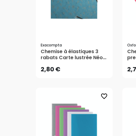
Exacompta
Oxfo
2,80 €
2,
Chemise à élastiques 3
Che
rabats Carte lustrée Néo
pre
Déco - Exacompta
AJOUTER AU PANIER
2,80 €
2,
favorite_border