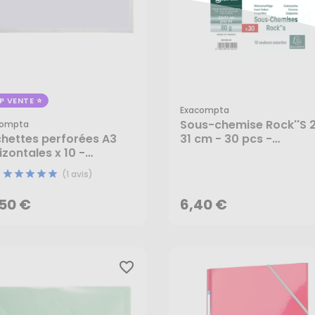
P VENTE
Exacompta
Sous-chemise Rock''S 2
compta
hettes perforées A3
31 cm - 30 pcs -
izontales x 10 -
Exacompta
,50 €
6,40 €
acompta
(1 avis)
AJOUTER AU PANIER
AJOUTER AU PANIER
,50 €
6,40 €
favorite_border