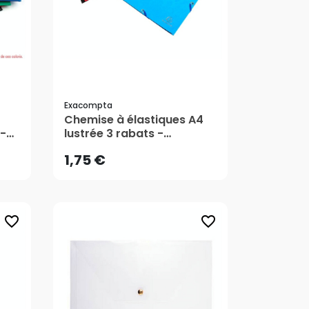
Exacompta
1,75 €
Chemise à élastiques A4
-
lustrée 3 rabats -
Exacompta
AJOUTER AU PANIER
1,75 €
favorite_border
favorite_border