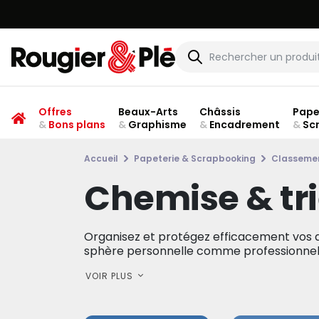
Offres
Beaux-Arts
Châssis
Pape
&
Bons plans
&
Graphisme
&
Encadrement
&
Sc
Accueil
Papeterie & Scrapbooking
Classemen
Chemise & tr
Organisez et protégez efficacement vos 
sphère personnelle comme professionnelle
VOIR PLUS