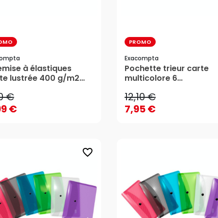
OMO
PROMO
compta
Exacompta
0 €
12,10 €
mise à élastiques
Pochette trieur carte
te lustrée 400 g/m2
multicolore 6
99 €
7,95 €
arel A4 21 x 29,7 cm -
compartiments Aquare
0 €
12,10 €
acompta
x 13 cm - Exacompta
AJOUTER AU PANIER
AJOUTER AU PANIER
99 €
7,95 €
favorite_border