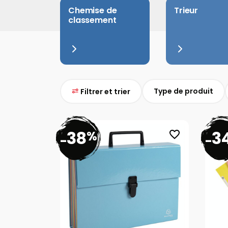
Chemise de
Trieur
classement
Type de produit
Filtrer et trier
38
3
%
favorite_border
-
-