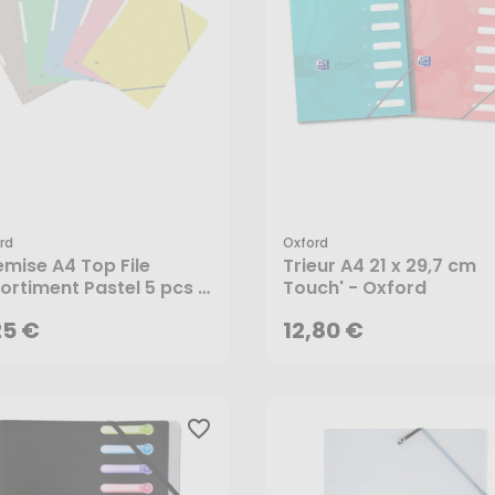
rd
Oxford
25 €
12,80 €
mise A4 Top File
Trieur A4 21 x 29,7 cm
ortiment Pastel 5 pcs -
Touch' - Oxford
ord
AJOUTER AU PANIER
AJOUTER AU PANIER
25 €
12,80 €
favorite_border