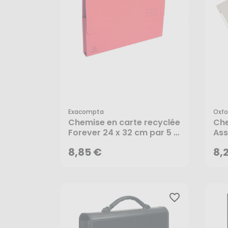
Exacompta
Oxfo
8,85 €
8,
Chemise en carte recyclée
Che
Forever 24 x 32 cm par 5 -
Ass
Exacompta
Oxf
AJOUTER AU PANIER
8,85 €
8,
favorite_border