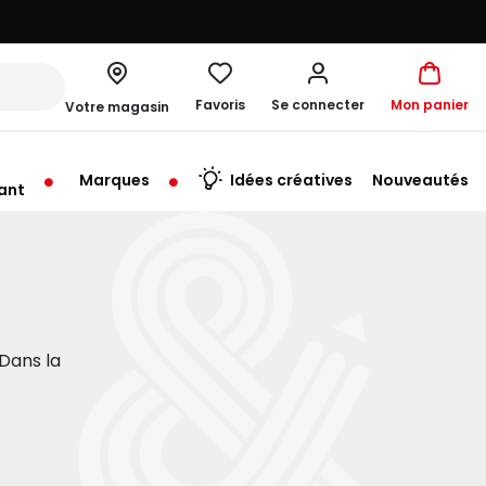
Favoris
Se connecter
Mon panier
Votre magasin
Marques
Idées créatives
Nouveautés
ant
me à 19:00
Dans la