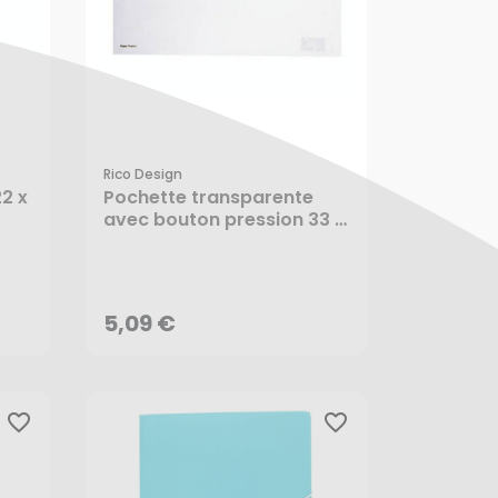
Rico Design
2 x
Pochette transparente
avec bouton pression 33 x
24 cm - Rico Design
5,09 €
AJOUTER AU PANIER
5,09 €
favorite_border
favorite_border