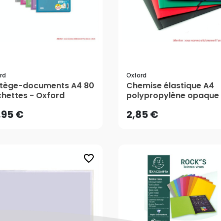
rd
Oxford
,95 €
2,85 €
tège-documents A4 80
Chemise élastique A4
hettes - Oxford
polypropylène opaque 
Oxford
AJOUTER AU PANIER
AJOUTER AU PANIER
,95 €
2,85 €
favorite_border