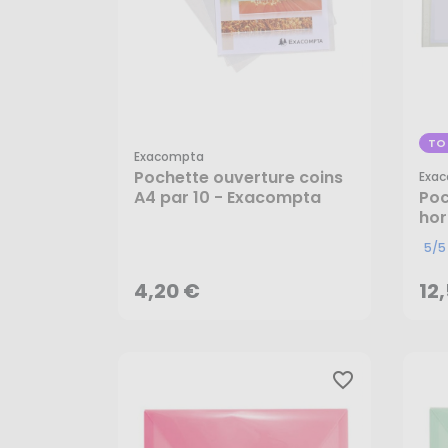
TO
Exacompta
Pochette ouverture coins
Exa
A4 par 10 - Exacompta
Poc
hor
4,20 €
12
Ex
5/5
AJOUTER AU PANIER
4,20 €
12
favorite_border