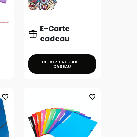
E-Carte
cadeau
OFFREZ UNE CARTE
CADEAU
favorite_border
favorite_border