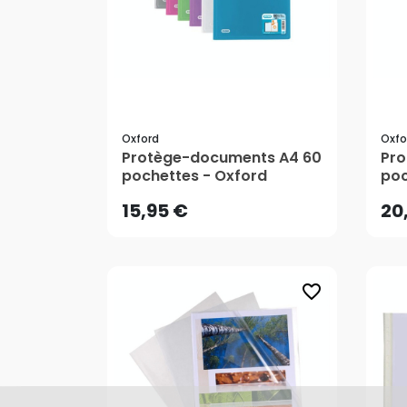
Oxford
Oxfo
15,95 €
20
Protège-documents A4 60
Pro
pochettes - Oxford
poc
AJOUTER AU PANIER
15,95 €
20
favorite_border