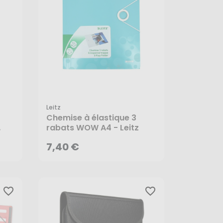
Leitz
7,40 €
Chemise à élastique 3
rabats WOW A4 - Leitz
AJOUTER AU PANIER
7,40 €
favorite_border
favorite_border