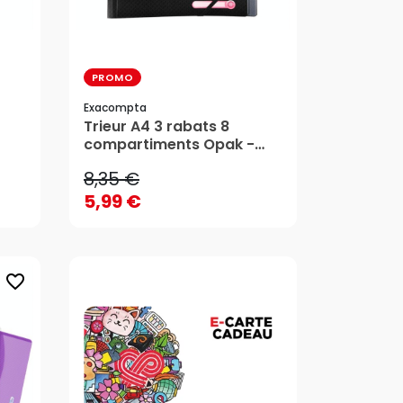
PROMO
Exacompta
8,35 €
Trieur A4 3 rabats 8
compartiments Opak -
5,99 €
l 26
Exacompta
8,35 €
AJOUTER AU PANIER
5,99 €
favorite_border