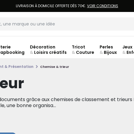
LIVRAISON À DOMICILE OFFERTE DÈS 70€.
VOIR CONDITIONS
terie
Décoration
Tricot
Perles
Jeux
rapbooking
&
Loisirs créatifs
&
Couture
&
Bijoux
&
Enf
Fer
t & Présentation
Chemise & trieur
ieur
documents grâce aux chemises de classement et trieurs 
, une bonne organisa...