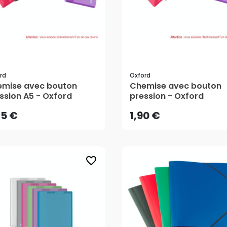
rd
Oxford
75 €
1,90 €
mise avec bouton
Chemise avec bouton
ssion A5 - Oxford
pression - Oxford
AJOUTER AU PANIER
AJOUTER AU PANIER
75 €
1,90 €
favorite_border