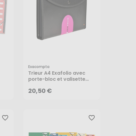
Exacompta
20,50 €
Trieur A4 Exafolio avec
porte-bloc et valisette
Exactive 6 compartiments
AJOUTER AU PANIER
20,50 €
- Exacompta
favorite_border
favorite_border