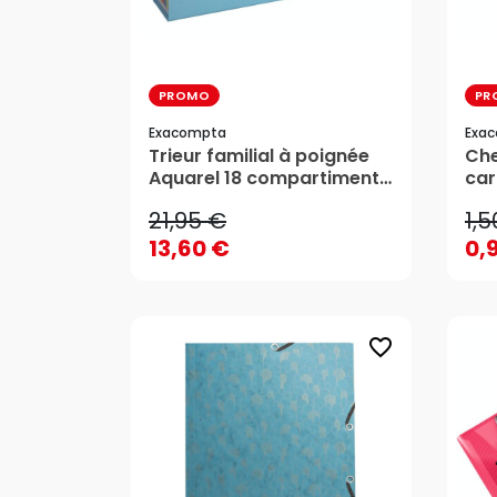
PROMO
PR
Exacompta
Exa
21,95 €
1,5
Trieur familial à poignée
Che
Aquarel 18 compartiments
car
13,60 €
0,
- Exacompta
Aqu
21,95 €
1,5
Ex
AJOUTER AU PANIER
13,60 €
0,
favorite_border