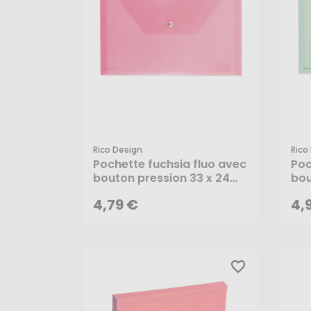
Rico Design
Rico
4,79 €
4,
Pochette fuchsia fluo avec
Poc
bouton pression 33 x 24
bou
cm - Rico Design
cm 
AJOUTER AU PANIER
4,79 €
4,
favorite_border