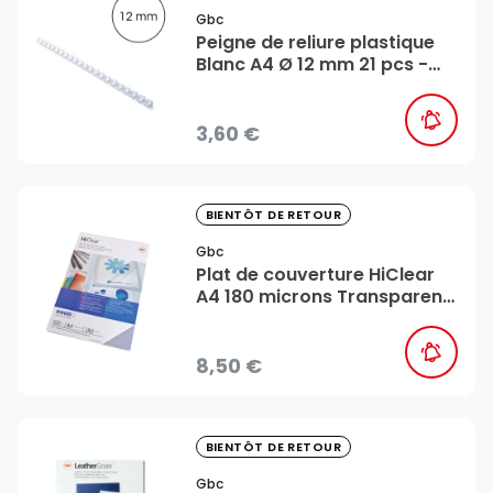
Gbc
Peigne de reliure plastique
Blanc A4 Ø 12 mm 21 pcs -
Gbc
3,60 €
favorite_border
BIENTÔT DE RETOUR
Gbc
Plat de couverture HiClear
A4 180 microns Transparent
25 pcs - Gbc
8,50 €
favorite_border
BIENTÔT DE RETOUR
Gbc