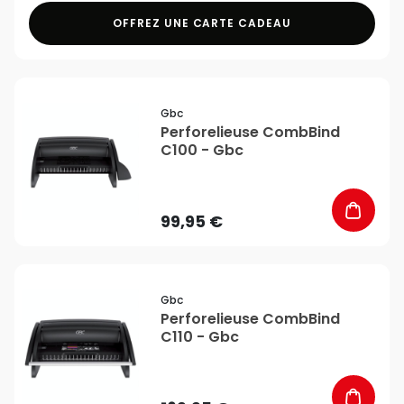
OFFREZ UNE CARTE CADEAU
favorite_border
Gbc
Perforelieuse CombBind
C100 - Gbc
99,95 €
favorite_border
Gbc
Perforelieuse CombBind
C110 - Gbc