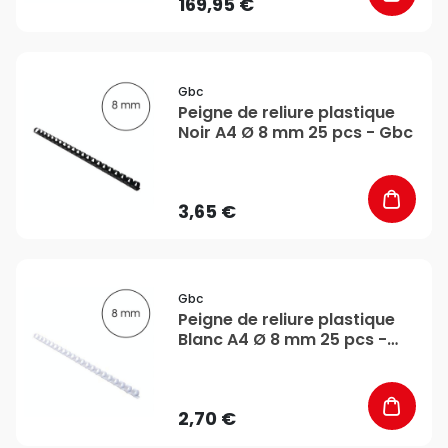
169,95 €
favorite_border
Gbc
Peigne de reliure plastique
Noir A4 Ø 8 mm 25 pcs - Gbc
3,65 €
favorite_border
Gbc
Peigne de reliure plastique
Blanc A4 Ø 8 mm 25 pcs -
Gbc
2,70 €