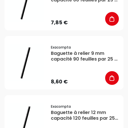
Exacompta
7,85 €
favorite_border
Exacompta
Baguette à relier 9 mm
capacité 90 feuilles par 25 -
Exacompta
8,60 €
favorite_border
Exacompta
Baguette à relier 12 mm
capacité 120 feuilles par 25 -
Exacompta