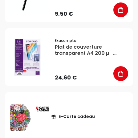
9,50 €
favorite_border
Exacompta
Plat de couverture
transparent A4 200 µ -
Exacompta
24,60 €
E-Carte cadeau