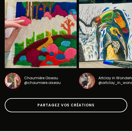
Chaumière Oiseau
Artclay in Wonder
@chaumiere.oiseau
@artclay_in_won
PARTAGEZ VOS CRÉATIONS