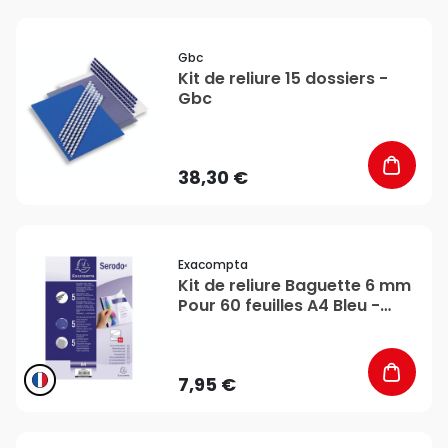
favorite_border
Gbc
Kit de reliure 15 dossiers -
Gbc
38,30 €
favorite_border
Exacompta
Kit de reliure Baguette 6 mm
Pour 60 feuilles A4 Bleu -
Exacompta
7,95 €