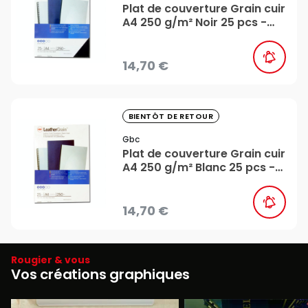
Plat de couverture Grain cuir
A4 250 g/m² Noir 25 pcs -
Gbc
14,70 €
favorite_border
BIENTÔT DE RETOUR
Gbc
Plat de couverture Grain cuir
A4 250 g/m² Blanc 25 pcs -
Gbc
14,70 €
Rougier & vous
Vos créations graphiques