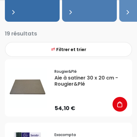
19 résultats
Filtrer et trier
favorite_border
Rougier&plé
Aie à satiner 30 x 20 cm -
Rougier&Plé
54,10 €
favorite_border
Exacompta