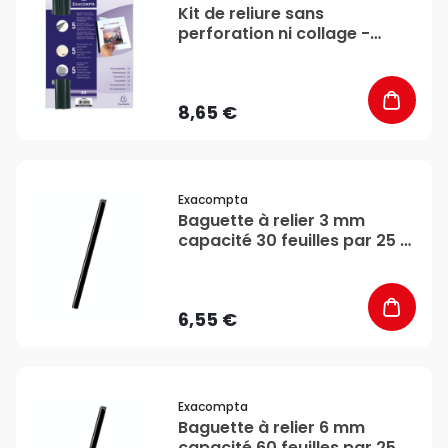
Kit de reliure sans
perforation ni collage -
Exacompta
8,65 €
favorite_border
Exacompta
Baguette à relier 3 mm
capacité 30 feuilles par 25 -
Exacompta
6,55 €
favorite_border
Exacompta
Baguette à relier 6 mm
capacité 60 feuilles par 25 -