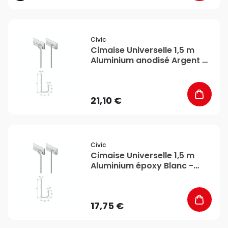
favorite_border
Civic
Cimaise Universelle 1,5 m
Aluminium anodisé Argent -
CiviC
21,10 €
favorite_border
Civic
Cimaise Universelle 1,5 m
Aluminium époxy Blanc -
CiviC
17,75 €