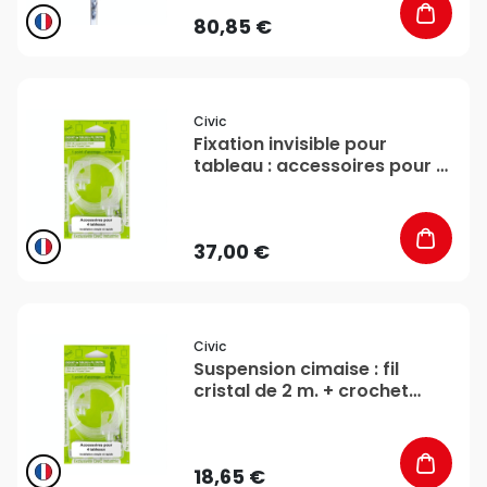
80,85 €
favorite_border
Civic
Fixation invisible pour
tableau : accessoires pour 4
tableaux - CiviC
37,00 €
favorite_border
Civic
Suspension cimaise : fil
cristal de 2 m. + crochet
haut + suspenseur - CiviC
18,65 €