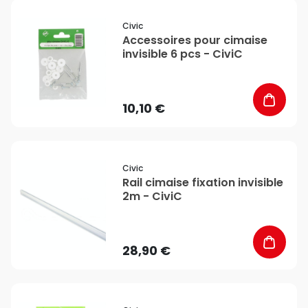
favorite_border
Civic
Accessoires pour cimaise
invisible 6 pcs - CiviC
10,10 €
favorite_border
Civic
Rail cimaise fixation invisible
2m - CiviC
28,90 €
favorite_border