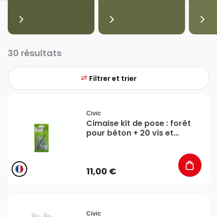
30 résultats
Filtrer et trier
favorite_border
Civic
Cimaise kit de pose : forêt
pour bêton + 20 vis et
chevilles - CiviC
11,00 €
favorite_border
Civic