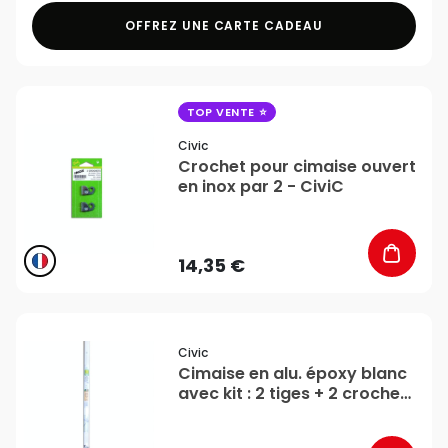
OFFREZ UNE CARTE CADEAU
favorite_border
TOP VENTE
Civic
Crochet pour cimaise ouvert
en inox par 2 - CiviC
14,35 €
favorite_border
Civic
Cimaise en alu. époxy blanc
avec kit : 2 tiges + 2 crochets
- CiviC