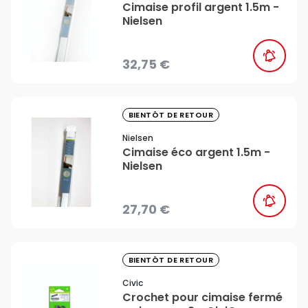
Cimaise profil argent 1.5m -
Nielsen
32,75 €
favorite_border
BIENTÔT DE RETOUR
Nielsen
Cimaise éco argent 1.5m -
Nielsen
27,70 €
favorite_border
BIENTÔT DE RETOUR
Civic
Crochet pour cimaise fermé