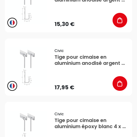
x 4 mm 1,5 m - CiviC
15,30 €
favorite_border
Civic
Tige pour cimaise en
aluminium anodisé argent 4
x 4 mm 2 m - CiviC
17,95 €
favorite_border
Civic
Tige pour cimaise en
aluminium époxy blanc 4 x 4
mm 1,5 m - CiviC