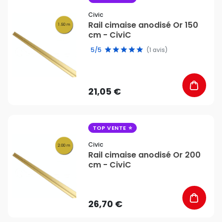
Civic
Rail cimaise anodisé Or 150
cm - CiviC
5/5
(1 avis)
21,05 €
favorite_border
TOP VENTE
Civic
Rail cimaise anodisé Or 200
cm - CiviC
26,70 €