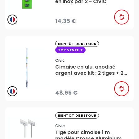
en inox par 2 - CiviC
14,35 €
favorite_border
BIENTÔT DE RETOUR
TOP VENTE
Civic
Cimaise en alu. anodisé
argent avec kit : 2 tiges + 2
crochets - CiviC
48,95 €
favorite_border
BIENTÔT DE RETOUR
Civic
Tige pour cimaise 1 m
modèle Crosse Aluminium