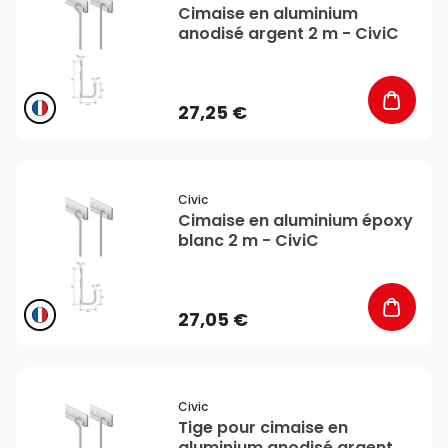
Cimaise en aluminium
anodisé argent 2 m - CiviC
27,25 €
favorite_border
Civic
Cimaise en aluminium époxy
blanc 2 m - CiviC
27,05 €
favorite_border
Civic
Tige pour cimaise en
aluminium anodisé argent 4