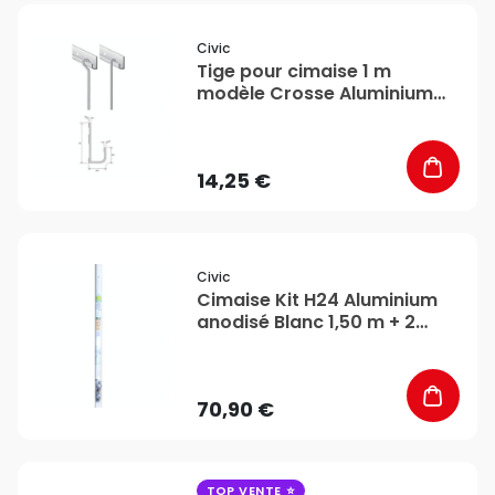
favorite_border
Civic
Tige pour cimaise 1 m
modèle Crosse Aluminium
anodisé Argent - CiviC
14,25 €
favorite_border
Civic
Cimaise Kit H24 Aluminium
anodisé Blanc 1,50 m + 2
tiges + 2 crochets - CiviC
70,90 €
favorite_border
TOP VENTE