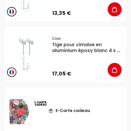
13,35 €
favorite_border
Civic
Tige pour cimaise en
aluminium époxy blanc 4 x 4
mm 2 m - CiviC
17,05 €
E-Carte cadeau