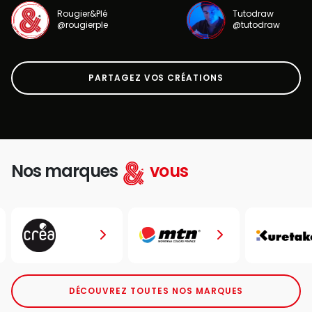
Rougier&Plé
Tutodraw
@rougierple
@tutodraw
PARTAGEZ VOS CRÉATIONS
Nos marques
vous
DÉCOUVREZ TOUTES NOS MARQUES