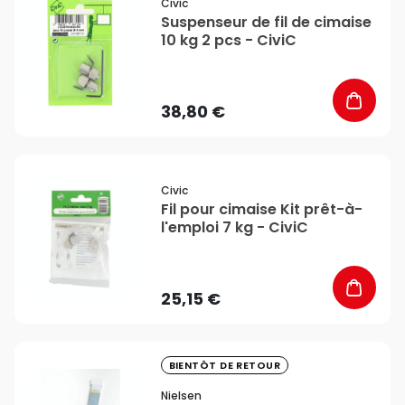
Civic
Suspenseur de fil de cimaise
10 kg 2 pcs - CiviC
38,80 €
favorite_border
Civic
Fil pour cimaise Kit prêt-à-
l'emploi 7 kg - CiviC
25,15 €
favorite_border
BIENTÔT DE RETOUR
Nielsen