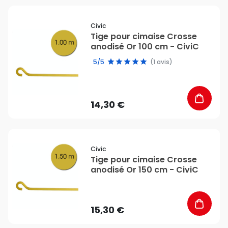
favorite_border
Civic
Tige pour cimaise Crosse
anodisé Or 100 cm - CiviC
5/5
(1 avis)
14,30 €
favorite_border
Civic
Tige pour cimaise Crosse
anodisé Or 150 cm - CiviC
15,30 €