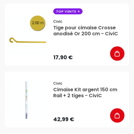
favorite_border
TOP VENTE
Civic
Tige pour cimaise Crosse
anodisé Or 200 cm - CiviC
17,90 €
favorite_border
Civic
Cimaise Kit argent 150 cm
Rail + 2 tiges - CiviC
42,99 €