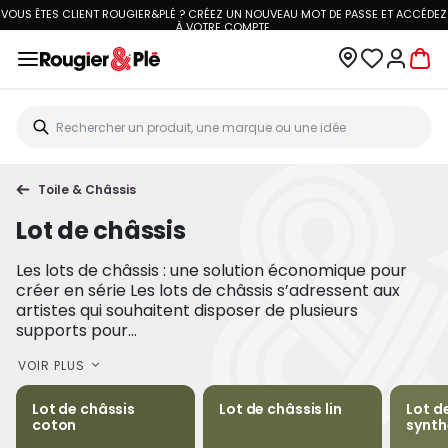
N À DOMICILE OFFERTE DÈS 70€.
VOIR CONDITIONS
VOUS ÊTES CLIENT R
Toile & Châssis
Lot de châssis
Les lots de châssis : une solution économique pour
créer en série Les lots de châssis s’adressent aux
artistes qui souhaitent disposer de plusieurs
supports pour...
VOIR PLUS
Lot de châssis
Lot de châssis lin
Lot d
coton
synth