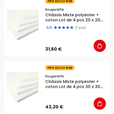
favorite_border
PRIX EXCLU WEB
Rougier&plé
Châssis Mixte polyester +
coton Lot de 4 pcs 20 x 20
cm - Rougier&Plé
5/5
(1 avis)
31,60 €
favorite_border
PRIX EXCLU WEB
Rougier&plé
Châssis Mixte polyester +
coton Lot de 4 pcs 30 x 30
cm - Rougier&Plé
43,20 €