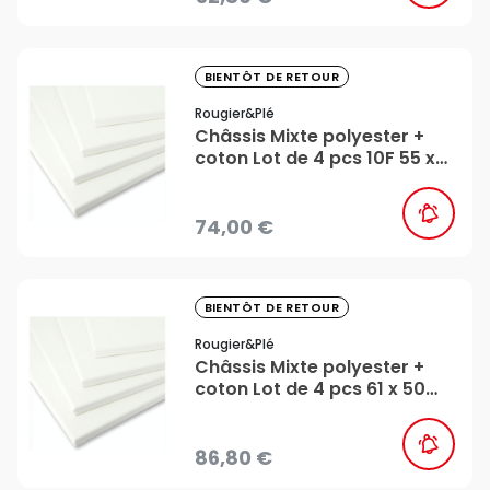
favorite_border
BIENTÔT DE RETOUR
Rougier&plé
Châssis Mixte polyester +
coton Lot de 4 pcs 10F 55 x
46 cm - Rougier&Plé
74,00 €
favorite_border
BIENTÔT DE RETOUR
Rougier&plé
Châssis Mixte polyester +
coton Lot de 4 pcs 61 x 50
cm - Rougier&Plé
86,80 €