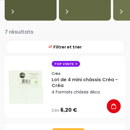
7 résultats
Filtrer et trier
favorite_border
TOP VENTE
Créa
Lot de 4 mini châssis Créa -
Créa
4 Formats châssis déco
6,20 €
Dès