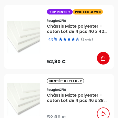
favorite_border
TOP VENTE
PRIX EXCLU WEB
Rougier&plé
Châssis Mixte polyester +
coton Lot de 4 pcs 40 x 40
cm - Rougier&Plé
4,5/5
(2 avis)
52,80 €
favorite_border
BIENTÔT DE RETOUR
Rougier&plé
Châssis Mixte polyester +
coton Lot de 4 pcs 46 x 38
cm - Rougier&Plé
52,80 €