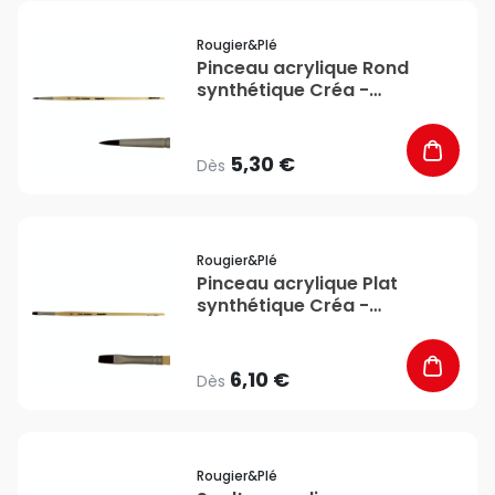
favorite_border
Rougier&plé
Pinceau acrylique Rond
synthétique Créa -
Rougier&Plé
5,30 €
Dès
favorite_border
Rougier&plé
Pinceau acrylique Plat
synthétique Créa -
Rougier&Plé
6,10 €
Dès
favorite_border
Rougier&plé