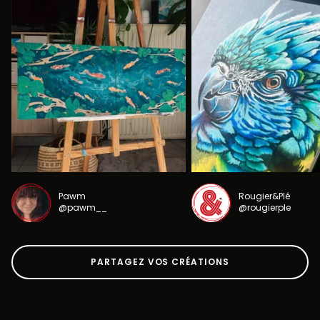
Pawm
Rougier&Plé
@pawm__
@rougierple
PARTAGEZ VOS CRÉATIONS