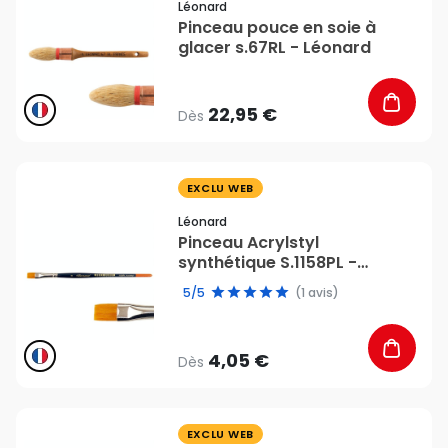
Léonard
Pinceau pouce en soie à
glacer s.67RL - Léonard
22,95 €
Dès
favorite_border
EXCLU WEB
Léonard
Pinceau Acrylstyl
synthétique S.1158PL -
Léonard
5/5
(1 avis)
4,05 €
Dès
favorite_border
EXCLU WEB