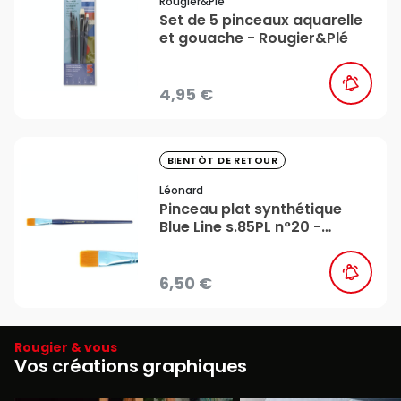
Rougier&plé
Set de 5 pinceaux aquarelle
et gouache - Rougier&Plé
4,95 €
favorite_border
BIENTÔT DE RETOUR
Léonard
Pinceau plat synthétique
Blue Line s.85PL n°20 -
Léonard
6,50 €
Rougier & vous
Vos créations graphiques