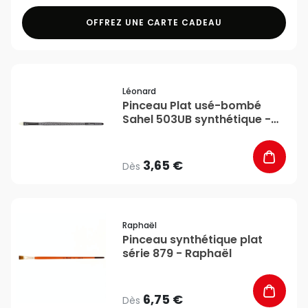
OFFREZ UNE CARTE CADEAU
favorite_border
Léonard
Pinceau Plat usé-bombé
Sahel 503UB synthétique -
Léonard
3,65 €
Dès
favorite_border
Raphaël
Pinceau synthétique plat
série 879 - Raphaël
6,75 €
Dès