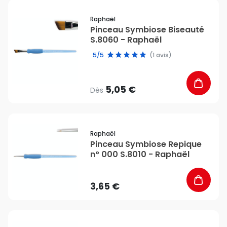
favorite_border
Raphaël
Pinceau Symbiose Biseauté
S.8060 - Raphaël
5/5
(1 avis)
5,05 €
Dès
favorite_border
Raphaël
Pinceau Symbiose Repique
n° 000 S.8010 - Raphaël
3,65 €
favorite_border