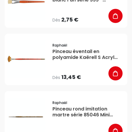
Raphaël
2,75 €
Dès
favorite_border
Raphaël
Pinceau éventail en
polyamide Kaërell S Acryl
série 8795 - Raphaël
13,45 €
Dès
favorite_border
Raphaël
Pinceau rond imitation
martre série 85046 Mini
Précision - Raphaël