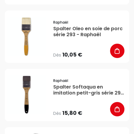
favorite_border
Raphaël
Spalter Oleo en soie de porc
série 293 - Raphaël
10,05 €
Dès
favorite_border
Raphaël
Spalter Softaqua en
imitation petit-gris série 296
- Raphaël
15,80 €
Dès