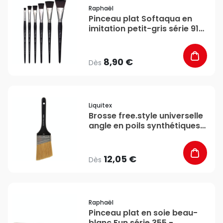
favorite_border
Raphaël
Pinceau plat Softaqua en
imitation petit-gris série 915
- Raphaël
8,90 €
Dès
favorite_border
Liquitex
Brosse free.style universelle
angle en poils synthétiques -
Liquitex
12,05 €
Dès
favorite_border
Raphaël
Pinceau plat en soie beau-
blanc Fun série 355 -