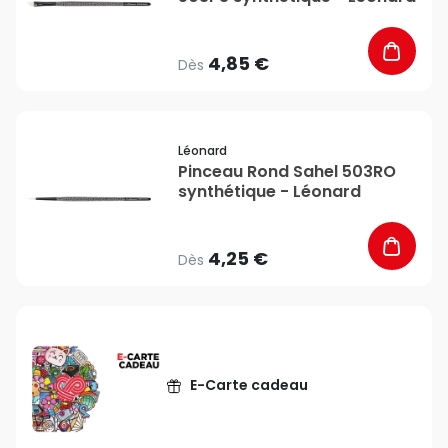
4,85 €
Dès
favorite_border
Léonard
Pinceau Rond Sahel 503RO
synthétique - Léonard
4,25 €
Dès
E-Carte cadeau