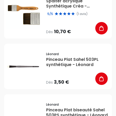
Spalter acrylique
Synthétique Créa -
Rougier&Plé
5/5
(1 avis)
10,70 €
Dès
favorite_border
Léonard
Pinceau Plat Sahel 503PL
synthétique - Léonard
3,50 €
Dès
favorite_border
Léonard
Pinceau Plat biseauté Sahel
503PS synthétique - Léonard