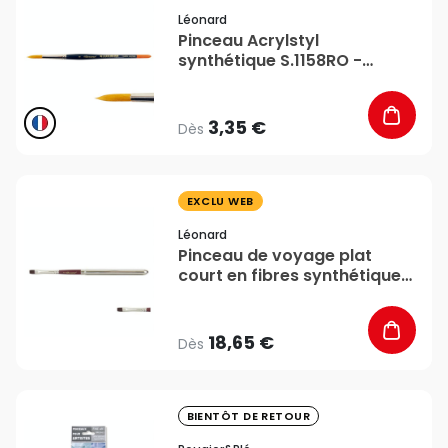
Léonard
Pinceau Acrylstyl
synthétique S.1158RO -
Léonard
3,35 €
Dès
favorite_border
EXCLU WEB
Léonard
Pinceau de voyage plat
court en fibres synthétiques
cambrée bordeaux Evasion
série 1212 - Léonard
18,65 €
Dès
favorite_border
BIENTÔT DE RETOUR