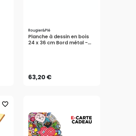
Rougier&plé
Planche à dessin en bois
24 x 36 cm Bord métal -
Rougier&Plé
63,20 €
AJOUTER AU PANIER
63,20 €
favorite_border