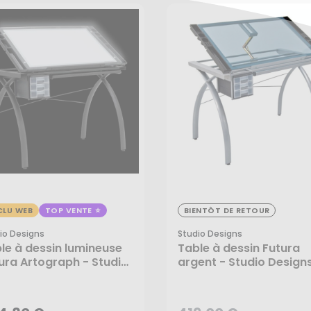
favorite_border
CLU WEB
TOP VENTE
BIENTÔT DE RETOUR
419,00 €
io Designs
Studio Designs
le à dessin lumineuse
Table à dessin Futura
ura Artograph - Studio
argent - Studio Design
4,80 €
igns
AJOUTER AU PANIER
CRÉER UNE ALERTE