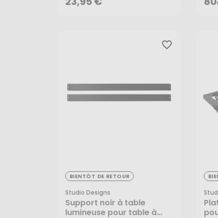
23,95 €
80
favorite_border
20,30 €
69
BIENTÔT DE RETOUR
BI
Studio Designs
Stud
Support noir à table
Pla
lumineuse pour table à
pou