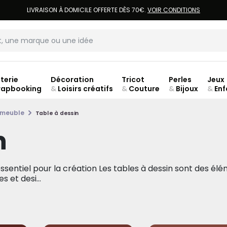
LIVRAISON À DOMICILE OFFERTE DÈS 70€.
VOIR CONDITIONS
terie
Décoration
Tricot
Perles
Jeux
rapbooking
&
Loisirs créatifs
&
Couture
&
Bijoux
&
Enf
ouve
 meuble
Table à dessin
n
essentiel pour la création Les tables à dessin sont des él
s et desi...