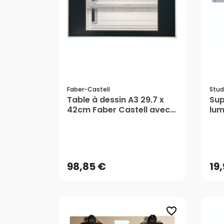
Faber-Castell
Stud
Table à dessin A3 29.7 x
Sup
42cm Faber Castell avec
lum
règle parallèle - Faber-
des
Castell
98,85 €
19
AJOUTER AU PANIER
98,85 €
19
favorite_border