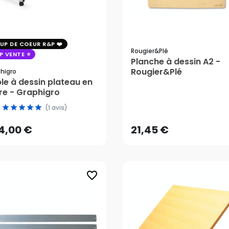
UP DE COEUR R&P
Rougier&plé
P VENTE
Planche à dessin A2 -
Rougier&Plé
higro
le à dessin plateau en
re - Graphigro
4,00 €
21,45 €
(1 avis)
AJOUTER AU PANIER
AJOUTER AU PANIER
4,00 €
21,45 €
favorite_border