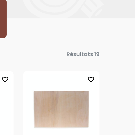
Résultats 19
favorite_border
favorite_border