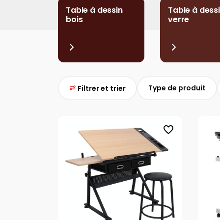
Table à dessin
Table à dess
bois
verre
Type de produit
Filtrer et trier
favorite_border