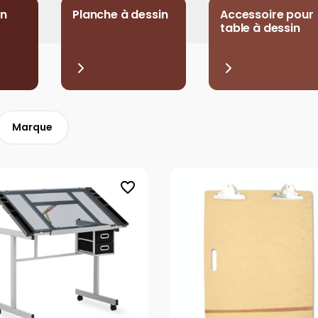
in
Planche à dessin
Accessoire pour
table à dessin
Marque
favorite_border