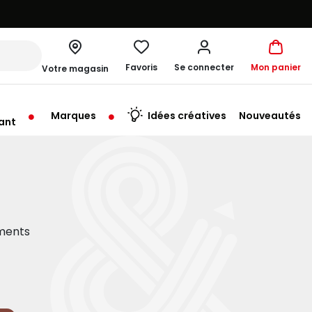
Favoris
Se connecter
Mon panier
Votre magasin
Marques
Idées créatives
Nouveautés
ant
rt à 10:00
éments