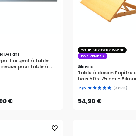
COUP DE COEUR R&P
io Designs
TOP VENTE
port argent à table
ineuse pour table à
Bilmans
sin - Studio Designs
Table à dessin Pupitre 
bois 50 x 75 cm - Bilma
,90 €
54,90 €
5/5
(3 avis)
AJOUTER AU PANIER
AJOUTER AU PANIER
,90 €
54,90 €
favorite_border