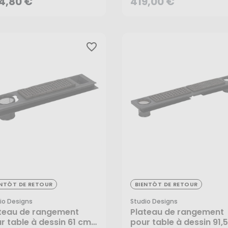
4,80 €
419,00 €
favorite_border
,00 €
99,00 €
ENTÔT DE RETOUR
BIENTÔT DE RETOUR
io Designs
Studio Designs
teau de rangement
Plateau de rangement
r table à dessin 61 cm -
pour table à dessin 91,5