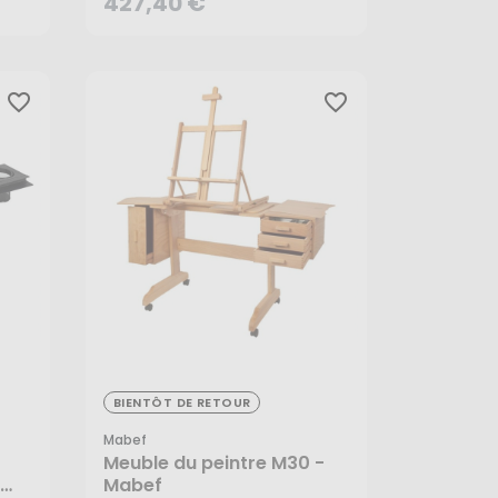
427,40 €
favorite_border
favorite_border
1 102,05 €
BIENTÔT DE RETOUR
Mabef
Meuble du peintre M30 -
Mabef