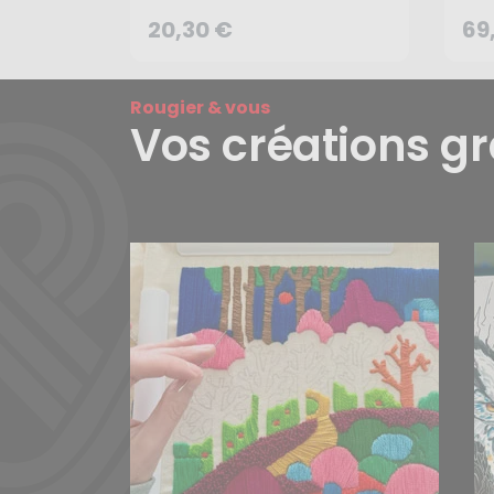
dessin - Studio Designs
Stu
20,30 €
69
CRÉER UNE ALERTE
Rougier & vous
Vos créations g