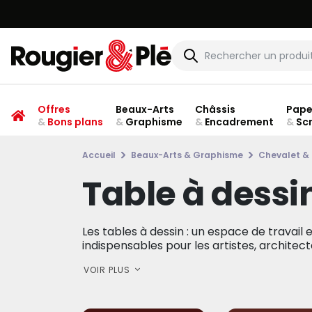
Offres
Beaux-Arts
Châssis
Pape
&
Bons plans
&
Graphisme
&
Encadrement
&
Sc
Accueil
Beaux-Arts & Graphisme
Chevalet &
Table à dessi
Les tables à dessin : un espace de travail 
indispensables pour les artistes, architecte
VOIR PLUS