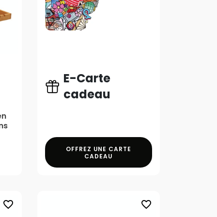
E-Carte
cadeau
en
ns
OFFREZ UNE CARTE
CADEAU
favorite_border
favorite_border