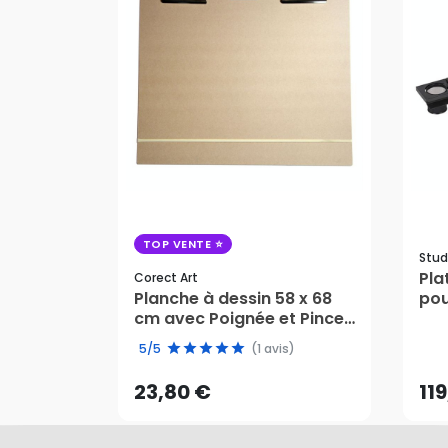
TOP VENTE
Stud
Pla
Corect Art
Planche à dessin 58 x 68
pou
cm avec Poignée et Pinces
- S
23,80 €
11
- Corect Art
5/5
(1 avis)
AJOUTER AU PANIER
23,80 €
11