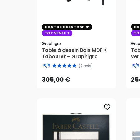
COUP DE COEUR R&P
CO
TOP VENTE
TO
Graphigro
Grap
Table à dessin Bois MDF +
Tab
Tabouret - Graphigro
ver
305,00 €
25
5/5
(2 avis)
5/5
AJOUTER AU PANIER
305,00 €
25
favorite_border