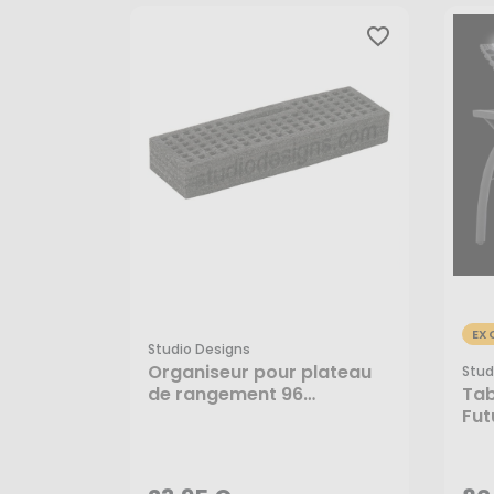
favorite_border
EX
Studio Designs
Organiseur pour plateau
Stud
de rangement 96
Tab
emplacements 2 pcs -
Fut
23,95 €
80
Studio Designs
Des
AJOUTER AU PANIER