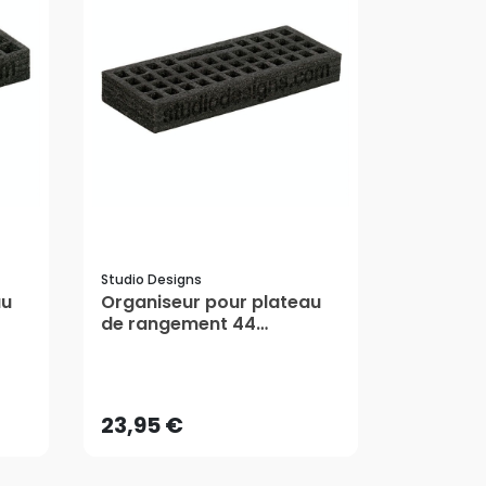
Studio Designs
au
Organiseur pour plateau
de rangement 44
emplacements 2 pcs -
23,95 €
Studio Designs
AJOUTER AU PANIER
23,95 €