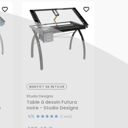
favorite_border
favorite_border
BIENTÔT DE RETOUR
427,40 €
Studio Designs
Table à dessin Futura
s
noire - Studio Designs
5/5
(1 avis)
CRÉER UNE ALERTE