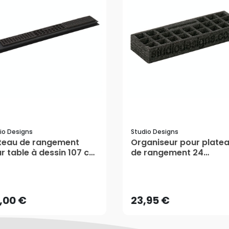
io Designs
Studio Designs
teau de rangement
Organiseur pour plate
r table à dessin 107 cm
de rangement 24
tudio Designs
emplacements 2 pcs -
9,00 €
23,95 €
Studio Designs
AJOUTER AU PANIER
AJOUTER AU PANIER
9,00 €
23,95 €