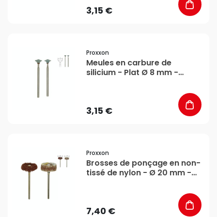
3,15 €
favorite_border
Proxxon
Meules en carbure de
silicium - Plat Ø 8 mm -
Proxxon
3,15 €
favorite_border
Proxxon
Brosses de ponçage en non-
tissé de nylon - Ø 20 mm -
Proxxon
7,40 €