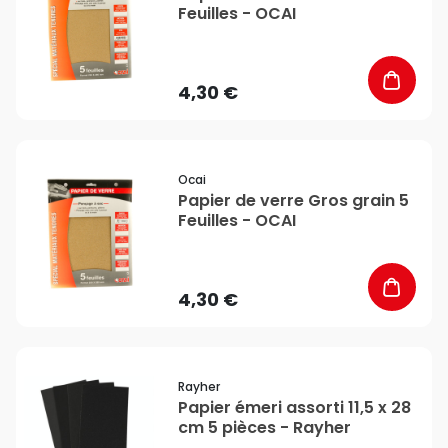
Feuilles - OCAI
4,30 €
favorite_border
Ocai
Papier de verre Gros grain 5
Feuilles - OCAI
4,30 €
favorite_border
Rayher
Papier émeri assorti 11,5 x 28
cm 5 pièces - Rayher