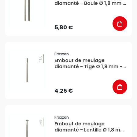
diamanté - Boule Ø 1,8 mm -
Proxxon
5,80 €
favorite_border
Proxxon
Embout de meulage
diamanté - Tige Ø 1,8 mm -
Proxxon
4,25 €
favorite_border
Proxxon
Embout de meulage
diamanté - Lentille Ø 1,8 mm
- Proxxon