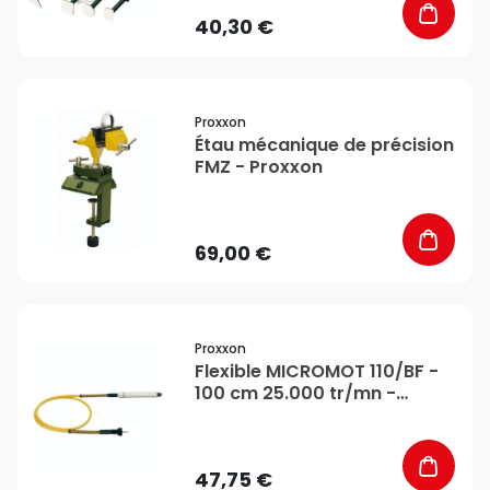
40,30 €
favorite_border
Proxxon
Étau mécanique de précision
FMZ - Proxxon
69,00 €
favorite_border
Proxxon
Flexible MICROMOT 110/BF -
100 cm 25.000 tr/mn -
Proxxon
47,75 €