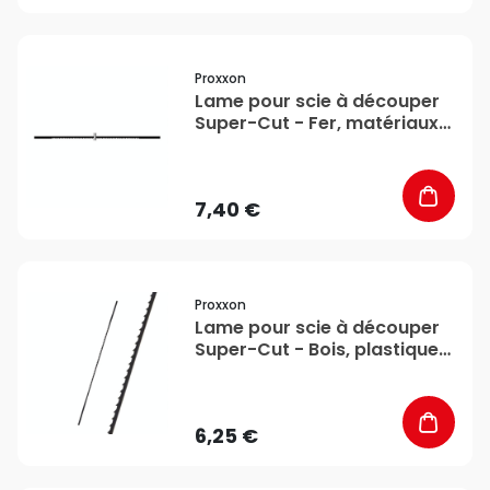
favorite_border
Proxxon
Lame pour scie à découper
Super-Cut - Fer, matériaux
durs - Denture ultrafine x 12
- Proxxon
7,40 €
favorite_border
Proxxon
Lame pour scie à découper
Super-Cut - Bois, plastiques
- Denture grossière x 12 -
Proxxon
6,25 €