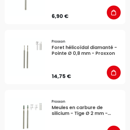
6,90 €
favorite_border
Proxxon
Foret hélicoïdal diamanté -
Pointe Ø 0,8 mm - Proxxon
14,75 €
favorite_border
Proxxon
Meules en carbure de
silicium - Tige Ø 2 mm -
Proxxon