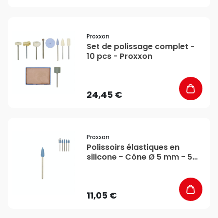
favorite_border
Proxxon
Set de polissage complet -
10 pcs - Proxxon
24,45 €
favorite_border
Proxxon
Polissoirs élastiques en
silicone - Cône Ø 5 mm - 5
pcs - Proxxon
11,05 €