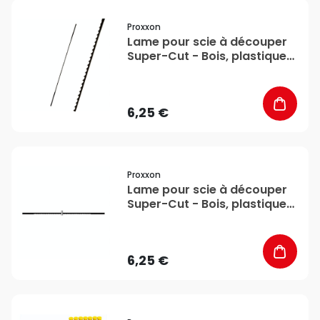
favorite_border
Proxxon
Lame pour scie à découper
Super-Cut - Bois, plastiques
- Denture moyenne x 12 -
Proxxon
6,25 €
favorite_border
Proxxon
Lame pour scie à découper
Super-Cut - Bois, plastiques
- Denture fine x 12 - Proxxon
6,25 €
favorite_border