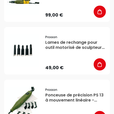
accessoires - Proxxon
99,00 €
favorite_border
Proxxon
Lames de rechange pour
outil motorisé de sculpteur
MSG - 5 pcs - Proxxon
49,00 €
favorite_border
Proxxon
Ponceuse de précision PS 13
à mouvement linéaire -
Proxxon