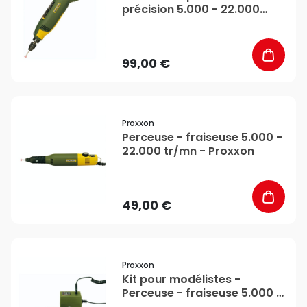
précision 5.000 - 22.000
tr/mn - Proxxon
99,00 €
favorite_border
Proxxon
Perceuse - fraiseuse 5.000 -
22.000 tr/mn - Proxxon
49,00 €
favorite_border
Proxxon
Kit pour modélistes -
Perceuse - fraiseuse 5.000 -
22.000 tr/mn + 34