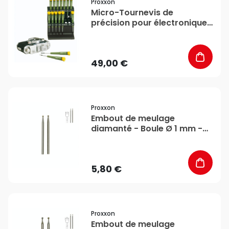
Proxxon
Micro-Tournevis de
précision pour électronique
- 15 pcs - Proxxon
49,00 €
favorite_border
Proxxon
Embout de meulage
diamanté - Boule Ø 1 mm -
Proxxon
5,80 €
favorite_border
Proxxon
Embout de meulage