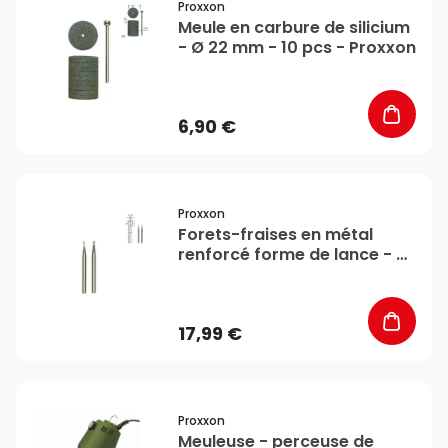
Proxxon
Meule en carbure de silicium
- Ø 22 mm - 10 pcs - Proxxon
6,90 €
favorite_border
Proxxon
Forets-fraises en métal
renforcé forme de lance - Ø
1 + 1,2 mm - Proxxon
17,99 €
favorite_border
Proxxon
Meuleuse - perceuse de