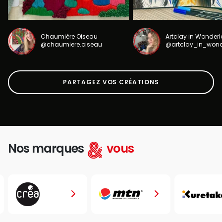
Chaumière Oiseau
Artclay in Wonder
@chaumiere.oiseau
@artclay_in_won
PARTAGEZ VOS CRÉATIONS
Nos marques
vous