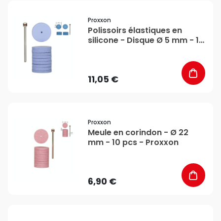
favorite_border
Proxxon
Polissoirs élastiques en
silicone - Disque Ø 5 mm - 10
pcs - Proxxon
11,05 €
favorite_border
Proxxon
Meule en corindon - Ø 22
mm - 10 pcs - Proxxon
6,90 €
favorite_border