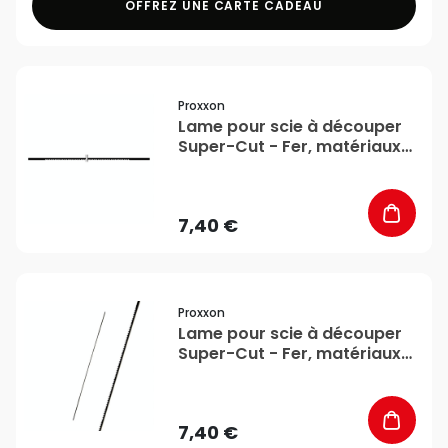
OFFREZ UNE CARTE CADEAU
favorite_border
Proxxon
Lame pour scie à découper
Super-Cut - Fer, matériaux
durs - Denture moyenne x 12
- Proxxon
7,40 €
favorite_border
Proxxon
Lame pour scie à découper
Super-Cut - Fer, matériaux
durs - Denture fine x 12 -
Proxxon
7,40 €