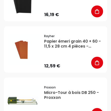
16,19 €
favorite_border
Rayher
Papier émeri grain 40 + 60 -
11,5 x 28 cm 4 pièces -
Rayher
12,59 €
favorite_border
Proxxon
Micro-Tour à bois DB 250 -
Proxxon