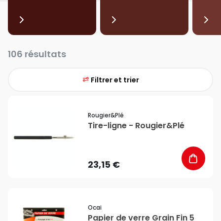
106 résultats
Filtrer et trier
favorite_border
Rougier&plé
Tire-ligne - Rougier&Plé
23,15 €
favorite_border
Ocai
Papier de verre Grain Fin 5