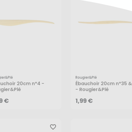
ier&plé
Rougier&plé
99 €
1,99 €
uchoir 20cm n°4 -
Ébauchoir 20cm n°35 &
gier&Plé
- Rougier&Plé
AJOUTER AU PANIER
AJOUTER AU PANIER
99 €
1,99 €
favorite_border