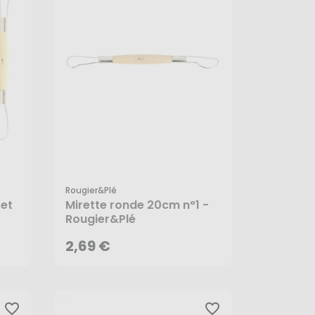
Rougier&plé
2,69 €
set
Mirette ronde 20cm n°1 -
Rougier&Plé
AJOUTER AU PANIER
2,69 €
favorite_border
favorite_border