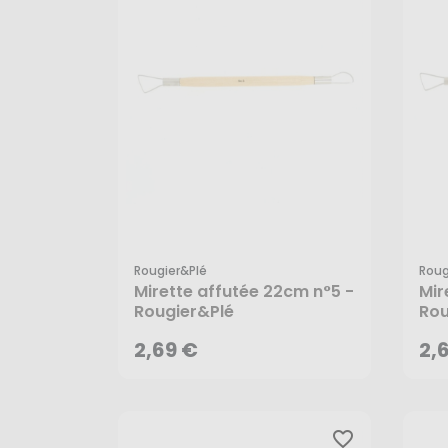
Rougier&plé
Roug
2,69 €
2,
Mirette affutée 22cm n°5 -
Mir
Rougier&Plé
Rou
AJOUTER AU PANIER
2,69 €
2,
favorite_border