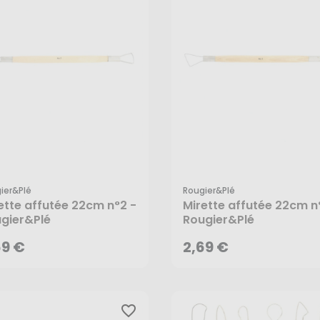
ier&plé
Rougier&plé
69 €
2,69 €
ette affutée 22cm n°2 -
Mirette affutée 22cm n
gier&Plé
Rougier&Plé
AJOUTER AU PANIER
AJOUTER AU PANIER
69 €
2,69 €
favorite_border