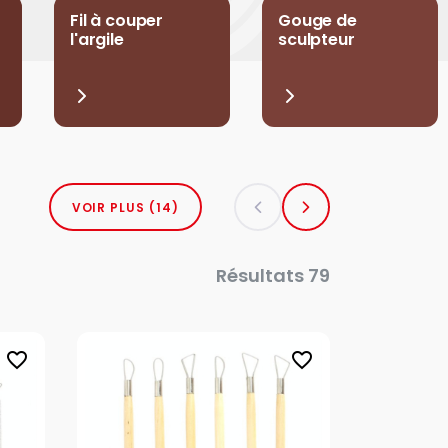
Fil à couper
Gouge de
l'argile
sculpteur
VOIR PLUS (14)
Résultats 79
favorite_border
favorite_border