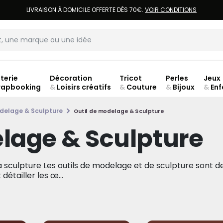
LIVRAISON À DOMICILE OFFERTE DÈS 70€.
VOIR CONDITIONS
terie
Décoration
Tricot
Perles
Jeux
rapbooking
&
Loisirs créatifs
&
Couture
&
Bijoux
&
Enf
ouve
delage & Sculpture
Outil de modelage & Sculpture
elage & Sculpture
la sculpture Les outils de modelage et de sculpture sont d
étailler les œ...