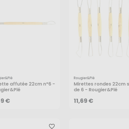
ier&plé
Rougier&plé
69 €
11,69 €
ette affutée 22cm n°6 -
Mirettes rondes 22cm 
gier&Plé
de 6 - Rougier&Plé
AJOUTER AU PANIER
AJOUTER AU PANIER
69 €
11,69 €
favorite_border