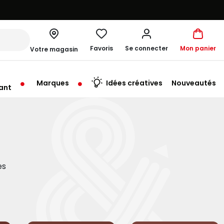
Favoris
Se connecter
Mon panier
Votre magasin
Marques
Idées créatives
Nouveautés
ant
rt à 09:30
es