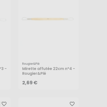
Rougier&plé
2,69 €
°3 -
Mirette affutée 22cm n°4 -
Rougier&Plé
AJOUTER AU PANIER
2,69 €
favorite_border
favorite_border