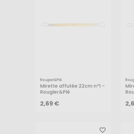
Rougier&plé
Roug
2,69 €
2,
Mirette affutée 22cm n°1 -
Mir
Rougier&Plé
Rou
AJOUTER AU PANIER
2,69 €
2,
favorite_border