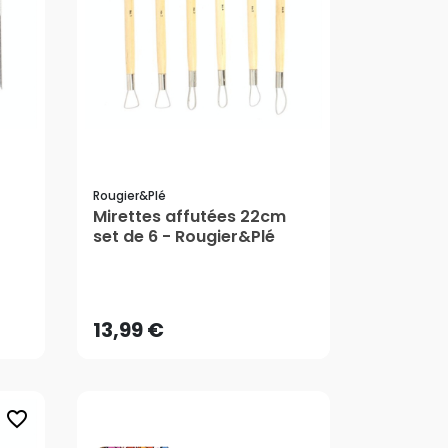
Rougier&plé
Mirettes affutées 22cm
set de 6 - Rougier&Plé
13,99 €
AJOUTER AU PANIER
13,99 €
favorite_border