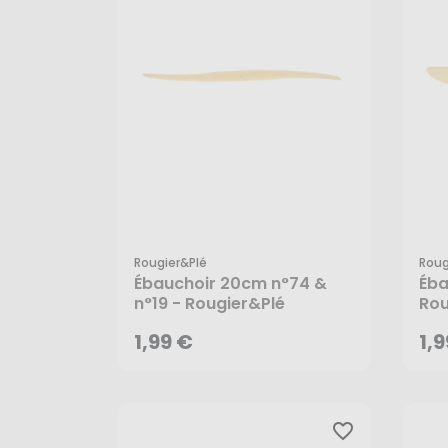
Rougier&plé
Roug
1,99 €
1,
Ébauchoir 20cm n°74 &
Éba
n°19 - Rougier&Plé
Rou
AJOUTER AU PANIER
1,99 €
1,
favorite_border