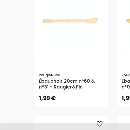
Rougier&plé
Roug
1,99 €
1,
Ébauchoir 20cm n°60 &
Éba
n°31 - Rougier&Plé
n°0
AJOUTER AU PANIER
1,99 €
1,
favorite_border