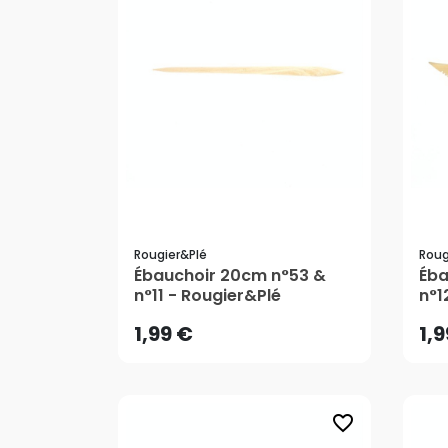
Rougier&plé
Roug
1,99 €
1,
Ébauchoir 20cm n°53 &
Éba
n°11 - Rougier&Plé
n°1
AJOUTER AU PANIER
1,99 €
1,
favorite_border