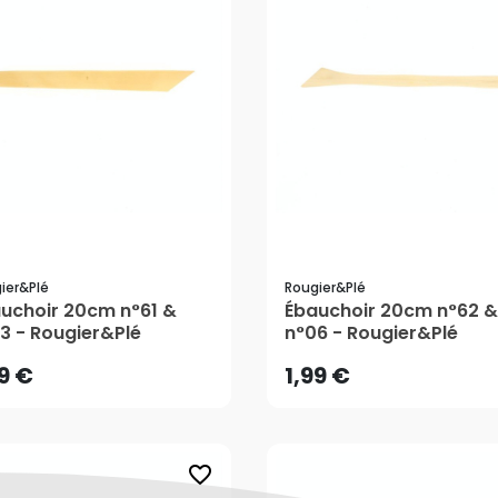
ier&plé
Rougier&plé
99 €
1,99 €
uchoir 20cm n°61 &
Ébauchoir 20cm n°62 &
3 - Rougier&Plé
n°06 - Rougier&Plé
AJOUTER AU PANIER
AJOUTER AU PANIER
99 €
1,99 €
favorite_border