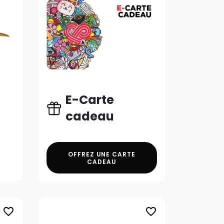
E-Carte
cadeau
OFFREZ UNE CARTE
CADEAU
favorite_border
favorite_border