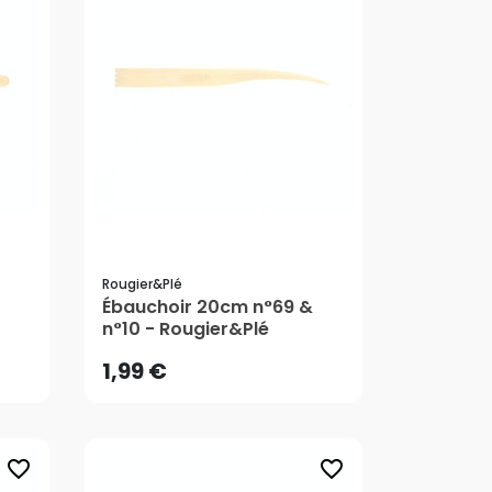
Rougier&plé
1,99 €
Ébauchoir 20cm n°69 &
n°10 - Rougier&Plé
AJOUTER AU PANIER
1,99 €
favorite_border
favorite_border