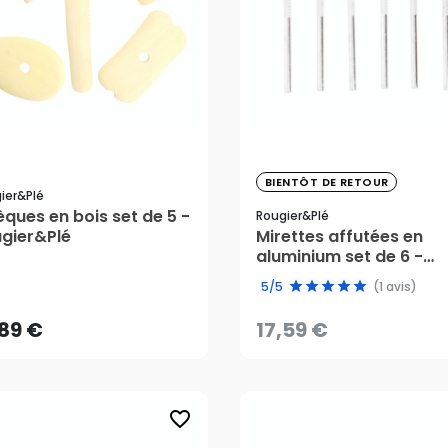
BIENTÔT DE RETOUR
ier&plé
17,59 €
èques en bois set de 5 -
Rougier&plé
gier&Plé
Mirettes affutées en
aluminium set de 6 -
,89 €
Rougier&Plé
5/5
(1 avis)
AJOUTER AU PANIER
,89 €
17,59 €
CRÉER UNE ALERTE
favorite_border