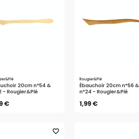
ier&plé
Rougier&plé
99 €
1,99 €
uchoir 20cm n°54 &
Ébauchoir 20cm n°56 &
2 - Rougier&Plé
n°24 - Rougier&Plé
AJOUTER AU PANIER
AJOUTER AU PANIER
99 €
1,99 €
favorite_border