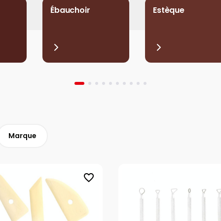
Ébauchoir
Estèque
Marque
favorite_border