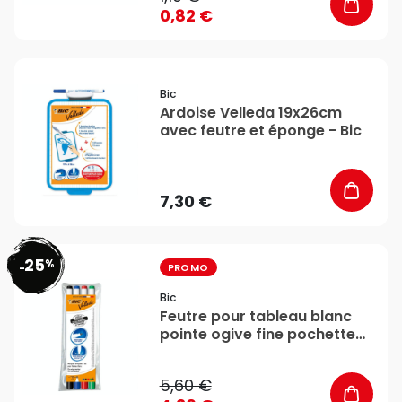
0,82 €
favorite_border
Bic
Ardoise Velleda 19x26cm
avec feutre et éponge - Bic
7,30 €
25
%
favorite_border
-
PROMO
Bic
Feutre pour tableau blanc
pointe ogive fine pochette
de 4 assortis - Bic
5,60 €