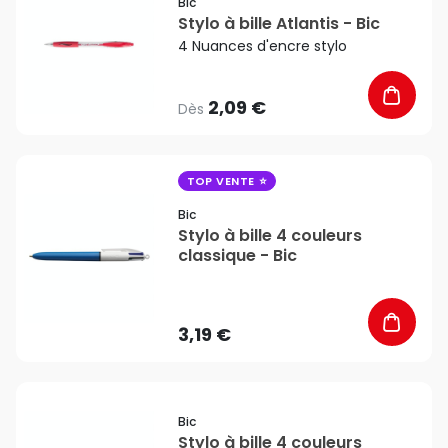
Bic
Stylo à bille Atlantis - Bic
4 Nuances d'encre stylo
2,09 €
Dès
favorite_border
TOP VENTE
Bic
Stylo à bille 4 couleurs
classique - Bic
3,19 €
favorite_border
Bic
Stylo à bille 4 couleurs