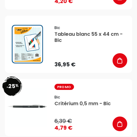
4,20 €
favorite_border
Bic
Tableau blanc 55 x 44 cm -
Bic
36,95 €
25
%
favorite_border
-
PROMO
Bic
Critérium 0,5 mm - Bic
6,39 €
4,79 €