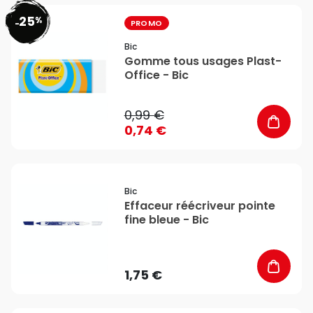
25
%
favorite_border
-
PROMO
Bic
Gomme tous usages Plast-
Office - Bic
0,99 €
0,74 €
favorite_border
Bic
Effaceur réécriveur pointe
fine bleue - Bic
1,75 €