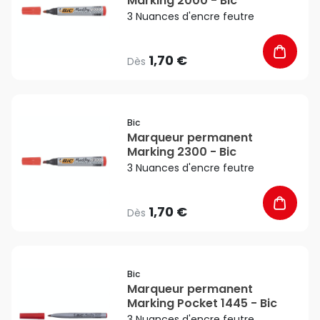
Marking 2000 - Bic
3 Nuances d'encre feutre
1,70 €
Dès
favorite_border
Bic
Marqueur permanent
Marking 2300 - Bic
3 Nuances d'encre feutre
1,70 €
Dès
favorite_border
Bic
Marqueur permanent
Marking Pocket 1445 - Bic
3 Nuances d'encre feutre