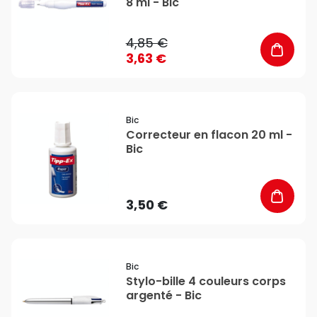
8 ml - Bic
4,85 €
3,63 €
favorite_border
Bic
Correcteur en flacon 20 ml -
Bic
3,50 €
favorite_border
Bic
Stylo-bille 4 couleurs corps
argenté - Bic