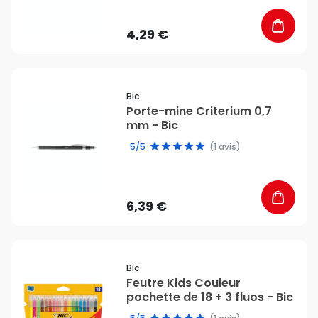
4,29 €
favorite_border
Bic
Porte-mine Criterium 0,7
mm - Bic
5/5
(1 avis)
6,39 €
favorite_border
Bic
Feutre Kids Couleur
pochette de 18 + 3 fluos - Bic