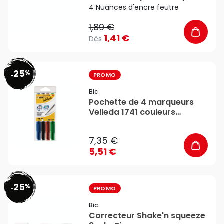
- Bic
4 Nuances d'encre feutre
1,89 €
1,41 €
Dès
25
%
favorite_border
-
PROMO
Bic
Pochette de 4 marqueurs
Velleda 1741 couleurs
assorties - Bic
7,35 €
5,51 €
25
%
favorite_border
-
PROMO
Bic
Correcteur Shake'n squeeze