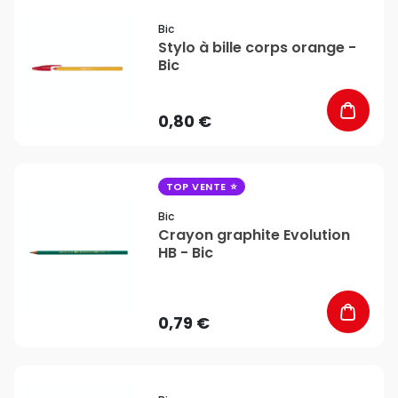
favorite_border
Bic
Stylo à bille corps orange -
Bic
0,80 €
favorite_border
TOP VENTE
Bic
Crayon graphite Evolution
HB - Bic
0,79 €
favorite_border