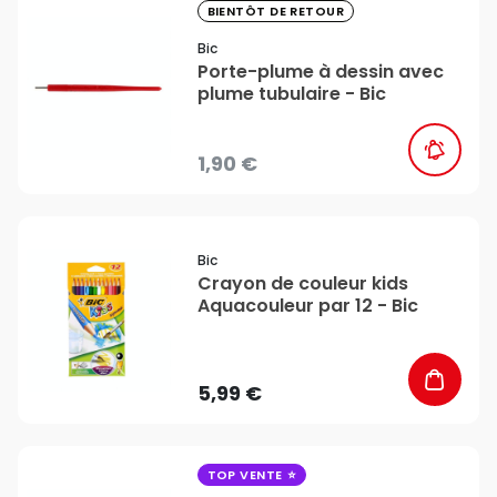
favorite_border
BIENTÔT DE RETOUR
Bic
Porte-plume à dessin avec
plume tubulaire - Bic
1,90 €
favorite_border
Bic
Crayon de couleur kids
Aquacouleur par 12 - Bic
5,99 €
favorite_border
TOP VENTE