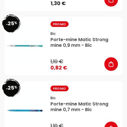
1,30 €
25
%
favorite_border
-
PROMO
Bic
Porte-mine Matic Strong
mine 0,9 mm - Bic
1,10 €
0,82 €
25
%
favorite_border
-
PROMO
Bic
Porte-mine Matic Strong
mine 0,7 mm - Bic
1,10 €