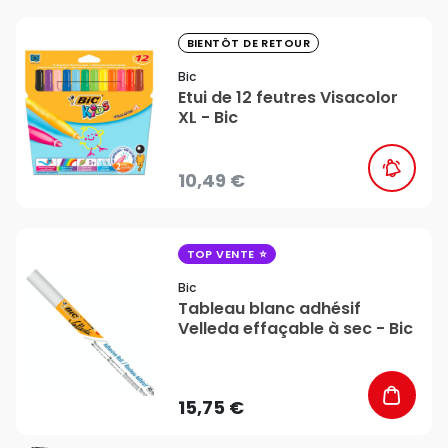
favorite_border
BIENTÔT DE RETOUR
Bic
Etui de 12 feutres Visacolor
XL - Bic
10,49 €
favorite_border
TOP VENTE
Bic
Tableau blanc adhésif
Velleda effaçable à sec - Bic
15,75 €