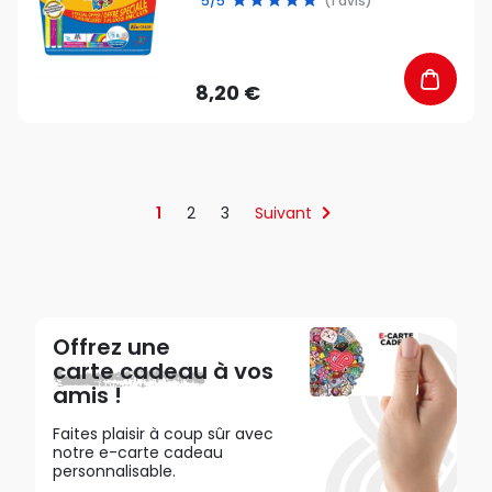
5/5
(1 avis)
8,20 €
1
2
3
Suivant
Offrez une
carte cadeau
à vos
amis !
Faites plaisir à coup sûr avec
notre e-carte cadeau
personnalisable.