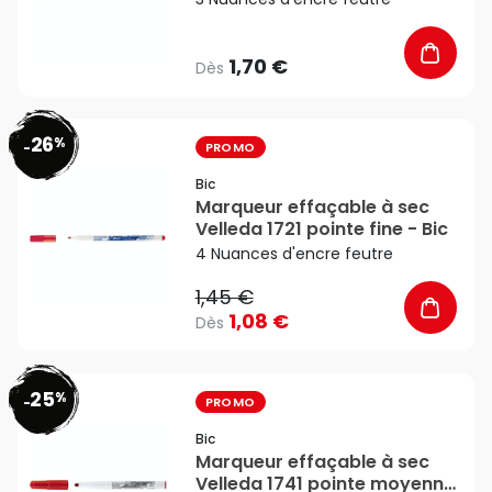
1,70 €
Dès
26
%
favorite_border
-
PROMO
Bic
Marqueur effaçable à sec
Velleda 1721 pointe fine - Bic
4 Nuances d'encre feutre
1,45 €
1,08 €
Dès
25
%
favorite_border
-
PROMO
Bic
Marqueur effaçable à sec
Velleda 1741 pointe moyenne