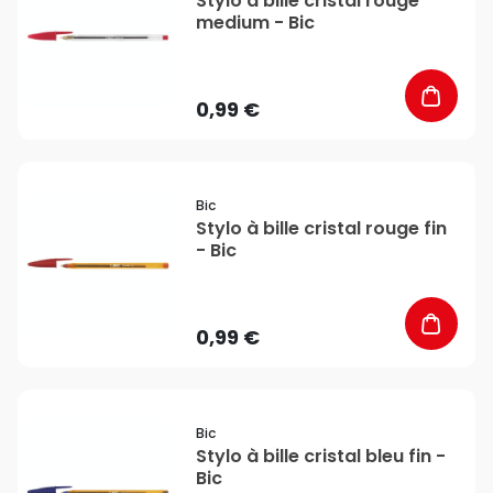
Stylo à bille cristal rouge
medium - Bic
0,99 €
favorite_border
Bic
Stylo à bille cristal rouge fin
- Bic
0,99 €
favorite_border
Bic
Stylo à bille cristal bleu fin -
Bic