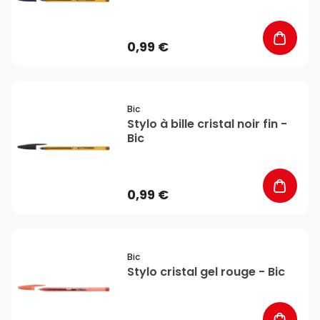
0,99 €
favorite_border
Bic
Stylo à bille cristal noir fin -
Bic
0,99 €
favorite_border
Bic
Stylo cristal gel rouge - Bic