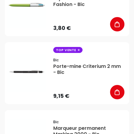
Fashion - Bic
3,80 €
favorite_border
TOP VENTE
Bic
Porte-mine Criterium 2 mm
- Bic
9,15 €
favorite_border
Bic
Marqueur permanent