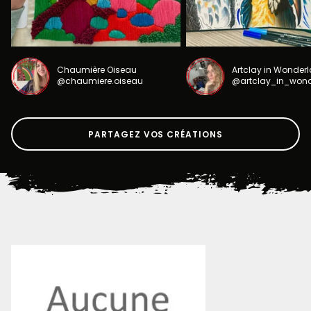
Chaumière Oiseau
Artclay in Wonder
@chaumiere.oiseau
@artclay_in_won
PARTAGEZ VOS CRÉATIONS