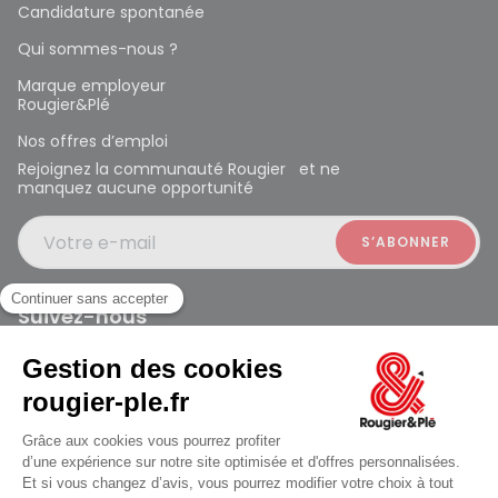
Candidature spontanée
Qui sommes-nous ?
Marque employeur
Rougier&Plé
Nos offres d’emploi
Rejoignez la communauté Rougier et ne
manquez aucune opportunité
Votre e-mail
Suivez-nous
Rougier et Plé 2024 Copyright
Ferme à 19:30