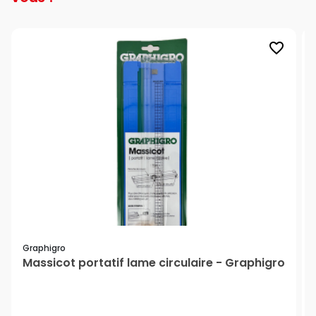
favorite_border
Graphigro
Massicot portatif lame circulaire - Graphigro