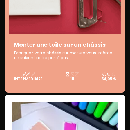
Monter une toile sur un châssis
Fabriquez votre châssis sur mesure vous-même
en suivant notre pas à pas.
INTERMÉDIAIRE
1H
54,05 €