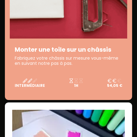
Monter une toile sur un châssis
Fabriquez votre châssis sur mesure vous-même
en suivant notre pas à pas.
INTERMÉDIAIRE
1H
54,05 €