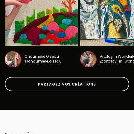
Chaumière Oiseau
Artclay in Wonder
@chaumiere.oiseau
@artclay_in_won
PARTAGEZ VOS CRÉATIONS