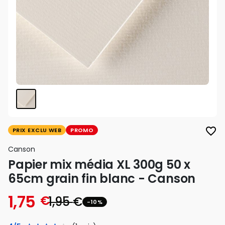
favorite_border
PRIX EXCLU WEB
PROMO
Canson
Papier mix média XL 300g 50 x
65cm grain fin blanc - Canson
1,75
€
1,95
€
-10%