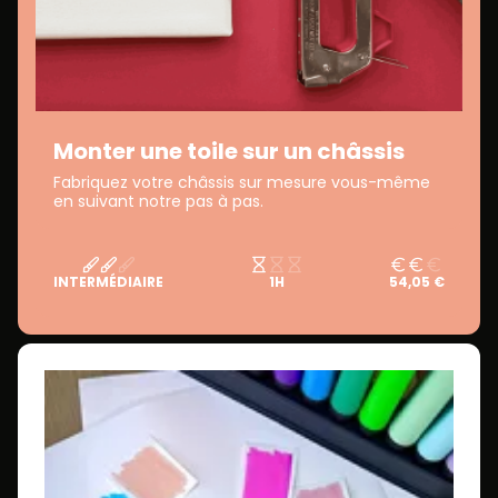
Monter une toile sur un châssis
Fabriquez votre châssis sur mesure vous-même
en suivant notre pas à pas.
INTERMÉDIAIRE
1H
54,05 €