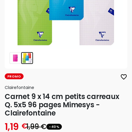
favorite_border
PROMO
Clairefontaine
Carnet 9 x 14 cm petits carreaux
Q. 5x5 96 pages Mimesys -
Clairefontaine
1,19
€
1,99
€
-40%