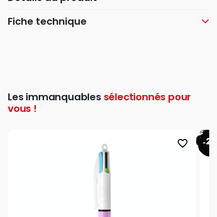
Fiche technique
Les immanquables
sélectionnés pour
vous !
26
favorite_border
-