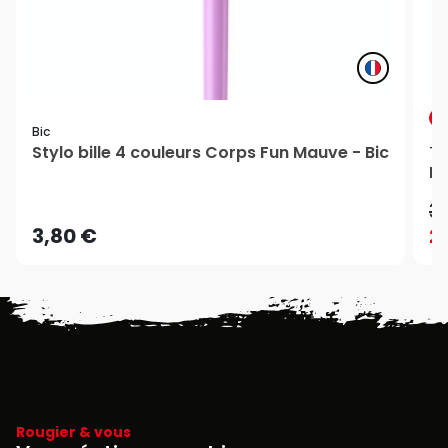
P
Bic
Stylo bille 4 couleurs Corps Fun Mauve - Bic
Ti
Ru
3
3,80 €
2
Rougier & vous