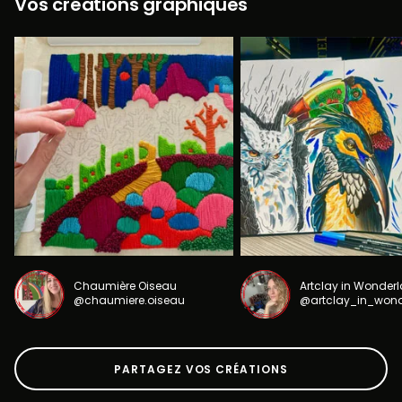
Vos créations graphiques
Chaumière Oiseau
Artclay in Wonder
@chaumiere.oiseau
@artclay_in_won
PARTAGEZ VOS CRÉATIONS