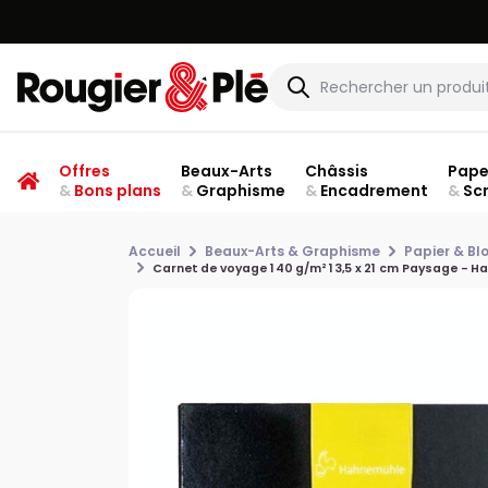
Offres
Beaux-Arts
Châssis
Pape
&
Bons plans
&
Graphisme
&
Encadrement
&
Sc
Accueil
Beaux-Arts & Graphisme
Papier & Bl
Carnet de voyage 140 g/m² 13,5 x 21 cm Paysage - 