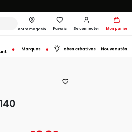
Favoris
Se connecter
Mon panier
Votre magasin
Marques
Idées créatives
Nouveautés
ant
rt à 10:00
favorite_border
140