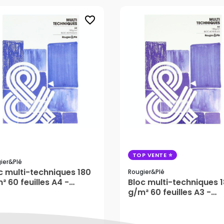
favorite_border
TOP VENTE
ier&plé
c multi-techniques 180
Rougier&plé
² 60 feuilles A4 -
Bloc multi-techniques 
gier&Plé
g/m² 60 feuilles A3 -
Rougier&Plé
,05 €
24,25 €