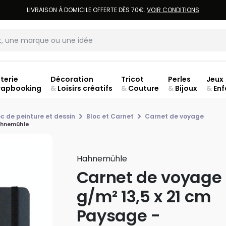
LIVRAISON À DOMICILE OFFERTE DÈS 70€.
VOIR CONDITIONS
terie
Décoration
Tricot
Perles
Jeux
rapbooking
&
Loisirs créatifs
&
Couture
&
Bijoux
&
Enf
ouve
oc de peinture et dessin
Bloc et Carnet
Carnet de voyage
Hahnemühle
Hahnemühle
Carnet de voyage 
g/m² 13,5 x 21 cm
Paysage -