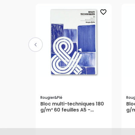
favorite_border
Rougier&plé
Roug
Bloc multi-techniques 180
Blo
g/m² 60 feuilles A5 -
g/m
Rougier&Plé
Rou
8,70 €
13