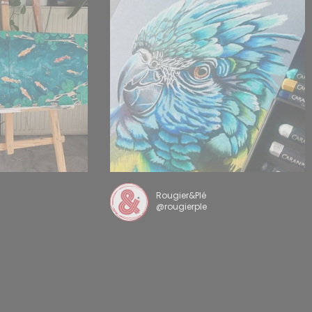
Rougier&Plé
@rougierple