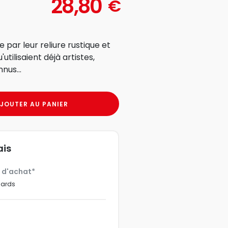
28,80
€
 par leur reliure rustique et
utilisaient déjà artistes,
nus...
JOUTER AU PANIER
ais
€ d'achat*
dards