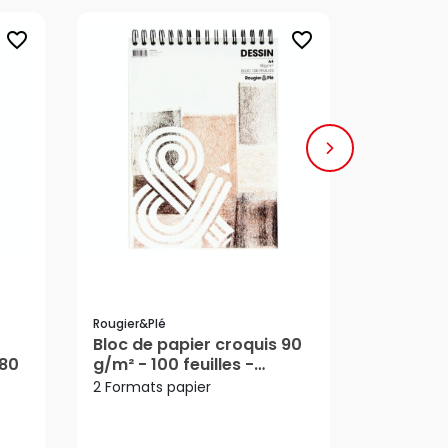
favorite_border
favorite_border
Rougier&plé
Rougier&pl
Bloc de papier croquis 90
Bloc de 
180
g/m² - 100 feuilles -
125 g/m² 
Rougier&Plé
Rougier
2 Formats papier
3 Formats
11,80 €
4,0
Dès
Dès