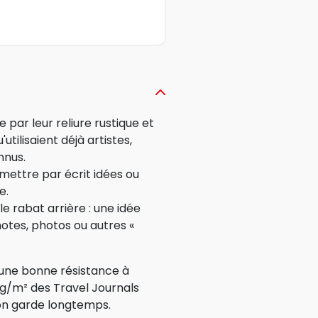
 par leur reliure rustique et
utilisaient déjà artistes,
nnus.
mettre par écrit idées ou
e.
le rabat arrière : une idée
otes, photos ou autres «
t une bonne résistance à
0 g/m² des Travel Journals
on garde ­longtemps.