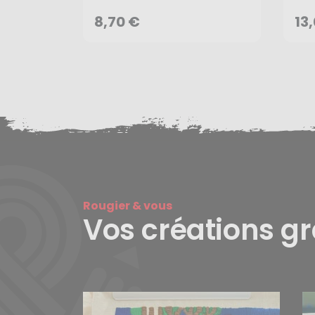
AJOUTER AU PANIER
8,70 €
13
Rougier & vous
Vos créations g