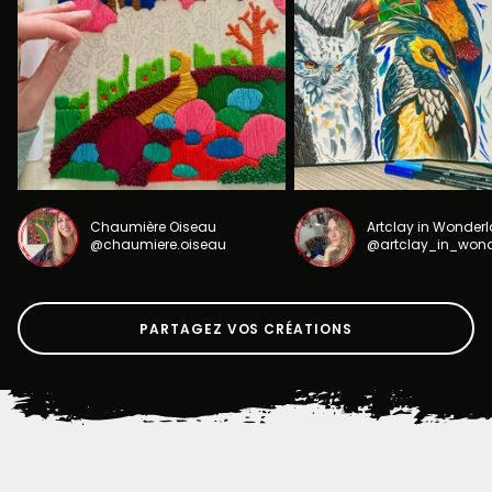
Chaumière Oiseau
Artclay in Wonder
@chaumiere.oiseau
@artclay_in_won
PARTAGEZ VOS CRÉATIONS