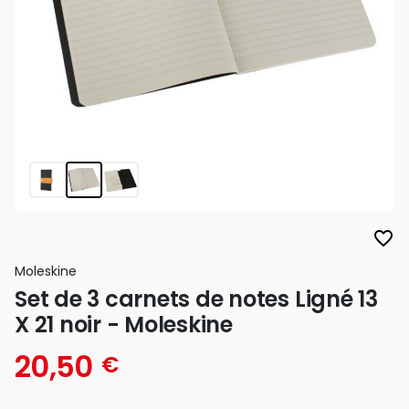
favorite_border
Moleskine
Set de 3 carnets de notes Ligné 13
X 21 noir - Moleskine
20,50
€