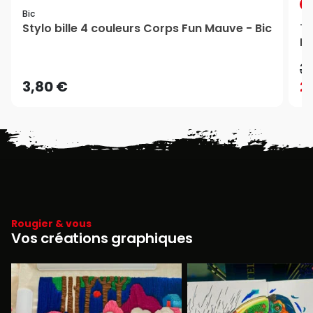
P
Bic
Stylo bille 4 couleurs Corps Fun Mauve - Bic
Ti
Ru
3
3,80 €
2
Rougier & vous
Vos créations graphiques