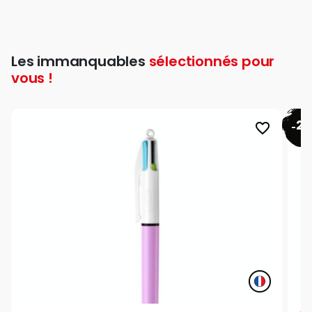
Les immanquables
sélectionnés pour
vous !
26
favorite_border
-