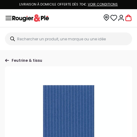
LIVRAISON À DOMICILE OFFERTE DÈS 70€.
VOIR CONDITIONS
Feutrine & tissu