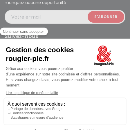
manquez aucune opportunité
Votre e-mail
Suivez-nous
Rougier et Plé 2024 Copyright
Ferme à 19:30
Mentions légales
Conditions générales des ventes
Données personnelles
Paiement sécurisé
Plan du site