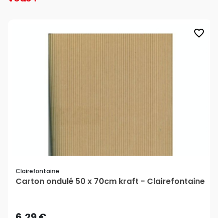
favorite_border
Clairefontaine
Carton ondulé 50 x 70cm kraft - Clairefontaine
6,29 €