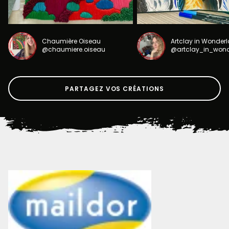
Chaumière Oiseau
Artclay in Wonder
@chaumiere.oiseau
@artclay_in_won
PARTAGEZ VOS CRÉATIONS