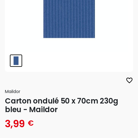
favorite_border
Maildor
Carton ondulé 50 x 70cm 230g
bleu - Maildor
3,99
€